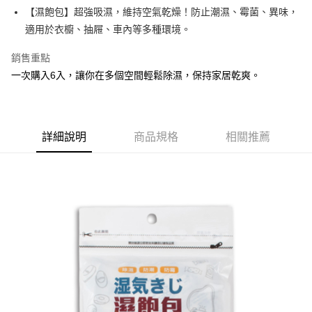
Apple Pay
【濕飽包】超強吸濕，維持空氣乾燥！防止潮濕、霉菌、異味，
適用於衣櫥、抽屜、車內等多種環境。
街口支付
銷售重點
悠遊付
一次購入6入，讓你在多個空間輕鬆除濕，保持家居乾爽。
Google Pay
AFTEE先享後付
相關說明
詳細說明
商品規格
相關推薦
【關於「AFTEE先享後付」】
ATM付款
AFTEE先享後付是「在收到商品之後才付款」的支付方式。 讓您購物簡單
便利好安心！
１．簡單：不需註冊會員、不需綁卡、不需儲值。
運送方式
２．便利：只要手機號碼，簡訊認證，即可結帳。
３．安心：先確認商品／服務後，再付款。
全家取貨付款
每筆NT$60，滿NT$599(含以上)免運費
【「AFTEE先享後付」結帳流程】
１．於結帳方式選擇「AFTEE先享後付」後，將跳轉至「AFTEE先享後付」
付款後全家取貨
結帳頁面，進行簡訊認證並確認金額後，即可完成結帳。
２．訂單成立數日內，您將收到繳費通知簡訊。
每筆NT$60，滿NT$599(含以上)免運費
３．收到繳費通知簡訊後14天內，點擊此簡訊中的連結，可透過四大超商／
ATM／網路銀行／等多元方式進行付款，方視為交易完成。
7-11取貨付款
※ 請注意：結帳手續完成當下不需立刻繳費，但若您需要取消訂單，請聯絡