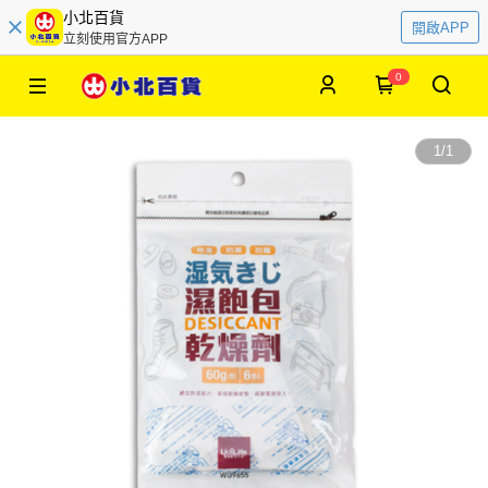
小北百貨
開啟APP
立刻使用官方APP
0
1
/
1