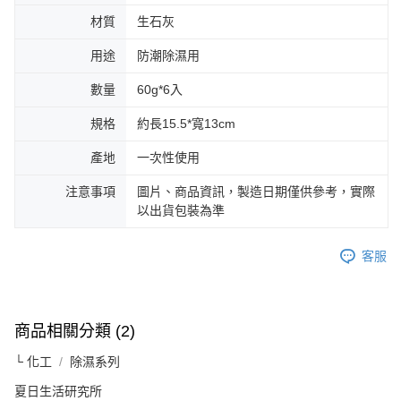
材質
生石灰
用途
防潮除濕用
數量
60g*6入
規格
約長15.5*寬13cm
產地
一次性使用
注意事項
圖片、商品資訊，製造日期僅供參考，實際
以出貨包裝為準
客服
商品相關分類 (2)
└ 化工
除濕系列
夏日生活研究所