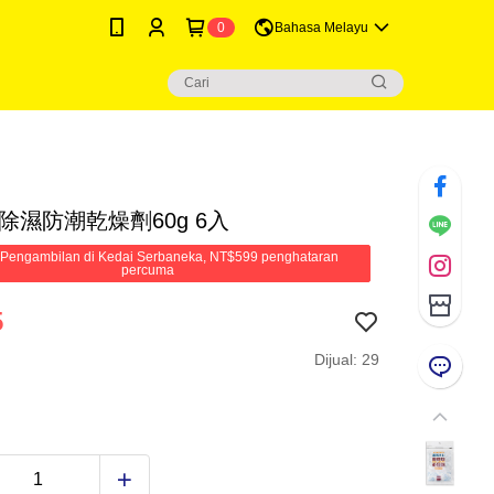
0
Bahasa Melayu
除濕防潮乾燥劑60g 6入
Pengambilan di Kedai Serbaneka, NT$599 penghataran
percuma
5
Dijual: 29