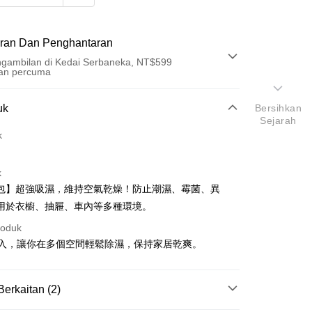
ran Dan Penghantaran
gambilan di Kedai Serbaneka, NT$599
an percuma
Pembayaran
uk
Bersihkan
Sejarah
t (Bayaran Penuh)
k
an di Kedai Serbaneka
k
包】超強吸濕，維持空氣乾燥！防止潮濕、霉菌、異
用於衣櫥、抽屜、車內等多種環境。
roduk
6入，讓你在多個空間輕鬆除濕，保持家居乾爽。
t
y
Berkaitan (2)