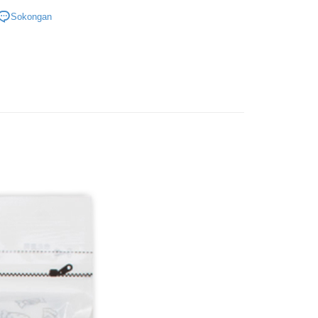
除濕系列
Sokongan
研究所
Mengenai Perkhidmatan AFTEE Beli Sekarang Bayar
an ATM
 memilih AFTEE sebagai kaedah pembayaran, mesej
n AFTEE akan muncul.
oleh meneruskan pembayaran selepas pengesahan SMS.
Penghantaran
ayaran diperlukan apabila pesanan disahkan. Produk akan
e alamat yang ditetapkan.
付款
h pesanan disahkan, anda akan menerima SMS pembayaran
anan | Penghantaran percuma untuk pesanan
hli aplikasi akan menerima pemberitahuan tolak aplikasi
au lebih
ayaran diperlukan apabila anda menerima produk. Sila buat
n di empat kedai serbaneka utama, ATM atau perbankan
家取貨
ian dengan SMS pembayaran atau pemberitahuan tolak
anan | Penghantaran percuma untuk pesanan
FTEE.
au lebih
 perhatian bahawa tempoh pembayaran adalah 14 hari. Walau
un, bagi mereka yang telah memuat turun Aplikasi AFTEE
付款
tar sebagai ahli AFTEE boleh menikmati tempoh
anan | Penghantaran percuma untuk pesanan
n sehingga 45 hari.
au lebih
mbayaran dikira dari masa kedai meminta pembayaran anda,
engan bilangan hari yang boleh dilanjutkan oleh AFTEE.
1取貨
h melanjutkan tempoh pembayaran anda sebelum anda