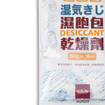
NT$60/pes
menerima 
NT$599 at
boleh men
produk pr
宅配
lebih lama
pembayara
NT$120/pe
pesanan.
NT$899 at
Kedua, Se
1. Jumlah 
NT$10,000.
berdasarka
2. Amaun p
3. Pada ma
Ketiga, Sy
Perkhidma
NP Taiwan
akan meng
pembeli, n
untuk peng
Pengumpul
(https://aft
Jumlah yan
kelulusan 