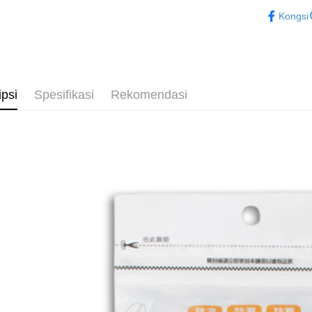
└ 化工
Deskripsi
Kongsi
夏日生活
Pertama, 
Pemindah
Kemudian
1. Dengan
pengesaha
2. Anda b
Pilihan 
3. Tiada b
ipsi
Spesifikasi
Rekomendasi
dihantar k
全家取貨
4. Setela
NT$60/pes
manakala a
AFTEE.
NT$599 at
5. Tiada b
pembayara
付款後全
dalam tal
NT$60/pes
aplikasi A
NT$599 at
Sila ambil
bagaimanap
7-11取貨
dan mendaf
NT$60/pes
pembayara
NT$599 at
Tempoh pe
ditambah d
付款後7-1
Anda bole