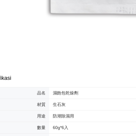
pembayara
20% setah
mendapatk
untuk men
Sila hubun
mempunyai
penggunaan
peribadi y
digunakan 
ikasi
品名
濕飽包乾燥劑
材質
生石灰
用途
防潮除濕用
數量
60g*6入