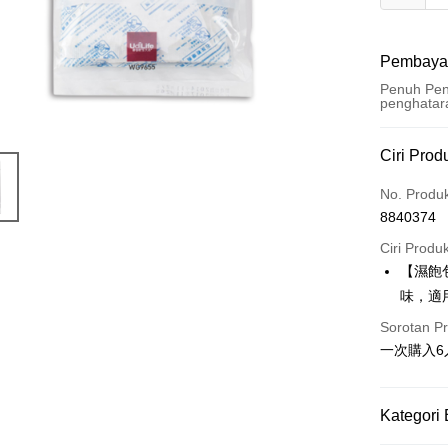
Pembaya
Penuh Pen
penghatar
Kaedah 
Ciri Prod
Kad Kredi
No. Produ
8840374
Pengambil
Ciri Produ
LINE Pay
【濕飽
味，適
Apple Pay
Sorotan P
JKOPAY
一次購入
Easy Walle
Google Pa
Kategori 
AFTEE