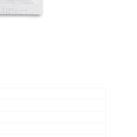
n dalam tempoh tersebut, yuran pembayaran lewat sebanyak
un akan dikenakan. Pengguna bawah umur dikehendaki
an kebenaran daripada ibu bapa atau penjaga yang sah
ggunakan AFTEE.
gi NP Taiwan Inc. di
cs_tw@netprotections.co.jp
jika anda
 sebarang kebimbangan mengenai pemprosesan dan
 pada data peribadi. Jika anda tidak bersetuju dengan data
ang disenaraikan seperti di atas akan dikumpul dan
oleh AFTEE, sila jangan gunakan perkhidmatan ini.