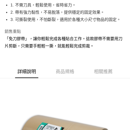
Apple Pay
1. 不需刀具，輕鬆使用，省時省力。
2. 帶有強力黏性，不易脫落，提供穩定的固定效果。
街口支付
3. 可撕裂使用，不怕斷裂，適用於各種大小尺寸物品的固定。
悠遊付
銷售重點
Google Pay
「免刀膠帶」，讓你輕鬆完成各種貼合工作。這款膠帶不需要用刀
片剪斷，只需要手輕輕一撕，就能輕鬆完成剪裁。
AFTEE先享後付
相關說明
【關於「AFTEE先享後付」】
ATM付款
AFTEE先享後付是「在收到商品之後才付款」的支付方式。 讓您購物簡單
便利好安心！
詳細說明
商品規格
相關推薦
１．簡單：不需註冊會員、不需綁卡、不需儲值。
運送方式
２．便利：只要手機號碼，簡訊認證，即可結帳。
３．安心：先確認商品／服務後，再付款。
全家取貨付款
每筆NT$60，滿NT$599(含以上)免運費
【「AFTEE先享後付」結帳流程】
１．於結帳方式選擇「AFTEE先享後付」後，將跳轉至「AFTEE先享後付」
付款後全家取貨
結帳頁面，進行簡訊認證並確認金額後，即可完成結帳。
２．訂單成立數日內，您將收到繳費通知簡訊。
每筆NT$60，滿NT$599(含以上)免運費
３．收到繳費通知簡訊後14天內，點擊此簡訊中的連結，可透過四大超商／
ATM／網路銀行／等多元方式進行付款，方視為交易完成。
7-11取貨付款
※ 請注意：結帳手續完成當下不需立刻繳費，但若您需要取消訂單，請聯絡