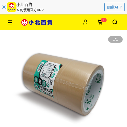
小北百貨
開啟APP
立刻使用官方APP
0
1
/
1