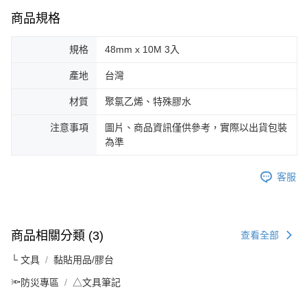
商品規格
規格
48mm x 10M 3入
產地
台灣
材質
聚氯乙烯、特殊膠水
注意事項
圖片、商品資訊僅供參考，實際以出貨包裝
為準
客服
商品相關分類 (3)
查看全部
└ 文具
黏貼用品/膠台
🔦防災專區
△文具筆記