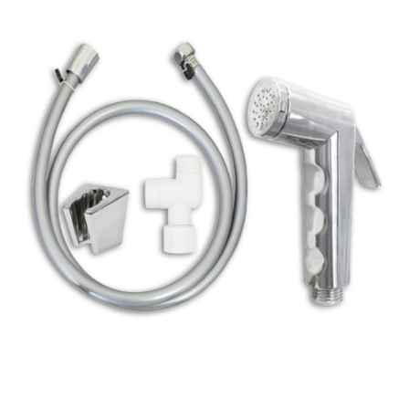
每筆NT$60，滿NT$599(含以上)免運費
購買商品的店家。未經商家同意取消之訂單仍視為有效，需透過AFTEE先享
後付繳納相關費用。
付款後7-11取貨
※ 交易是否成功請以「AFTEE先享後付 」之結帳頁面顯示為準，若有關於
是否繳費成功／繳費後需取消欲退款等相關疑問，請聯繫「AFTEE先享後付
每筆NT$60，滿NT$599(含以上)免運費
客戶支援中心」
https://netprotections.freshdesk.com/support/home
宅配
【注意事項】
１．透過由恩沛科技股份有限公司提供之「AFTEE先享後付」服務完成之交
每筆NT$120，滿NT$899(含以上)免運費
易，需依本服務之必要範圍內提供個人資料，並將交易相關給付款項請求債
權轉讓予恩沛科技股份有限公司。
２．關於個人資料處理事宜，請瀏覽以下網址：
https://aftee.tw/terms/#terms3
３．未成年的使用者請事先徵得法定代理人或監護人之同意方可使用
「AFTEE先享後付」，若未經同意申辦者引起之損失，本公司不負相關責
任。
４．使用「AFTEE先享後付」時，將依據個別帳號之用戶狀況，依本公司即
時審查核予不同之上限額度；若仍有額度不足之情形，本公司將視審查結果
請求用戶進行身份認證。
５．嚴禁一人註冊多個帳號或使用他人資訊註冊。若發現惡意使用之情形，
恩沛科技股份有限公司將有權停止該用戶之使用額度並採取法律行動。