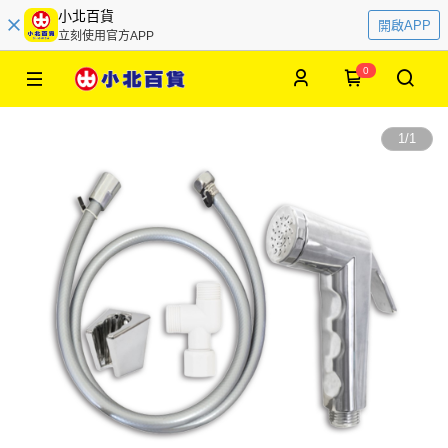
小北百貨
開啟APP
立刻使用官方APP
0
1
/
1