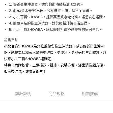
Apple Pay
1. 優質衛生沖洗器，讓您的衛浴維持清潔舒適。
2. 龍頭/柔水器/節水器，多樣選擇，滿足您不同需求。
街口支付
3. 小北百貨SHOWBA，提供高品質水電材料，讓您安心選購。
悠遊付
4. 簡單易裝的衛生沖洗器，讓您輕鬆升級衛浴設備。
5. 小北百貨SHOWBA，讓您輕鬆打造舒適美好的家居生活。
Google Pay
銷售重點
AFTEE先享後付
小北百貨SHOWBA為您推薦優質衛生沖洗器！購買優質衛生沖洗
相關說明
器，就是為您和家人帶來更健康、更便利、更舒適的生活體驗。趕
【關於「AFTEE先享後付」】
ATM付款
AFTEE先享後付是「在收到商品之後才付款」的支付方式。 讓您購物簡單
快來小北百貨SHOWBA選購吧！
便利好安心！
特色：內附軟管、三通接頭、掛座，安裝方便，浴室清洗超方便，
１．簡單：不需註冊會員、不需綁卡、不需儲值。
運送方式
２．便利：只要手機號碼，簡訊認證，即可結帳。
如廁後沖洗、健康又衛生！
３．安心：先確認商品／服務後，再付款。
全家取貨付款
每筆NT$60，滿NT$599(含以上)免運費
【「AFTEE先享後付」結帳流程】
１．於結帳方式選擇「AFTEE先享後付」後，將跳轉至「AFTEE先享後付」
付款後全家取貨
結帳頁面，進行簡訊認證並確認金額後，即可完成結帳。
詳細說明
商品規格
相關推薦
２．訂單成立數日內，您將收到繳費通知簡訊。
每筆NT$60，滿NT$599(含以上)免運費
３．收到繳費通知簡訊後14天內，點擊此簡訊中的連結，可透過四大超商／
ATM／網路銀行／等多元方式進行付款，方視為交易完成。
7-11取貨付款
※ 請注意：結帳手續完成當下不需立刻繳費，但若您需要取消訂單，請聯絡