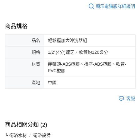
顯示電腦版詳細說明
商品規格
品名
輕鬆握加大沖洗器組
規格
1/2”(4分)螺牙、軟管約120公分
材質
蓮蓬頭-ABS塑膠、掛座-ABS塑膠、軟管-
PVC塑膠
產地
中國
客服
商品相關分類 (2)
└ 衛浴水材
衛浴設備