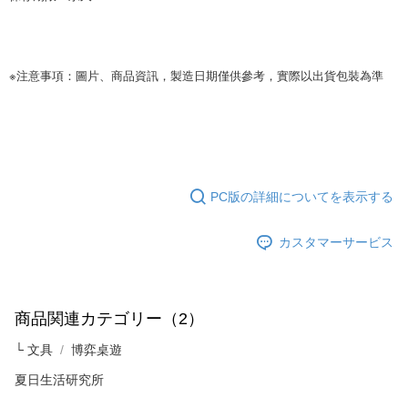
ります。支払い期限を過ぎた場合、その金額に基づいて年利20%の遅延滞
納金が加算されます。未成年の利用者は、事前に法定代理人または後見人
の同意を得ればAFTEEをご利用いただけます。
※注意事項：圖片、商品資訊，製造日期僅供參考，實際以出貨包裝為準
個人情報の処理、利用について疑問がある、または関連する法律の権利を
行使したい場合は、ネットプロテクションズ
cs_tw@netprotections.co.jp
にご連絡ください。上記に示した個人情報を、必要な購入注文書とあわせ
てAFTEEにご提供いただく、またはAFTEEにあなたの個人情報の収集、処
理、利用を許可することににご同意いただけない場合は、当サービスを選
択しないでください。
PC版の詳細についてを表示する
カスタマーサービス
商品関連カテゴリー（2）
└ 文具
博弈桌遊
夏日生活研究所