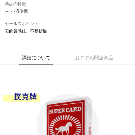
商品の特徴
Apple Pay
小巧便攜
JKOPAY
セールスポイント
它的質感佳、不易折皺
Easy Wallet
Google Pay
AFTEE代金後払い
詳細について
おすすめ関連商品
説明
一、 AFTEE代金後払いについて
ATM払い
1.お支払い方法でAFTEE代金後払いを選択すると、携帯電話認証ウィンド
ウが表示されます。
2.SMSで認証してお支払い手続を進めてください。
配送方法
3.注文するときのお支払いは不要です。商品はご指定の住所に配送されま
す。
全家取貨付款
4.ご注文が完了すると、携帯に支払い通知のSMSが届きます。アプリ会員
配送毎にNT$60、NT$599以上で送料無料
の場合は、AFTEE アプリプッシュ通知が届きます。
5.商品受け取り時のお支払いは不要です。商品を確かめてから、SMSまた
付款後全家取貨
はアプリの通知に従って、4大コンビニ、またはATM/オンラインバンキン
グでお支払いください。
配送毎にNT$60、NT$599以上で送料無料
代金納付期限は最短で 14 日以内ですので、ご注意ください。AFTEE アプ