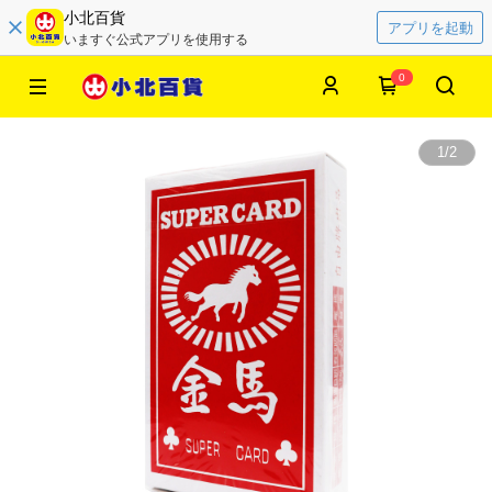
小北百貨
アプリを起動
いますぐ公式アプリを使用する
0
1
/
2