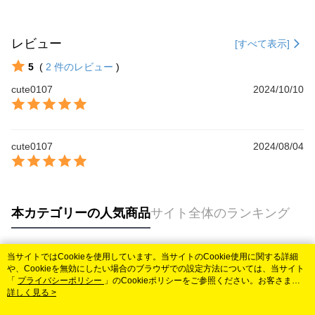
レビュー
[すべて表示]
5
(
2
件のレビュー
)
cute0107
2024/10/10
cute0107
2024/08/04
本カテゴリーの人気商品
サイト全体のランキング
当サイトではCookieを使用しています。当サイトのCookie使用に関する詳細
人気タグ
や、Cookieを無効にしたい場合のブラウザでの設定方法については、当サイト
「
プライバシーポリシー
」のCookieポリシーをご参照ください。お客さま
が、当サイトを引き続き使用される場合、当社がサイト利用規約のCookieポリ
詳しく見る >
シーに基づいてCookieを使用することに同意したものとみなします。