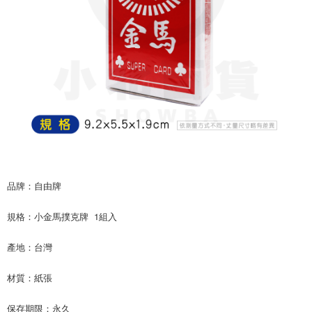
7-11取貨付款
リをダウンロードして AFTEE 会員になるとお支払い期限を最長 45 日以内
配送毎にNT$60、NT$599以上で送料無料
まで延長できます。
付款後7-11取貨
お支払期限は、ショップが請求した期日と、AFTEEで延長できる日数をも
とに計算されます。AFTEEで注文すると、商品を受け取るまで支払い期限
配送毎にNT$60、NT$599以上で送料無料
を延長できますが、商品を期限内に受け取れない場合があります（例：予
約商品や商品到着日が比較的遅い商品）。そのため、商品到着の有無に関
宅配
わらず、AFTEEで指定された期限内にお支払いください。
配送毎にNT$120、NT$899以上で送料無料
二、支払い限度額
1.初回 AFTEEを ご利用の際に、認証結果及び当社の審査の結果に基づ
き、限度額が設定されます。
2.決済金額は最低NT$20です。
3.現在、台湾の会員のみご利用いただけます。
品牌：自由牌
三、利用規約「AFTEE代金後払い」（以下当サービスという）はネットプ
ロテクションズ（以下 AFTEE という）が提供し、AFTEEが代金を徴収し
規格：小金馬撲克牌  1組入
ます。当サービスご利用の際に提供しなければならない個人情報（注文者
の氏名、電話番号、受取人の氏名、電話番号、受取人住所を含むがこれに
產地：台灣
限らない）は、AFTEEに渡され当サービスで必要な範囲内で利用されま
す。AFTEEの個人情報の収集、処理、利用について、詳細はAFTEE公式ホ
ームページの『個人情報の収集、処理及び利用に関する声明』をご参照く
材質：紙張
ださい（
https://aftee.tw/privacypolicy/
）。
保存期限：永久
AFTEEの初回ご利用の際に、審査を通過すれば、最高額がNT$10,000にな