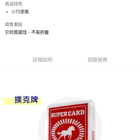
商品特色
Apple Pay
小巧便攜
街口支付
銷售重點
它的質感佳、不易折皺
悠遊付
Google Pay
AFTEE先享後付
詳細說明
相關推薦
相關說明
【關於「AFTEE先享後付」】
ATM付款
AFTEE先享後付是「在收到商品之後才付款」的支付方式。 讓您購物簡單
便利好安心！
１．簡單：不需註冊會員、不需綁卡、不需儲值。
運送方式
２．便利：只要手機號碼，簡訊認證，即可結帳。
３．安心：先確認商品／服務後，再付款。
全家取貨付款
每筆NT$60，滿NT$599(含以上)免運費
【「AFTEE先享後付」結帳流程】
１．於結帳方式選擇「AFTEE先享後付」後，將跳轉至「AFTEE先享後付」
付款後全家取貨
結帳頁面，進行簡訊認證並確認金額後，即可完成結帳。
２．訂單成立數日內，您將收到繳費通知簡訊。
每筆NT$60，滿NT$599(含以上)免運費
３．收到繳費通知簡訊後14天內，點擊此簡訊中的連結，可透過四大超商／
ATM／網路銀行／等多元方式進行付款，方視為交易完成。