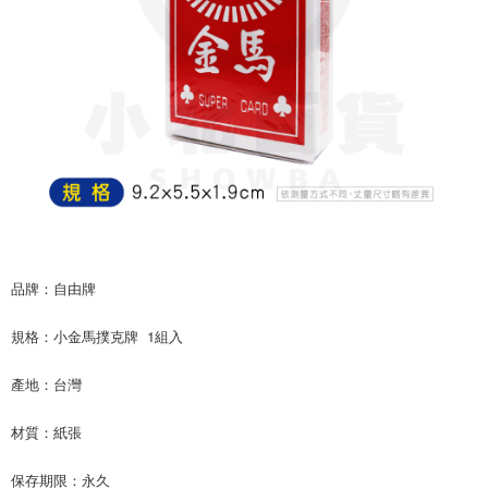
7-11取貨付款
※ 請注意：結帳手續完成當下不需立刻繳費，但若您需要取消訂單，請聯絡
每筆NT$60，滿NT$599(含以上)免運費
購買商品的店家。未經商家同意取消之訂單仍視為有效，需透過AFTEE先享
後付繳納相關費用。
付款後7-11取貨
※ 交易是否成功請以「AFTEE先享後付 」之結帳頁面顯示為準，若有關於
是否繳費成功／繳費後需取消欲退款等相關疑問，請聯繫「AFTEE先享後付
每筆NT$60，滿NT$599(含以上)免運費
客戶支援中心」
https://netprotections.freshdesk.com/support/home
宅配
【注意事項】
１．透過由恩沛科技股份有限公司提供之「AFTEE先享後付」服務完成之交
每筆NT$120，滿NT$899(含以上)免運費
易，需依本服務之必要範圍內提供個人資料，並將交易相關給付款項請求債
權轉讓予恩沛科技股份有限公司。
２．關於個人資料處理事宜，請瀏覽以下網址：
https://aftee.tw/terms/#terms3
３．未成年的使用者請事先徵得法定代理人或監護人之同意方可使用
品牌：自由牌
「AFTEE先享後付」，若未經同意申辦者引起之損失，本公司不負相關責
任。
４．使用「AFTEE先享後付」時，將依據個別帳號之用戶狀況，依本公司即
規格：小金馬撲克牌  1組入
時審查核予不同之上限額度；若仍有額度不足之情形，本公司將視審查結果
請求用戶進行身份認證。
產地：台灣
５．嚴禁一人註冊多個帳號或使用他人資訊註冊。若發現惡意使用之情形，
恩沛科技股份有限公司將有權停止該用戶之使用額度並採取法律行動。
材質：紙張
保存期限：永久