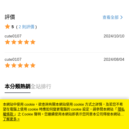
評價
查看全部
5
(
2
則評價
)
cute0107
2024/10/10
cute0107
2024/08/04
本分類熱銷
全站排行
本網站中使用 cookie，欲查詢有關本網站使用 cookie 方式之詳情，及若您不希
熱門標籤
望在電腦上使用 cookie 時應如何變更電腦的 cookie 設定，請參閱本網站「
隱私
權條款
」之 Cookie 聲明。您繼續使用本網站即表示您同意本公司得按本網站使
用條款之 Cookie 聲明使用 cookie。
了解更多 >