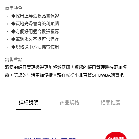
LINE Pay
商品特色
Apple Pay
◆採用上等紙張品質保證
◆質地光滑書寫流利順暢
街口支付
◆方便好用適合數張複寫
悠遊付
◆筆跡永久不退可常保存
◆規格適中方便攜帶使用
Google Pay
銷售重點
AFTEE先享後付
將您的帳目管理變得更加輕鬆便捷！讓您的帳目管理變得更加輕
相關說明
鬆，讓您的生活更加便捷。現在就從小北百貨SHOWBA購買吧！
【關於「AFTEE先享後付」】
ATM付款
AFTEE先享後付是「在收到商品之後才付款」的支付方式。 讓您購物簡單
便利好安心！
１．簡單：不需註冊會員、不需綁卡、不需儲值。
運送方式
２．便利：只要手機號碼，簡訊認證，即可結帳。
詳細說明
商品規格
相關推薦
３．安心：先確認商品／服務後，再付款。
全家取貨付款
每筆NT$60，滿NT$599(含以上)免運費
【「AFTEE先享後付」結帳流程】
１．於結帳方式選擇「AFTEE先享後付」後，將跳轉至「AFTEE先享後付」
付款後全家取貨
結帳頁面，進行簡訊認證並確認金額後，即可完成結帳。
２．訂單成立數日內，您將收到繳費通知簡訊。
每筆NT$60，滿NT$599(含以上)免運費
３．收到繳費通知簡訊後14天內，點擊此簡訊中的連結，可透過四大超商／