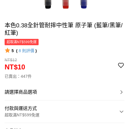
本色0.38全針管耐摔中性筆 原子筆 (藍筆/黑筆/
紅筆)
超取滿NT$599免運
5
(
8
則評價
)
NT$12
NT$10
已賣出：447件
請選擇商品選項
付款與運送方式
超取滿NT$599免運
付款方式