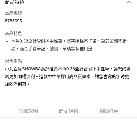
商品特色
信用卡一次付款
商品編號
超商取貨付款
8783695
LINE Pay
商品特色
Apple Pay
本色0.38全針管耐摔中性筆，寫字順暢不卡筆、筆芯柔韌不斷
墨，適合手寫筆記、繪圖、草稿等多種用途。
街口支付
銷售重點
悠遊付
小北百貨SHOWBA為您推薦本色0.38全針管耐摔中性筆，讓您的書
Google Pay
寫更加順暢流利。這款中性筆採用高品質墨水，讓您書寫的字跡更
加乾淨俐落。
AFTEE先享後付
相關說明
【關於「AFTEE先享後付」】
ATM付款
AFTEE先享後付是「在收到商品之後才付款」的支付方式。 讓您購物簡單
便利好安心！
詳細說明
商品規格
相關推薦
１．簡單：不需註冊會員、不需綁卡、不需儲值。
運送方式
２．便利：只要手機號碼，簡訊認證，即可結帳。
３．安心：先確認商品／服務後，再付款。
全家取貨付款