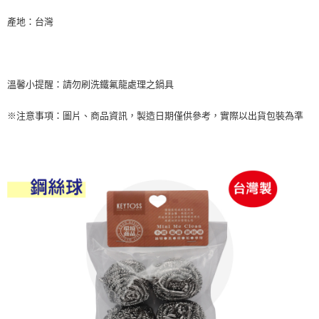
每筆NT$60，滿NT$599(含以上)免運費
購買商品的店家。未經商家同意取消之訂單仍視為有效，需透過AFTEE先享
後付繳納相關費用。
產地：台灣
付款後7-11取貨
※ 交易是否成功請以「AFTEE先享後付 」之結帳頁面顯示為準，若有關於
是否繳費成功／繳費後需取消欲退款等相關疑問，請聯繫「AFTEE先享後付
每筆NT$60，滿NT$599(含以上)免運費
客戶支援中心」
https://netprotections.freshdesk.com/support/home
宅配
溫馨小提醒：請勿刷洗鐵氟龍處理之鍋具
【注意事項】
１．透過由恩沛科技股份有限公司提供之「AFTEE先享後付」服務完成之交
每筆NT$120，滿NT$899(含以上)免運費
易，需依本服務之必要範圍內提供個人資料，並將交易相關給付款項請求債
※注意事項：圖片、商品資訊，製造日期僅供參考，實際以出貨包裝為準
權轉讓予恩沛科技股份有限公司。
２．關於個人資料處理事宜，請瀏覽以下網址：
https://aftee.tw/terms/#terms3
３．未成年的使用者請事先徵得法定代理人或監護人之同意方可使用
「AFTEE先享後付」，若未經同意申辦者引起之損失，本公司不負相關責
任。
４．使用「AFTEE先享後付」時，將依據個別帳號之用戶狀況，依本公司即
時審查核予不同之上限額度；若仍有額度不足之情形，本公司將視審查結果
請求用戶進行身份認證。
５．嚴禁一人註冊多個帳號或使用他人資訊註冊。若發現惡意使用之情形，
恩沛科技股份有限公司將有權停止該用戶之使用額度並採取法律行動。