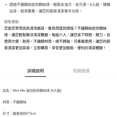
Apple Pay
透過不鏽鋼絲迷你鋼絲球，輕鬆去油污、去污漬。6入組，隨機
出貨，經濟實惠，讓您的廚房清潔事半功倍。
街口支付
銷售重點
悠遊付
您是否常常因為清洗鍋具、餐具而感到煩惱？不鏽鋼絲迷你鋼絲
Google Pay
球，讓您輕鬆解決清潔難題。每組六入，讓您省下時間、精力，且
使用方便、耐用。不鏽鋼材質，絕不銹蝕，可重複使用，讓您的廚
AFTEE先享後付
房清潔更加容易。立即購買，享受更加輕鬆、便利的清潔體驗！
相關說明
【關於「AFTEE先享後付」】
ATM付款
AFTEE先享後付是「在收到商品之後才付款」的支付方式。 讓您購物簡單
便利好安心！
１．簡單：不需註冊會員、不需綁卡、不需儲值。
運送方式
詳細說明
相關推薦
２．便利：只要手機號碼，簡訊認證，即可結帳。
３．安心：先確認商品／服務後，再付款。
全家取貨付款
每筆NT$60，滿NT$599(含以上)免運費
【「AFTEE先享後付」結帳流程】
品名：Mini Me-油切迷你鋼絲球 (6入組)
１．於結帳方式選擇「AFTEE先享後付」後，將跳轉至「AFTEE先享後付」
付款後全家取貨
結帳頁面，進行簡訊認證並確認金額後，即可完成結帳。
２．訂單成立數日內，您將收到繳費通知簡訊。
材質：不鏽鋼絲
每筆NT$60，滿NT$599(含以上)免運費
３．收到繳費通知簡訊後14天內，點擊此簡訊中的連結，可透過四大超商／
ATM／網路銀行／等多元方式進行付款，方視為交易完成。
7-11取貨付款
尺寸：圓直徑約5*3cm
※ 請注意：結帳手續完成當下不需立刻繳費，但若您需要取消訂單，請聯絡