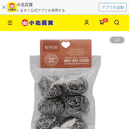
小北百貨
アプリを起動
いますぐ公式アプリを使用する
0
1
/
2