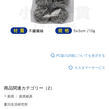
納金が加算されます。未成年の利用者は、事前に法定代理人または後見人
の同意を得ればAFTEEをご利用いただけます。
個人情報の処理、利用について疑問がある、または関連する法律の権利を
行使したい場合は、ネットプロテクションズ
cs_tw@netprotections.co.jp
にご連絡ください。上記に示した個人情報を、必要な購入注文書とあわせ
てAFTEEにご提供いただく、またはAFTEEにあなたの個人情報の収集、処
理、利用を許可することににご同意いただけない場合は、当サービスを選
択しないでください。
PC版の詳細についてを表示する
カスタマーサービス
商品関連カテゴリー（2）
└ 廚房
廚房刷具
夏日生活研究所