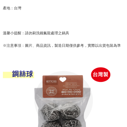
配送毎にNT$60、NT$599以上で送料無料
まで延長できます。
產地：台灣
付款後7-11取貨
お支払期限は、ショップが請求した期日と、AFTEEで延長できる日数をも
とに計算されます。AFTEEで注文すると、商品を受け取るまで支払い期限
配送毎にNT$60、NT$599以上で送料無料
を延長できますが、商品を期限内に受け取れない場合があります（例：予
約商品や商品到着日が比較的遅い商品）。そのため、商品到着の有無に関
宅配
溫馨小提醒：請勿刷洗鐵氟龍處理之鍋具
わらず、AFTEEで指定された期限内にお支払いください。
配送毎にNT$120、NT$899以上で送料無料
二、支払い限度額
※注意事項：圖片、商品資訊，製造日期僅供參考，實際以出貨包裝為準
1.初回 AFTEEを ご利用の際に、認証結果及び当社の審査の結果に基づ
き、限度額が設定されます。
2.決済金額は最低NT$20です。
3.現在、台湾の会員のみご利用いただけます。
三、利用規約「AFTEE代金後払い」（以下当サービスという）はネットプ
ロテクションズ（以下 AFTEE という）が提供し、AFTEEが代金を徴収し
ます。当サービスご利用の際に提供しなければならない個人情報（注文者
の氏名、電話番号、受取人の氏名、電話番号、受取人住所を含むがこれに
限らない）は、AFTEEに渡され当サービスで必要な範囲内で利用されま
す。AFTEEの個人情報の収集、処理、利用について、詳細はAFTEE公式ホ
ームページの『個人情報の収集、処理及び利用に関する声明』をご参照く
ださい（
https://aftee.tw/privacypolicy/
）。
AFTEEの初回ご利用の際に、審査を通過すれば、最高額がNT$10,000にな
ります。支払い期限を過ぎた場合、その金額に基づいて年利20%の遅延滞