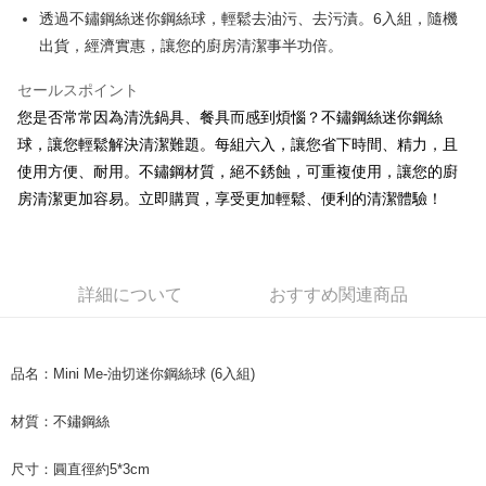
Apple Pay
透過不鏽鋼絲迷你鋼絲球，輕鬆去油污、去污漬。6入組，隨機
出貨，經濟實惠，讓您的廚房清潔事半功倍。
JKOPAY
セールスポイント
Easy Wallet
您是否常常因為清洗鍋具、餐具而感到煩惱？不鏽鋼絲迷你鋼絲
Google Pay
球，讓您輕鬆解決清潔難題。每組六入，讓您省下時間、精力，且
AFTEE代金後払い
使用方便、耐用。不鏽鋼材質，絕不銹蝕，可重複使用，讓您的廚
説明
房清潔更加容易。立即購買，享受更加輕鬆、便利的清潔體驗！
一、 AFTEE代金後払いについて
ATM払い
1.お支払い方法でAFTEE代金後払いを選択すると、携帯電話認証ウィンド
ウが表示されます。
2.SMSで認証してお支払い手続を進めてください。
配送方法
詳細について
おすすめ関連商品
3.注文するときのお支払いは不要です。商品はご指定の住所に配送されま
す。
全家取貨付款
4.ご注文が完了すると、携帯に支払い通知のSMSが届きます。アプリ会員
配送毎にNT$60、NT$599以上で送料無料
の場合は、AFTEE アプリプッシュ通知が届きます。
品名：Mini Me-油切迷你鋼絲球 (6入組)
5.商品受け取り時のお支払いは不要です。商品を確かめてから、SMSまた
付款後全家取貨
はアプリの通知に従って、4大コンビニ、またはATM/オンラインバンキン
グでお支払いください。
材質：不鏽鋼絲
配送毎にNT$60、NT$599以上で送料無料
代金納付期限は最短で 14 日以内ですので、ご注意ください。AFTEE アプ
7-11取貨付款
尺寸：圓直徑約5*3cm
リをダウンロードして AFTEE 会員になるとお支払い期限を最長 45 日以内