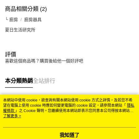
商品相關分類 (2)
└ 廚房
廚房器具
夏日生活研究所
評價
喜歡這個商品嗎？購買後給他一個好評吧
本分類熱銷
全站排行
本網站中使用 cookie，欲查詢有關本網站使用 cookie 方式之詳情，及若您不希
熱門標籤
望在電腦上使用 cookie 時應如何變更電腦的 cookie 設定，請參閱本網站「
隱私
權條款
」之 Cookie 聲明。您繼續使用本網站即表示您同意本公司得按本網站使
用條款之 Cookie 聲明使用 cookie。
了解更多 >
我知道了