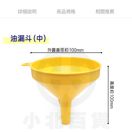
Apple Pay
詳細說明
商品規格
相關推薦
街口支付
悠遊付
Google Pay
AFTEE先享後付
相關說明
【關於「AFTEE先享後付」】
ATM付款
AFTEE先享後付是「在收到商品之後才付款」的支付方式。 讓您購物簡單
便利好安心！
１．簡單：不需註冊會員、不需綁卡、不需儲值。
運送方式
２．便利：只要手機號碼，簡訊認證，即可結帳。
３．安心：先確認商品／服務後，再付款。
全家取貨付款
每筆NT$60，滿NT$599(含以上)免運費
【「AFTEE先享後付」結帳流程】
１．於結帳方式選擇「AFTEE先享後付」後，將跳轉至「AFTEE先享後付」
付款後全家取貨
結帳頁面，進行簡訊認證並確認金額後，即可完成結帳。
２．訂單成立數日內，您將收到繳費通知簡訊。
每筆NT$60，滿NT$599(含以上)免運費
３．收到繳費通知簡訊後14天內，點擊此簡訊中的連結，可透過四大超商／
ATM／網路銀行／等多元方式進行付款，方視為交易完成。
7-11取貨付款
※ 請注意：結帳手續完成當下不需立刻繳費，但若您需要取消訂單，請聯絡