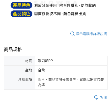
每筆NT$60，滿NT$599(含以上)免運費
購買商品的店家。未經商家同意取消之訂單仍視為有效，需透過AFTEE先享
後付繳納相關費用。
付款後7-11取貨
※ 交易是否成功請以「AFTEE先享後付 」之結帳頁面顯示為準，若有關於
是否繳費成功／繳費後需取消欲退款等相關疑問，請聯繫「AFTEE先享後付
每筆NT$60，滿NT$599(含以上)免運費
客戶支援中心」
https://netprotections.freshdesk.com/support/home
宅配
【注意事項】
顯示電腦版詳細說明
１．透過由恩沛科技股份有限公司提供之「AFTEE先享後付」服務完成之交
每筆NT$120，滿NT$899(含以上)免運費
易，需依本服務之必要範圍內提供個人資料，並將交易相關給付款項請求債
權轉讓予恩沛科技股份有限公司。
２．關於個人資料處理事宜，請瀏覽以下網址：
商品規格
https://aftee.tw/terms/#terms3
３．未成年的使用者請事先徵得法定代理人或監護人之同意方可使用
材質
聚丙烯PP
「AFTEE先享後付」，若未經同意申辦者引起之損失，本公司不負相關責
任。
４．使用「AFTEE先享後付」時，將依據個別帳號之用戶狀況，依本公司即
產地
台灣
時審查核予不同之上限額度；若仍有額度不足之情形，本公司將視審查結果
請求用戶進行身份認證。
注意事項
圖片、商品資訊僅供參考，實際以出貨包裝
５．嚴禁一人註冊多個帳號或使用他人資訊註冊。若發現惡意使用之情形，
為準
恩沛科技股份有限公司將有權停止該用戶之使用額度並採取法律行動。
客服