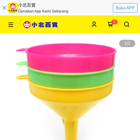
小北百貨
Buka APP
Gunakan App Kami Sekarang
0
1
/
2