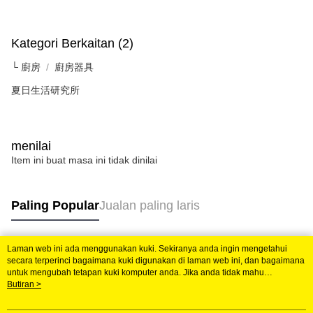
Taiwan, Inc. dan AFTEE akan membuat bil kepada pengguna. AFTEE
akan menggunakan data peribadi yang dikumpul (termasuk nama
pembeli, no. telefon, nama penerima, no. telefon, alamat penerima) untuk
Kategori Berkaitan (2)
penggunaan perkhidmatan. Sila rujuk kepada "Penyata Pengumpulan
Data Peribadi, Pemprosesan, Penggunaan"
└ 廚房
廚房器具
(https://aftee.tw/privacypolicy/
) untuk maklumat lanjut.
夏日生活研究所
Jumlah yang diperakui untuk pengguna kali pertama yang lulus
kelulusan boleh sehingga NT$10,000. Jika pengguna tidak membuat
pembayaran dalam tempoh tersebut, yuran pembayaran lewat sebanyak
20% setahun akan dikenakan. Pengguna bawah umur dikehendaki
mendapatkan kebenaran daripada ibu bapa atau penjaga yang sah
menilai
untuk menggunakan AFTEE.
Item ini buat masa ini tidak dinilai
Sila hubungi NP Taiwan Inc. di
cs_tw@netprotections.co.jp
jika anda
mempunyai sebarang kebimbangan mengenai pemprosesan dan
Paling Popular
Jualan paling laris
penggunaan pada data peribadi. Jika anda tidak bersetuju dengan data
peribadi yang disenaraikan seperti di atas akan dikumpul dan digunakan
oleh AFTEE, sila jangan gunakan perkhidmatan ini.
Laman web ini ada menggunakan kuki. Sekiranya anda ingin mengetahui
Tag Popular
secara terperinci bagaimana kuki digunakan di laman web ini, dan bagaimana
untuk mengubah tetapan kuki komputer anda. Jika anda tidak mahu
menggunakan kuki di komputer anda, sila rujuk penerangan mengenai kuki.
Butiran >
Dasar Privasi
Laman web ini ada menggunakan kuki. Sekiranya anda ingin
mengetahui secara terperinci bagaimana kuki digunakan di laman web ini,