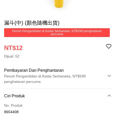
漏斗(中) (顏色隨機出貨)
Penuh Pengambilan di Kedai Serbaneka, NT$599 penghataran
percuma
NT$12
Dijual: 52
Pembayaran Dan Penghantaran
Penuh Pengambilan di Kedai Serbaneka, NT$599
penghataran percuma
Kaedah Pembayaran
Ciri Produk
Kad Kredit (Bayaran Penuh)
No. Produk
Pengambilan di Kedai Serbaneka
8654408