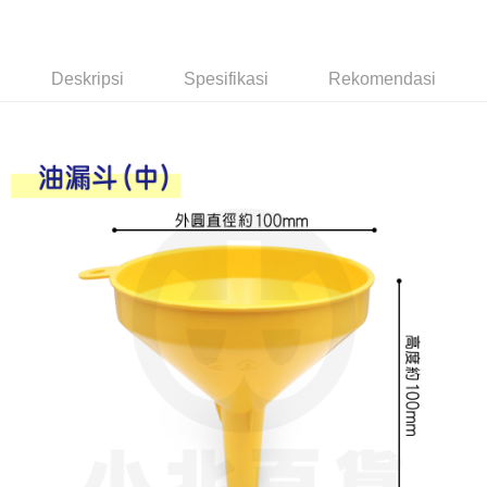
LINE Pay
Apple Pay
Deskripsi
Spesifikasi
Rekomendasi
JKOPAY
Easy Wallet
Google Pay
AFTEE
Deskripsi
Pertama, Mengenai Perkhidmatan AFTEE Beli Sekarang Bayar Kemudian
Pemindahan ATM
1. Dengan memilih AFTEE sebagai kaedah pembayaran, mesej
pengesahan AFTEE akan muncul.
2. Anda boleh meneruskan pembayaran selepas pengesahan SMS.
Pilihan Penghantaran
3. Tiada bayaran diperlukan apabila pesanan disahkan. Produk akan
dihantar ke alamat yang ditetapkan.
全家取貨付款
4. Setelah pesanan disahkan, anda akan menerima SMS pembayaran
NT$60/pesanan | Penghantaran percuma untuk pesanan
manakala ahli aplikasi akan menerima pemberitahuan tolak aplikasi
NT$599 atau lebih
AFTEE.
5. Tiada bayaran diperlukan apabila anda menerima produk. Sila buat
pembayaran di empat kedai serbaneka utama, ATM atau perbankan
付款後全家取貨
dalam talian dengan SMS pembayaran atau pemberitahuan tolak aplikasi
NT$60/pesanan | Penghantaran percuma untuk pesanan