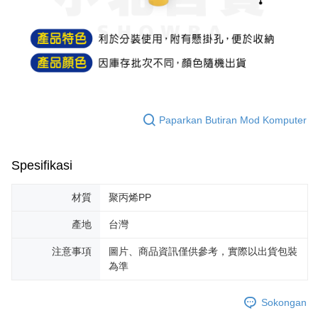
AFTEE.
NT$599 atau lebih
Sila ambil perhatian bahawa tempoh pembayaran adalah 14 hari. Walau
7-11取貨付款
bagaimanapun, bagi mereka yang telah memuat turun Aplikasi AFTEE
dan mendaftar sebagai ahli AFTEE boleh menikmati tempoh pembayaran
NT$60/pesanan | Penghantaran percuma untuk pesanan
sehingga 45 hari.
NT$599 atau lebih
Tempoh pembayaran dikira dari masa kedai meminta pembayaran anda,
付款後7-11取貨
ditambah dengan bilangan hari yang boleh dilanjutkan oleh AFTEE. Anda
boleh melanjutkan tempoh pembayaran anda sebelum anda menerima
Paparkan Butiran Mod Komputer
NT$60/pesanan | Penghantaran percuma untuk pesanan
pesanan. Walau bagaimanapun, tiada jaminan bahawa anda boleh
NT$599 atau lebih
menerima pesanan anda semasa tempoh pembayaran (cth.: produk
prapesanan atau produk yang mungkin mengambil masa yang lebih
Spesifikasi
宅配
lama untuk dihantar). Oleh itu, anda dikehendaki membuat pembayaran
kepada AFTEE dalam tempoh sama ada anda menerima pesanan.
NT$120/pesanan | Penghantaran percuma untuk pesanan
材質
聚丙烯PP
NT$899 atau lebih
Kedua, Sekatan Pembayaran
1. Jumlah yang diperakui untuk pengguna kali pertama boleh sehingga
產地
台灣
NT$10,000. Amaun diperakui sebenar yang diluluskan akan berdasarkan
keputusan pensijilan dan semakan oleh AFTEE.
注意事項
圖片、商品資訊僅供參考，實際以出貨包裝
2. Amaun perbelanjaan minimum mestilah lebih besar daripada NT$20.
為準
3. Pada masa ini hanya tersedia untuk ahli Taiwan.
Ketiga, Syarat Perkhidmatan
Sokongan
Perkhidmatan AFTEE Beli Sekarang Bayar Kemudian disediakan oleh NP