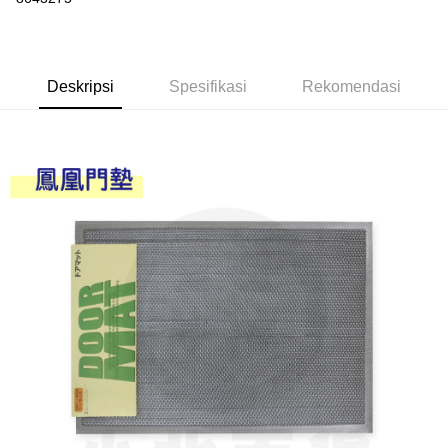
LINE Pay
Apple Pay
Deskripsi
Spesifikasi
Rekomendasi
JKOPAY
Easy Wallet
Google Pay
AFTEE
Deskripsi
Pertama, Mengenai Perkhidmatan AFTEE Beli Sekarang Bayar Kemudian
Pemindahan ATM
1. Dengan memilih AFTEE sebagai kaedah pembayaran, mesej
pengesahan AFTEE akan muncul.
2. Anda boleh meneruskan pembayaran selepas pengesahan SMS.
Pilihan Penghantaran
3. Tiada bayaran diperlukan apabila pesanan disahkan. Produk akan
dihantar ke alamat yang ditetapkan.
全家取貨付款
4. Setelah pesanan disahkan, anda akan menerima SMS pembayaran
NT$60/pesanan | Penghantaran percuma untuk pesanan
manakala ahli aplikasi akan menerima pemberitahuan tolak aplikasi
NT$599 atau lebih
AFTEE.
5. Tiada bayaran diperlukan apabila anda menerima produk. Sila buat
pembayaran di empat kedai serbaneka utama, ATM atau perbankan
付款後全家取貨