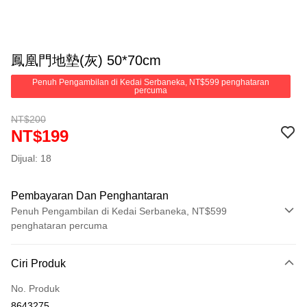
鳳凰門地墊(灰) 50*70cm
Penuh Pengambilan di Kedai Serbaneka, NT$599 penghataran
percuma
NT$200
NT$199
Dijual: 18
Pembayaran Dan Penghantaran
Penuh Pengambilan di Kedai Serbaneka, NT$599
penghataran percuma
Kaedah Pembayaran
Ciri Produk
Kad Kredit (Bayaran Penuh)
No. Produk
Pengambilan di Kedai Serbaneka
8643275