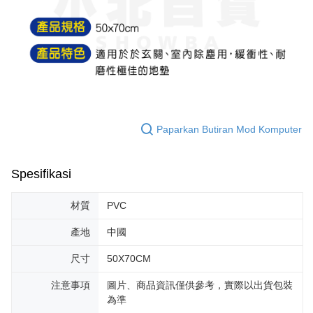
dalam talian dengan SMS pembayaran atau pemberitahuan tolak aplikasi
NT$60/pesanan | Penghantaran percuma untuk pesanan
AFTEE.
NT$599 atau lebih
Sila ambil perhatian bahawa tempoh pembayaran adalah 14 hari. Walau
7-11取貨付款
bagaimanapun, bagi mereka yang telah memuat turun Aplikasi AFTEE
dan mendaftar sebagai ahli AFTEE boleh menikmati tempoh pembayaran
NT$60/pesanan | Penghantaran percuma untuk pesanan
sehingga 45 hari.
NT$599 atau lebih
Tempoh pembayaran dikira dari masa kedai meminta pembayaran anda,
付款後7-11取貨
ditambah dengan bilangan hari yang boleh dilanjutkan oleh AFTEE. Anda
boleh melanjutkan tempoh pembayaran anda sebelum anda menerima
Paparkan Butiran Mod Komputer
NT$60/pesanan | Penghantaran percuma untuk pesanan
pesanan. Walau bagaimanapun, tiada jaminan bahawa anda boleh
NT$599 atau lebih
menerima pesanan anda semasa tempoh pembayaran (cth.: produk
prapesanan atau produk yang mungkin mengambil masa yang lebih
Spesifikasi
宅配
lama untuk dihantar). Oleh itu, anda dikehendaki membuat pembayaran
kepada AFTEE dalam tempoh sama ada anda menerima pesanan.
NT$120/pesanan | Penghantaran percuma untuk pesanan
材質
PVC
NT$899 atau lebih
Kedua, Sekatan Pembayaran
1. Jumlah yang diperakui untuk pengguna kali pertama boleh sehingga
產地
中國
NT$10,000. Amaun diperakui sebenar yang diluluskan akan berdasarkan
keputusan pensijilan dan semakan oleh AFTEE.
尺寸
50X70CM
2. Amaun perbelanjaan minimum mestilah lebih besar daripada NT$20.
3. Pada masa ini hanya tersedia untuk ahli Taiwan.
注意事項
圖片、商品資訊僅供參考，實際以出貨包裝
為準
Ketiga, Syarat Perkhidmatan