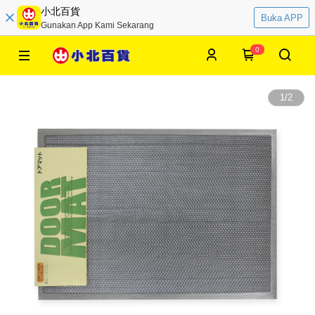
小北百貨
Buka APP
Gunakan App Kami Sekarang
0
1
/
2