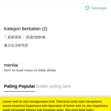
Perkhidmatan AFTEE Beli Sekarang Bayar Kemudian disediakan oleh NP
Taiwan, Inc. dan AFTEE akan membuat bil kepada pengguna. AFTEE
Sokongan
akan menggunakan data peribadi yang dikumpul (termasuk nama
pembeli, no. telefon, nama penerima, no. telefon, alamat penerima) untuk
penggunaan perkhidmatan. Sila rujuk kepada "Penyata Pengumpulan
Data Peribadi, Pemprosesan, Penggunaan"
(https://aftee.tw/privacypolicy/
) untuk maklumat lanjut.
Kategori Berkaitan (2)
Jumlah yang diperakui untuk pengguna kali pertama yang lulus
└ 居家環境
防護/地墊/椅
kelulusan boleh sehingga NT$10,000. Jika pengguna tidak membuat
夏日生活研究所
pembayaran dalam tempoh tersebut, yuran pembayaran lewat sebanyak
20% setahun akan dikenakan. Pengguna bawah umur dikehendaki
mendapatkan kebenaran daripada ibu bapa atau penjaga yang sah
untuk menggunakan AFTEE.
menilai
Sila hubungi NP Taiwan Inc. di
cs_tw@netprotections.co.jp
jika anda
Item ini buat masa ini tidak dinilai
mempunyai sebarang kebimbangan mengenai pemprosesan dan
penggunaan pada data peribadi. Jika anda tidak bersetuju dengan data
peribadi yang disenaraikan seperti di atas akan dikumpul dan digunakan
oleh AFTEE, sila jangan gunakan perkhidmatan ini.
Paling Popular
Jualan paling laris
Laman web ini ada menggunakan kuki. Sekiranya anda ingin mengetahui
Tag Popular
secara terperinci bagaimana kuki digunakan di laman web ini, dan bagaimana
untuk mengubah tetapan kuki komputer anda. Jika anda tidak mahu