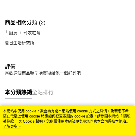
商品相關分類 (2)
└ 廚房
菸灰缸盒
夏日生活研究所
評價
喜歡這個商品嗎？購買後給他一個好評吧
本分類熱銷
全站排行
本網站中使用 cookie，欲查詢有關本網站使用 cookie 方式之詳情，及若您不希
熱門標籤
望在電腦上使用 cookie 時應如何變更電腦的 cookie 設定，請參閱本網站「
隱私
權條款
」之 Cookie 聲明。您繼續使用本網站即表示您同意本公司得按本網站使
用條款之 Cookie 聲明使用 cookie。
了解更多 >