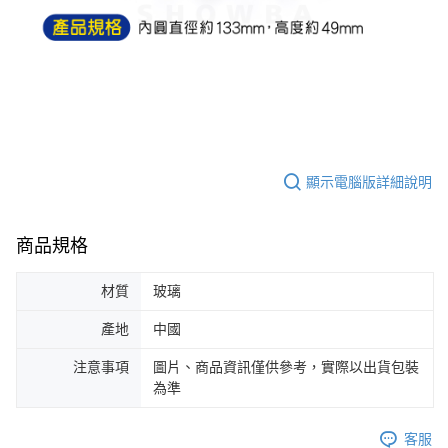
每筆NT$60，滿NT$599(含以上)免運費
購買商品的店家。未經商家同意取消之訂單仍視為有效，需透過AFTEE先享
後付繳納相關費用。
付款後7-11取貨
※ 交易是否成功請以「AFTEE先享後付 」之結帳頁面顯示為準，若有關於
是否繳費成功／繳費後需取消欲退款等相關疑問，請聯繫「AFTEE先享後付
每筆NT$60，滿NT$599(含以上)免運費
客戶支援中心」
https://netprotections.freshdesk.com/support/home
宅配
【注意事項】
１．透過由恩沛科技股份有限公司提供之「AFTEE先享後付」服務完成之交
每筆NT$120，滿NT$899(含以上)免運費
易，需依本服務之必要範圍內提供個人資料，並將交易相關給付款項請求債
權轉讓予恩沛科技股份有限公司。
顯示電腦版詳細說明
２．關於個人資料處理事宜，請瀏覽以下網址：
https://aftee.tw/terms/#terms3
３．未成年的使用者請事先徵得法定代理人或監護人之同意方可使用
商品規格
「AFTEE先享後付」，若未經同意申辦者引起之損失，本公司不負相關責
任。
４．使用「AFTEE先享後付」時，將依據個別帳號之用戶狀況，依本公司即
材質
玻璃
時審查核予不同之上限額度；若仍有額度不足之情形，本公司將視審查結果
請求用戶進行身份認證。
產地
中國
５．嚴禁一人註冊多個帳號或使用他人資訊註冊。若發現惡意使用之情形，
恩沛科技股份有限公司將有權停止該用戶之使用額度並採取法律行動。
注意事項
圖片、商品資訊僅供參考，實際以出貨包裝
為準
客服