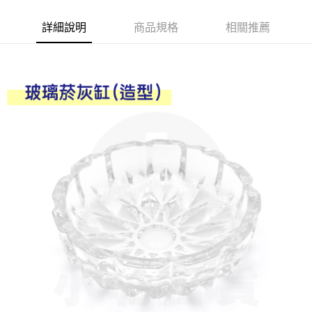
Apple Pay
詳細說明
商品規格
相關推薦
街口支付
悠遊付
Google Pay
AFTEE先享後付
相關說明
【關於「AFTEE先享後付」】
ATM付款
AFTEE先享後付是「在收到商品之後才付款」的支付方式。 讓您購物簡單
便利好安心！
１．簡單：不需註冊會員、不需綁卡、不需儲值。
運送方式
２．便利：只要手機號碼，簡訊認證，即可結帳。
３．安心：先確認商品／服務後，再付款。
全家取貨付款
每筆NT$60，滿NT$599(含以上)免運費
【「AFTEE先享後付」結帳流程】
１．於結帳方式選擇「AFTEE先享後付」後，將跳轉至「AFTEE先享後付」
付款後全家取貨
結帳頁面，進行簡訊認證並確認金額後，即可完成結帳。
２．訂單成立數日內，您將收到繳費通知簡訊。
每筆NT$60，滿NT$599(含以上)免運費
３．收到繳費通知簡訊後14天內，點擊此簡訊中的連結，可透過四大超商／
ATM／網路銀行／等多元方式進行付款，方視為交易完成。
7-11取貨付款
※ 請注意：結帳手續完成當下不需立刻繳費，但若您需要取消訂單，請聯絡