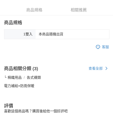
Apple Pay
商品規格
相關推薦
街口支付
悠遊付
商品規格
Google Pay
1雙入
本商品隨機出貨
AFTEE先享後付
相關說明
客服
【關於「AFTEE先享後付」】
ATM付款
AFTEE先享後付是「在收到商品之後才付款」的支付方式。 讓您購物簡單
便利好安心！
１．簡單：不需註冊會員、不需綁卡、不需儲值。
商品相關分類 (3)
運送方式
查看全部
２．便利：只要手機號碼，簡訊認證，即可結帳。
３．安心：先確認商品／服務後，再付款。
全家取貨付款
└ 棉織用品
各式襪類
每筆NT$60，滿NT$599(含以上)免運費
【「AFTEE先享後付」結帳流程】
電力補給×防雨保暖
１．於結帳方式選擇「AFTEE先享後付」後，將跳轉至「AFTEE先享後付」
付款後全家取貨
結帳頁面，進行簡訊認證並確認金額後，即可完成結帳。
２．訂單成立數日內，您將收到繳費通知簡訊。
每筆NT$60，滿NT$599(含以上)免運費
３．收到繳費通知簡訊後14天內，點擊此簡訊中的連結，可透過四大超商／
評價
ATM／網路銀行／等多元方式進行付款，方視為交易完成。
7-11取貨付款
喜歡這個商品嗎？購買後給他一個好評吧
※ 請注意：結帳手續完成當下不需立刻繳費，但若您需要取消訂單，請聯絡