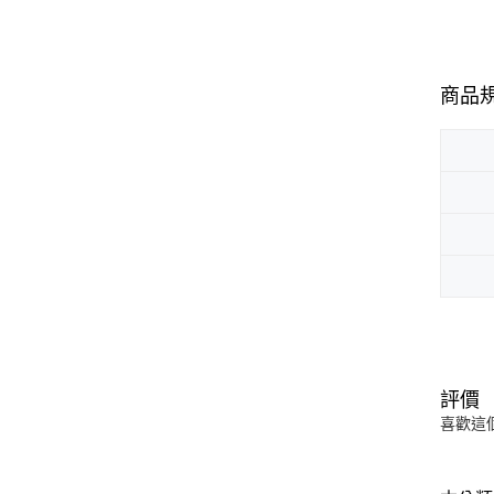
商品
評價
喜歡這