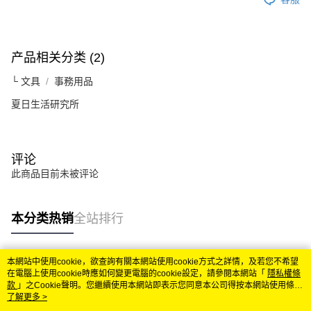
要之購買訂單資訊提供予 AFTEE ，或讓 AFTEE 蒐集處理利用您的個人資
料，請勿選用本服務。
产品相关分类 (2)
└ 文具
事務用品
夏日生活研究所
评论
此商品目前未被评论
本分类热销
全站排行
本網站中使用cookie，欲查詢有關本網站使用cookie方式之詳情，及若您不希望
热门标签
在電腦上使用cookie時應如何變更電腦的cookie設定，請參閱本網站「
隱私權條
款
」之Cookie聲明。您繼續使用本網站即表示您同意本公司得按本網站使用條款
之Cookie聲明使用cookie。
了解更多 >