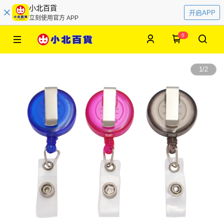
小北百貨
开启APP
立刻使用官方 APP
0
1
/
2