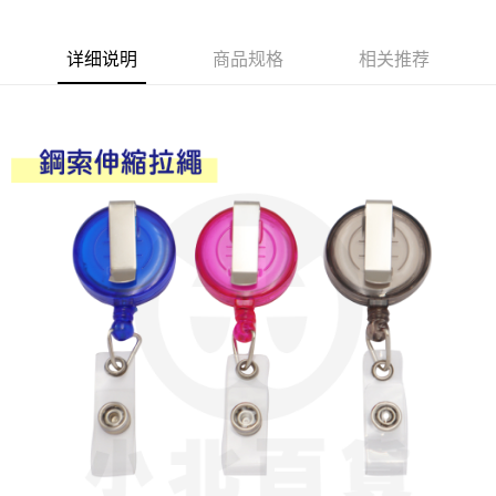
Apple Pay
详细说明
商品规格
相关推荐
街口支付
悠遊付
Google Pay
AFTEE先享后付
相关说明
一、關於 AFTEE先享後付
ATM付款
1. 於付款方式選擇AFTEE先享後付，將跳出AFTEE先享後付手機驗證視
窗。
2. 進行簡訊驗證之後，即可完成結帳手續。
运送方式
3. 訂單確認後不需事先繳費，商品會配送至您的指定地址。
4. 下訂完成後，您的手機會收到一封繳費通知簡訊，APP會員則會收到
全家取貨付款
AFTEE APP推播通知。
每笔NT$60，满NT$599(含以上)免运费
5. 收到商品當下無需繳費，確認無誤後，請再利用繳費通知簡訊或AFTEE
APP於四大便利商店‧ATM/網銀等方式進行付款。
付款後全家取貨
請留意繳費期限為 14 天。唯有下載 AFTEE App 成為 AFTEE 會員者方能享
每笔NT$60，满NT$599(含以上)免运费
有最長 45 天內付款之服務。
7-11取貨付款