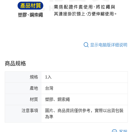
繳費期限，為商家向您請款的時間，再加上使用AFTEE可延長的天數所計算
每笔NT$60，满NT$599(含以上)免运费
出。使用AFTEE下訂可以延長您收到商品前的繳費天數，但無法保證一定能
夠在期限內收到商品(例如:預購商品或預計到貨時間較長者)。因此無論收到
付款後7-11取貨
商品與否，仍需要請您在AFTEE規定的時間內完成繳費。
每笔NT$60，满NT$599(含以上)免运费
二、付款限制
1. 初次使用 AFTEE 時，將依認證結果及本公司審查結果，核予每個人不同
宅配
之上限額度
显示电脑版详细说明
2. 結帳金額須大於NT$30
每笔NT$120，满NT$899(含以上)免运费
3. 目前僅支援台灣會員
三、聲明條款
商品规格
「AFTEE先享後付」(下稱本服務)乃由恩沛科技股份有限公司(下稱 AFTEE )
所提供，並由 AFTEE 向您收取款項。因使用本服務所須提供之個人資料(包
含但不限於訂購人姓名、電話，收件人姓名、電話、收件地址)，將交付予
規格
1入
AFTEE 於本服務必要服務範圍內運用。關於 AFTEE 對於個人資料之蒐集、
處理、利用，詳參 AFTEE 官網之『個人資料蒐集、處理及利用告知聲明』
產地
台灣
（
https://aftee.tw/privacypolicy/
）。
材質
塑膠、鋼索繩
若款項超過繳費期限，將根據當次的金額加收年利率 16% 的逾期滯納金。
未成年的使用者，請事先徵得法定代理人或監護人之同意方可使用
注意事項
圖片、商品資訊僅供參考，實際以出貨包裝
AFTEE。
為準
若您對於個人資料之處理、利用有任何疑問，或欲行使相關法律權利，請聯
繫恩沛科技股份有限公司。若您不同意我們將上開所示之個人資料，連同必
客服