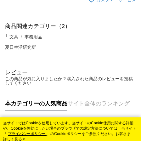
ります。支払い期限を過ぎた場合、その金額に基づいて年利20%の遅延滞
納金が加算されます。未成年の利用者は、事前に法定代理人または後見人
の同意を得ればAFTEEをご利用いただけます。
個人情報の処理、利用について疑問がある、または関連する法律の権利を
商品関連カテゴリー（2）
行使したい場合は、ネットプロテクションズ
cs_tw@netprotections.co.jp
にご連絡ください。上記に示した個人情報を、必要な購入注文書とあわせ
└ 文具
事務用品
てAFTEEにご提供いただく、またはAFTEEにあなたの個人情報の収集、処
夏日生活研究所
理、利用を許可することににご同意いただけない場合は、当サービスを選
択しないでください。
レビュー
この商品が気に入りましたか？購入された商品のレビューを投稿
してください
本カテゴリーの人気商品
サイト全体のランキング
当サイトではCookieを使用しています。当サイトのCookie使用に関する詳細
人気タグ
や、Cookieを無効にしたい場合のブラウザでの設定方法については、当サイト
「
プライバシーポリシー
」のCookieポリシーをご参照ください。お客さま
が、当サイトを引き続き使用される場合、当社がサイト利用規約のCookieポリ
詳しく見る >