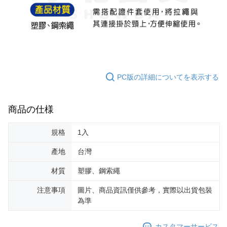
リをダウンロードして AFTEE 会員になるとお支払い期限を最長 45 日以内
配送毎にNT$60、NT$599以上で送料無料
まで延長できます。
付款後7-11取貨
お支払期限は、ショップが請求した期日と、AFTEEで延長できる日数をも
とに計算されます。AFTEEで注文すると、商品を受け取るまで支払い期限
配送毎にNT$60、NT$599以上で送料無料
を延長できますが、商品を期限内に受け取れない場合があります（例：予
約商品や商品到着日が比較的遅い商品）。そのため、商品到着の有無に関
宅配
わらず、AFTEEで指定された期限内にお支払いください。
配送毎にNT$120、NT$899以上で送料無料
PC版の詳細についてを表示する
二、支払い限度額
1.初回 AFTEEを ご利用の際に、認証結果及び当社の審査の結果に基づ
き、限度額が設定されます。
商品の仕様
2.決済金額は最低NT$20です。
3.現在、台湾の会員のみご利用いただけます。
規格
1入
三、利用規約「AFTEE代金後払い」（以下当サービスという）はネットプ
ロテクションズ（以下 AFTEE という）が提供し、AFTEEが代金を徴収し
產地
台灣
ます。当サービスご利用の際に提供しなければならない個人情報（注文者
の氏名、電話番号、受取人の氏名、電話番号、受取人住所を含むがこれに
材質
塑膠、鋼索繩
限らない）は、AFTEEに渡され当サービスで必要な範囲内で利用されま
す。AFTEEの個人情報の収集、処理、利用について、詳細はAFTEE公式ホ
注意事項
圖片、商品資訊僅供參考，實際以出貨包裝
ームページの『個人情報の収集、処理及び利用に関する声明』をご参照く
為準
ださい（
https://aftee.tw/privacypolicy/
）。
AFTEEの初回ご利用の際に、審査を通過すれば、最高額がNT$10,000にな
カスタマーサービス