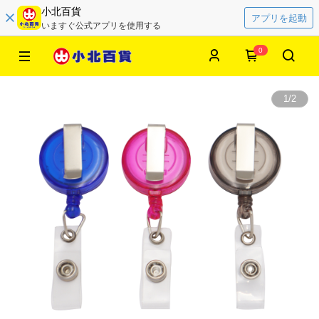
小北百貨
アプリを起動
いますぐ公式アプリを使用する
0
1
/
2