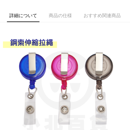
Apple Pay
詳細について
商品の仕様
おすすめ関連商品
JKOPAY
Easy Wallet
Google Pay
AFTEE代金後払い
説明
一、 AFTEE代金後払いについて
ATM払い
1.お支払い方法でAFTEE代金後払いを選択すると、携帯電話認証ウィンド
ウが表示されます。
2.SMSで認証してお支払い手続を進めてください。
配送方法
3.注文するときのお支払いは不要です。商品はご指定の住所に配送されま
す。
全家取貨付款
4.ご注文が完了すると、携帯に支払い通知のSMSが届きます。アプリ会員
配送毎にNT$60、NT$599以上で送料無料
の場合は、AFTEE アプリプッシュ通知が届きます。
5.商品受け取り時のお支払いは不要です。商品を確かめてから、SMSまた
付款後全家取貨
はアプリの通知に従って、4大コンビニ、またはATM/オンラインバンキン
グでお支払いください。
配送毎にNT$60、NT$599以上で送料無料
代金納付期限は最短で 14 日以内ですので、ご注意ください。AFTEE アプ
7-11取貨付款