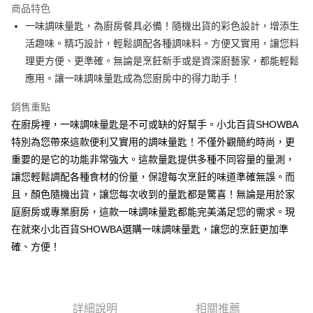
商品特色
Apple Pay
一味調味量匙，為廚房餐具必備！隨機出貨的彩色設計，增添生
活趣味。精巧設計，輕鬆調配各種調味料。方便又實用，讓您料
街口支付
理更方便、更準確。無論是烹飪新手或是資深廚藝家，都能輕鬆
悠遊付
應用。讓一味調味量匙成為您廚房中的得力助手！
Google Pay
銷售重點
在廚房裡，一味調味量匙是不可或缺的好幫手。小北百貨SHOWBA
AFTEE先享後付
特別為您帶來這款便利又實用的調味量匙！不僅外觀簡約時尚，更
相關說明
重要的是它的功能非常強大。這款量匙提供多種不同容量的量測，
【關於「AFTEE先享後付」】
ATM付款
AFTEE先享後付是「在收到商品之後才付款」的支付方式。 讓您購物簡單
讓您輕鬆調配各種食材的份量，保證每次烹飪的味道準確無誤。而
便利好安心！
且，顏色隨機出貨，讓您每次收到的量匙都是驚喜！無論是用於家
１．簡單：不需註冊會員、不需綁卡、不需儲值。
運送方式
２．便利：只要手機號碼，簡訊認證，即可結帳。
庭廚房或專業廚房，這款一味調味量匙都能完美滿足您的需求。現
３．安心：先確認商品／服務後，再付款。
全家取貨付款
在就來小北百貨SHOWBA選購一味調味量匙，讓您的烹飪更加準
每筆NT$60，滿NT$599(含以上)免運費
確、方便！
【「AFTEE先享後付」結帳流程】
１．於結帳方式選擇「AFTEE先享後付」後，將跳轉至「AFTEE先享後付」
付款後全家取貨
結帳頁面，進行簡訊認證並確認金額後，即可完成結帳。
２．訂單成立數日內，您將收到繳費通知簡訊。
每筆NT$60，滿NT$599(含以上)免運費
３．收到繳費通知簡訊後14天內，點擊此簡訊中的連結，可透過四大超商／
詳細說明
相關推薦
ATM／網路銀行／等多元方式進行付款，方視為交易完成。