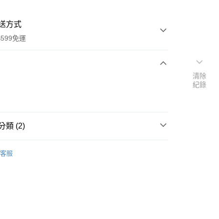
送方式
599免運
清除
次付款
紀錄
付款
類 (2)
金
縫紉工具
客服
研究所
y
享後付