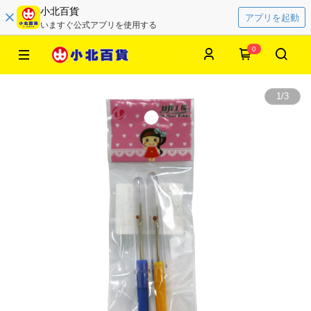
小北百貨
アプリを起動
いますぐ公式アプリを使用する
0
1
/
3