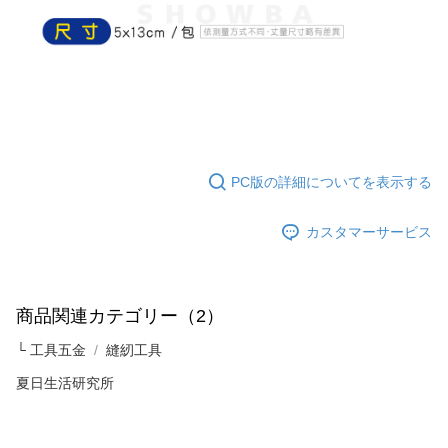
配送毎にNT$60、NT$599以上で送料無料
まで延長できます。
付款後7-11取貨
お支払期限は、ショップが請求した期日と、AFTEEで延長できる日数をも
とに計算されます。AFTEEで注文すると、商品を受け取るまで支払い期限
配送毎にNT$60、NT$599以上で送料無料
を延長できますが、商品を期限内に受け取れない場合があります（例：予
約商品や商品到着日が比較的遅い商品）。そのため、商品到着の有無に関
宅配
わらず、AFTEEで指定された期限内にお支払いください。
配送毎にNT$120、NT$899以上で送料無料
二、支払い限度額
1.初回 AFTEEを ご利用の際に、認証結果及び当社の審査の結果に基づ
PC版の詳細についてを表示する
き、限度額が設定されます。
2.決済金額は最低NT$20です。
3.現在、台湾の会員のみご利用いただけます。
カスタマーサービス
三、利用規約「AFTEE代金後払い」（以下当サービスという）はネットプ
ロテクションズ（以下 AFTEE という）が提供し、AFTEEが代金を徴収し
ます。当サービスご利用の際に提供しなければならない個人情報（注文者
商品関連カテゴリー（2）
の氏名、電話番号、受取人の氏名、電話番号、受取人住所を含むがこれに
限らない）は、AFTEEに渡され当サービスで必要な範囲内で利用されま
└ 工具五金
縫紉工具
す。AFTEEの個人情報の収集、処理、利用について、詳細はAFTEE公式ホ
ームページの『個人情報の収集、処理及び利用に関する声明』をご参照く
夏日生活研究所
ださい（
https://aftee.tw/privacypolicy/
）。
AFTEEの初回ご利用の際に、審査を通過すれば、最高額がNT$10,000にな
ります。支払い期限を過ぎた場合、その金額に基づいて年利20%の遅延滞