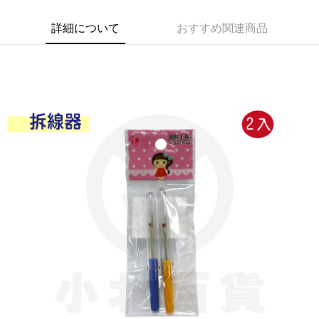
Apple Pay
詳細について
おすすめ関連商品
JKOPAY
Easy Wallet
Google Pay
AFTEE代金後払い
説明
一、 AFTEE代金後払いについて
ATM払い
1.お支払い方法でAFTEE代金後払いを選択すると、携帯電話認証ウィンド
ウが表示されます。
2.SMSで認証してお支払い手続を進めてください。
配送方法
3.注文するときのお支払いは不要です。商品はご指定の住所に配送されま
す。
全家取貨付款
4.ご注文が完了すると、携帯に支払い通知のSMSが届きます。アプリ会員
配送毎にNT$60、NT$599以上で送料無料
の場合は、AFTEE アプリプッシュ通知が届きます。
5.商品受け取り時のお支払いは不要です。商品を確かめてから、SMSまた
付款後全家取貨
はアプリの通知に従って、4大コンビニ、またはATM/オンラインバンキン
グでお支払いください。
配送毎にNT$60、NT$599以上で送料無料
代金納付期限は最短で 14 日以内ですので、ご注意ください。AFTEE アプ
7-11取貨付款
リをダウンロードして AFTEE 会員になるとお支払い期限を最長 45 日以内