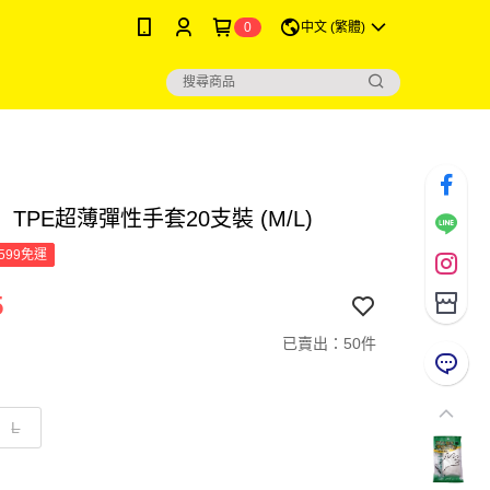
0
中文 (繁體)
TPE超薄彈性手套20支裝 (M/L)
599免運
5
已賣出：50件
L