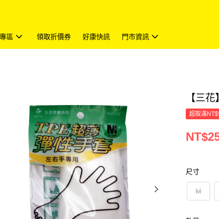
專區
領取折價券
好康快訊
門市資訊
【三花】
超取滿NT$
NT$2
尺寸
M