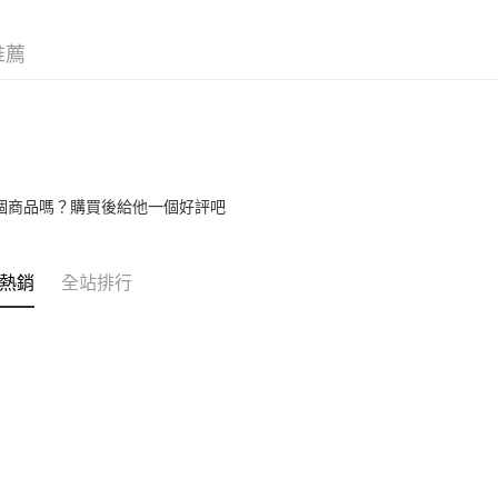
Google Pa
推薦
AFTEE先
相關說明
【關於「A
ATM付款
AFTEE
便利好安
１．簡單
２．便利
運送方式
３．安心
個商品嗎？購買後給他一個好評吧
全家取貨
【「AFT
每筆NT$6
１．於結帳
熱銷
全站排行
付」結帳
付款後全
２．訂單
３．收到繳
每筆NT$6
／ATM／
※ 請注意
7-11取貨
絡購買商品
先享後付
每筆NT$6
※ 交易是
是否繳費成
付款後7-1
付客戶支
每筆NT$6