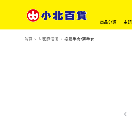
商品分類
主題
首頁
└ 家庭清潔
橡膠手套/薄手套