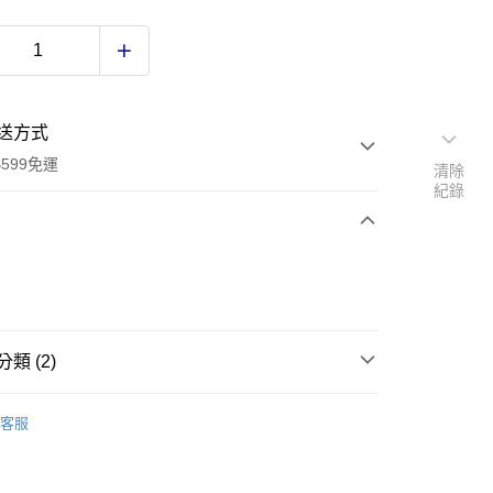
送方式
599免運
清除
紀錄
次付款
付款
類 (2)
潔
橡膠手套/薄手套
客服
研究所