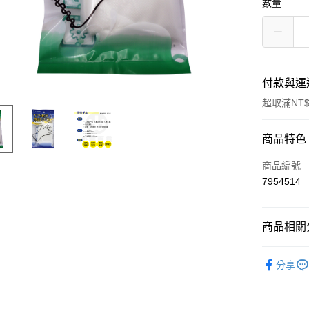
數量
付款與運
超取滿NT$
付款方式
商品特色
信用卡一
商品編號
7954514
超商取貨
LINE Pay
商品相關分
Apple Pay
└ 家庭清
分享
街口支付
夏日生活
悠遊付