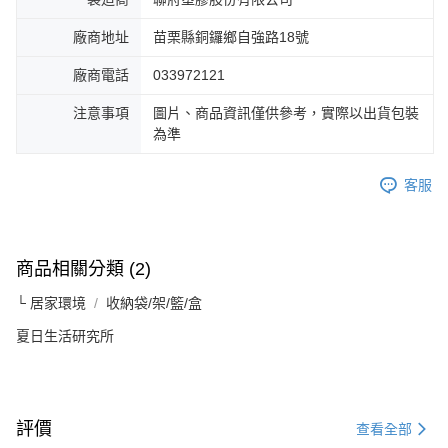
廠商地址
苗栗縣銅鑼鄉自強路18號
廠商電話
033972121
注意事項
圖片、商品資訊僅供參考，實際以出貨包裝
為準
客服
商品相關分類 (2)
└ 居家環境
收納袋/架/籃/盒
夏日生活研究所
評價
查看全部