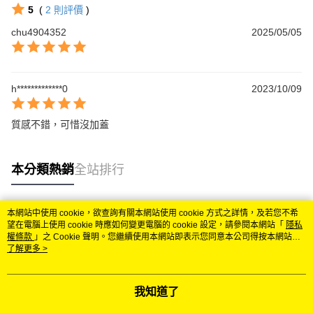
5
(
2
則評價
)
chu4904352
2025/05/05
h*************0
2023/10/09
質感不錯，可惜沒加蓋
本分類熱銷
全站排行
本網站中使用 cookie，欲查詢有關本網站使用 cookie 方式之詳情，及若您不希
熱門標籤
望在電腦上使用 cookie 時應如何變更電腦的 cookie 設定，請參閱本網站「
隱私
權條款
」之 Cookie 聲明。您繼續使用本網站即表示您同意本公司得按本網站使
用條款之 Cookie 聲明使用 cookie。
了解更多 >
我知道了