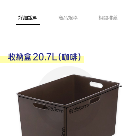
Apple Pay
詳細說明
商品規格
相關推薦
街口支付
悠遊付
Google Pay
AFTEE先享後付
相關說明
【關於「AFTEE先享後付」】
ATM付款
AFTEE先享後付是「在收到商品之後才付款」的支付方式。 讓您購物簡單
便利好安心！
１．簡單：不需註冊會員、不需綁卡、不需儲值。
運送方式
２．便利：只要手機號碼，簡訊認證，即可結帳。
３．安心：先確認商品／服務後，再付款。
全家取貨付款
每筆NT$60，滿NT$599(含以上)免運費
【「AFTEE先享後付」結帳流程】
１．於結帳方式選擇「AFTEE先享後付」後，將跳轉至「AFTEE先享後付」
付款後全家取貨
結帳頁面，進行簡訊認證並確認金額後，即可完成結帳。
２．訂單成立數日內，您將收到繳費通知簡訊。
每筆NT$60，滿NT$599(含以上)免運費
３．收到繳費通知簡訊後14天內，點擊此簡訊中的連結，可透過四大超商／
ATM／網路銀行／等多元方式進行付款，方視為交易完成。