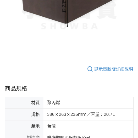
7-11取貨付款
※ 請注意：結帳手續完成當下不需立刻繳費，但若您需要取消訂單，請聯絡
每筆NT$60，滿NT$599(含以上)免運費
購買商品的店家。未經商家同意取消之訂單仍視為有效，需透過AFTEE先享
後付繳納相關費用。
付款後7-11取貨
※ 交易是否成功請以「AFTEE先享後付 」之結帳頁面顯示為準，若有關於
是否繳費成功／繳費後需取消欲退款等相關疑問，請聯繫「AFTEE先享後付
每筆NT$60，滿NT$599(含以上)免運費
客戶支援中心」
https://netprotections.freshdesk.com/support/home
宅配
【注意事項】
１．透過由恩沛科技股份有限公司提供之「AFTEE先享後付」服務完成之交
每筆NT$120，滿NT$899(含以上)免運費
易，需依本服務之必要範圍內提供個人資料，並將交易相關給付款項請求債
權轉讓予恩沛科技股份有限公司。
２．關於個人資料處理事宜，請瀏覽以下網址：
顯示電腦版詳細說明
https://aftee.tw/terms/#terms3
３．未成年的使用者請事先徵得法定代理人或監護人之同意方可使用
「AFTEE先享後付」，若未經同意申辦者引起之損失，本公司不負相關責
任。
商品規格
４．使用「AFTEE先享後付」時，將依據個別帳號之用戶狀況，依本公司即
時審查核予不同之上限額度；若仍有額度不足之情形，本公司將視審查結果
材質
聚丙烯
請求用戶進行身份認證。
５．嚴禁一人註冊多個帳號或使用他人資訊註冊。若發現惡意使用之情形，
規格
386ｘ263ｘ235ｍｍ／容量：20.7L
恩沛科技股份有限公司將有權停止該用戶之使用額度並採取法律行動。
產地
台灣
製造商
聯府塑膠股份有限公司