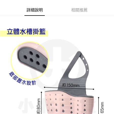
Apple Pay
詳細說明
相關推薦
街口支付
悠遊付
Google Pay
AFTEE先享後付
相關說明
【關於「AFTEE先享後付」】
ATM付款
AFTEE先享後付是「在收到商品之後才付款」的支付方式。 讓您購物簡單
便利好安心！
１．簡單：不需註冊會員、不需綁卡、不需儲值。
運送方式
２．便利：只要手機號碼，簡訊認證，即可結帳。
３．安心：先確認商品／服務後，再付款。
全家取貨付款
每筆NT$60，滿NT$599(含以上)免運費
【「AFTEE先享後付」結帳流程】
１．於結帳方式選擇「AFTEE先享後付」後，將跳轉至「AFTEE先享後付」
付款後全家取貨
結帳頁面，進行簡訊認證並確認金額後，即可完成結帳。
２．訂單成立數日內，您將收到繳費通知簡訊。
每筆NT$60，滿NT$599(含以上)免運費
３．收到繳費通知簡訊後14天內，點擊此簡訊中的連結，可透過四大超商／
ATM／網路銀行／等多元方式進行付款，方視為交易完成。
7-11取貨付款
※ 請注意：結帳手續完成當下不需立刻繳費，但若您需要取消訂單，請聯絡