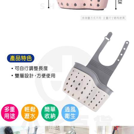
每筆NT$60，滿NT$599(含以上)免運費
購買商品的店家。未經商家同意取消之訂單仍視為有效，需透過AFTEE先享
後付繳納相關費用。
付款後7-11取貨
※ 交易是否成功請以「AFTEE先享後付 」之結帳頁面顯示為準，若有關於
是否繳費成功／繳費後需取消欲退款等相關疑問，請聯繫「AFTEE先享後付
每筆NT$60，滿NT$599(含以上)免運費
客戶支援中心」
https://netprotections.freshdesk.com/support/home
宅配
【注意事項】
１．透過由恩沛科技股份有限公司提供之「AFTEE先享後付」服務完成之交
每筆NT$120，滿NT$899(含以上)免運費
易，需依本服務之必要範圍內提供個人資料，並將交易相關給付款項請求債
權轉讓予恩沛科技股份有限公司。
２．關於個人資料處理事宜，請瀏覽以下網址：
https://aftee.tw/terms/#terms3
３．未成年的使用者請事先徵得法定代理人或監護人之同意方可使用
「AFTEE先享後付」，若未經同意申辦者引起之損失，本公司不負相關責
任。
４．使用「AFTEE先享後付」時，將依據個別帳號之用戶狀況，依本公司即
時審查核予不同之上限額度；若仍有額度不足之情形，本公司將視審查結果
請求用戶進行身份認證。
５．嚴禁一人註冊多個帳號或使用他人資訊註冊。若發現惡意使用之情形，
恩沛科技股份有限公司將有權停止該用戶之使用額度並採取法律行動。