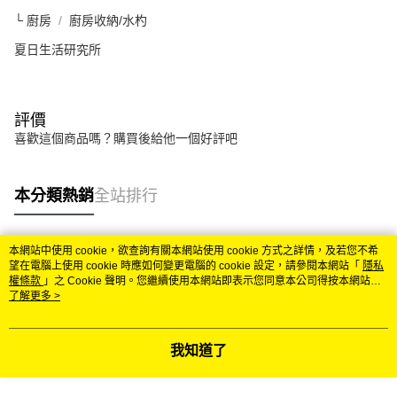
└ 廚房
廚房收納/水杓
夏日生活研究所
評價
喜歡這個商品嗎？購買後給他一個好評吧
本分類熱銷
全站排行
本網站中使用 cookie，欲查詢有關本網站使用 cookie 方式之詳情，及若您不希
熱門標籤
望在電腦上使用 cookie 時應如何變更電腦的 cookie 設定，請參閱本網站「
隱私
權條款
」之 Cookie 聲明。您繼續使用本網站即表示您同意本公司得按本網站使
用條款之 Cookie 聲明使用 cookie。
了解更多 >
我知道了