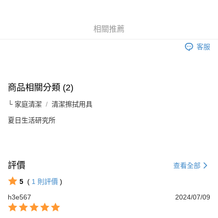
Apple Pay
相關推薦
街口支付
客服
悠遊付
Google Pay
商品相關分類 (2)
AFTEE先享後付
相關說明
└ 家庭清潔
清潔擦拭用具
【關於「AFTEE先享後付」】
ATM付款
AFTEE先享後付是「在收到商品之後才付款」的支付方式。 讓您購物簡單
夏日生活研究所
便利好安心！
１．簡單：不需註冊會員、不需綁卡、不需儲值。
運送方式
２．便利：只要手機號碼，簡訊認證，即可結帳。
３．安心：先確認商品／服務後，再付款。
全家取貨付款
評價
查看全部
每筆NT$60，滿NT$599(含以上)免運費
【「AFTEE先享後付」結帳流程】
１．於結帳方式選擇「AFTEE先享後付」後，將跳轉至「AFTEE先享後付」
5
(
1
則評價
)
付款後全家取貨
結帳頁面，進行簡訊認證並確認金額後，即可完成結帳。
h3e567
2024/07/09
２．訂單成立數日內，您將收到繳費通知簡訊。
每筆NT$60，滿NT$599(含以上)免運費
３．收到繳費通知簡訊後14天內，點擊此簡訊中的連結，可透過四大超商／
ATM／網路銀行／等多元方式進行付款，方視為交易完成。