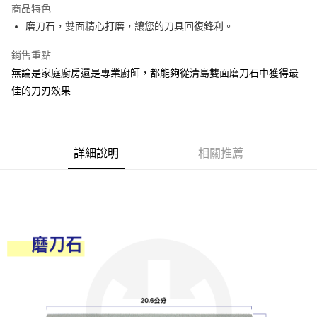
商品特色
Apple Pay
磨刀石，雙面精心打磨，讓您的刀具回復鋒利。
街口支付
銷售重點
無論是家庭廚房還是專業廚師，都能夠從清島雙面磨刀石中獲得最
悠遊付
佳的刀刃效果
Google Pay
AFTEE先享後付
相關說明
詳細說明
相關推薦
【關於「AFTEE先享後付」】
ATM付款
AFTEE先享後付是「在收到商品之後才付款」的支付方式。 讓您購物簡單
便利好安心！
１．簡單：不需註冊會員、不需綁卡、不需儲值。
運送方式
２．便利：只要手機號碼，簡訊認證，即可結帳。
３．安心：先確認商品／服務後，再付款。
全家取貨付款
每筆NT$60，滿NT$599(含以上)免運費
【「AFTEE先享後付」結帳流程】
１．於結帳方式選擇「AFTEE先享後付」後，將跳轉至「AFTEE先享後付」
付款後全家取貨
結帳頁面，進行簡訊認證並確認金額後，即可完成結帳。
２．訂單成立數日內，您將收到繳費通知簡訊。
每筆NT$60，滿NT$599(含以上)免運費
３．收到繳費通知簡訊後14天內，點擊此簡訊中的連結，可透過四大超商／
ATM／網路銀行／等多元方式進行付款，方視為交易完成。