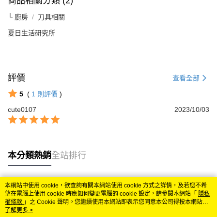
商品相關分類 (2)
└ 廚房
刀具相關
夏日生活研究所
評價
查看全部
5
(
1
則評價
)
cute0107
2023/10/03
本分類熱銷
全站排行
本網站中使用 cookie，欲查詢有關本網站使用 cookie 方式之詳情，及若您不希
熱門標籤
望在電腦上使用 cookie 時應如何變更電腦的 cookie 設定，請參閱本網站「
隱私
權條款
」之 Cookie 聲明。您繼續使用本網站即表示您同意本公司得按本網站使
用條款之 Cookie 聲明使用 cookie。
了解更多 >