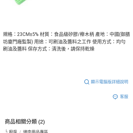
每筆NT$60，滿NT$599(含以上)免運費
購買商品的店家。未經商家同意取消之訂單仍視為有效，需透過AFTEE先享
後付繳納相關費用。
付款後7-11取貨
※ 交易是否成功請以「AFTEE先享後付 」之結帳頁面顯示為準，若有關於
是否繳費成功／繳費後需取消欲退款等相關疑問，請聯繫「AFTEE先享後付
每筆NT$60，滿NT$599(含以上)免運費
客戶支援中心」
https://netprotections.freshdesk.com/support/home
宅配
規格：23CM±5% 材質：食品級矽膠/櫸木柄 產地：中國(御膳
【注意事項】
１．透過由恩沛科技股份有限公司提供之「AFTEE先享後付」服務完成之交
坊廈門廠監製) 用途：可刷油及醬料之工作 使用方式：均勻
每筆NT$120，滿NT$899(含以上)免運費
易，需依本服務之必要範圍內提供個人資料，並將交易相關給付款項請求債
刷油及醬料 保存方式：清洗後，請保持乾燥
權轉讓予恩沛科技股份有限公司。
２．關於個人資料處理事宜，請瀏覽以下網址：
https://aftee.tw/terms/#terms3
３．未成年的使用者請事先徵得法定代理人或監護人之同意方可使用
「AFTEE先享後付」，若未經同意申辦者引起之損失，本公司不負相關責
任。
顯示電腦版詳細說明
４．使用「AFTEE先享後付」時，將依據個別帳號之用戶狀況，依本公司即
時審查核予不同之上限額度；若仍有額度不足之情形，本公司將視審查結果
請求用戶進行身份認證。
客服
５．嚴禁一人註冊多個帳號或使用他人資訊註冊。若發現惡意使用之情形，
恩沛科技股份有限公司將有權停止該用戶之使用額度並採取法律行動。
商品相關分類 (2)
└ 廚房
烤肉用品專區