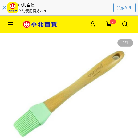
小北百貨
開啟APP
立刻使用官方APP
0
1
/
1