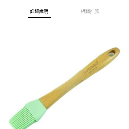
Apple Pay
詳細說明
相關推薦
街口支付
悠遊付
Google Pay
AFTEE先享後付
相關說明
【關於「AFTEE先享後付」】
ATM付款
AFTEE先享後付是「在收到商品之後才付款」的支付方式。 讓您購物簡單
便利好安心！
１．簡單：不需註冊會員、不需綁卡、不需儲值。
運送方式
２．便利：只要手機號碼，簡訊認證，即可結帳。
３．安心：先確認商品／服務後，再付款。
全家取貨付款
每筆NT$60，滿NT$599(含以上)免運費
【「AFTEE先享後付」結帳流程】
１．於結帳方式選擇「AFTEE先享後付」後，將跳轉至「AFTEE先享後付」
付款後全家取貨
結帳頁面，進行簡訊認證並確認金額後，即可完成結帳。
２．訂單成立數日內，您將收到繳費通知簡訊。
每筆NT$60，滿NT$599(含以上)免運費
３．收到繳費通知簡訊後14天內，點擊此簡訊中的連結，可透過四大超商／
ATM／網路銀行／等多元方式進行付款，方視為交易完成。
7-11取貨付款
※ 請注意：結帳手續完成當下不需立刻繳費，但若您需要取消訂單，請聯絡