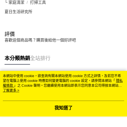
└ 家庭清潔
打掃工具
夏日生活研究所
評價
喜歡這個商品嗎？購買後給他一個好評吧
本分類熱銷
全站排行
本網站中使用 cookie，欲查詢有關本網站使用 cookie 方式之詳情，及若您不希
熱門標籤
望在電腦上使用 cookie 時應如何變更電腦的 cookie 設定，請參閱本網站「
隱私
權條款
」之 Cookie 聲明。您繼續使用本網站即表示您同意本公司得按本網站使
用條款之 Cookie 聲明使用 cookie。
了解更多 >
我知道了