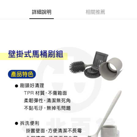
Apple Pay
詳細說明
相關推薦
街口支付
悠遊付
Google Pay
AFTEE先享後付
相關說明
【關於「AFTEE先享後付」】
ATM付款
AFTEE先享後付是「在收到商品之後才付款」的支付方式。 讓您購物簡單
便利好安心！
１．簡單：不需註冊會員、不需綁卡、不需儲值。
運送方式
２．便利：只要手機號碼，簡訊認證，即可結帳。
３．安心：先確認商品／服務後，再付款。
全家取貨付款
每筆NT$60，滿NT$599(含以上)免運費
【「AFTEE先享後付」結帳流程】
１．於結帳方式選擇「AFTEE先享後付」後，將跳轉至「AFTEE先享後付」
付款後全家取貨
結帳頁面，進行簡訊認證並確認金額後，即可完成結帳。
２．訂單成立數日內，您將收到繳費通知簡訊。
每筆NT$60，滿NT$599(含以上)免運費
３．收到繳費通知簡訊後14天內，點擊此簡訊中的連結，可透過四大超商／
ATM／網路銀行／等多元方式進行付款，方視為交易完成。
7-11取貨付款
※ 請注意：結帳手續完成當下不需立刻繳費，但若您需要取消訂單，請聯絡