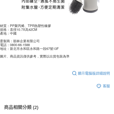
每筆NT$60，滿NT$599(含以上)免運費
購買商品的店家。未經商家同意取消之訂單仍視為有效，需透過AFTEE先享
後付繳納相關費用。
付款後7-11取貨
※ 交易是否成功請以「AFTEE先享後付 」之結帳頁面顯示為準，若有關於
是否繳費成功／繳費後需取消欲退款等相關疑問，請聯繫「AFTEE先享後付
每筆NT$60，滿NT$599(含以上)免運費
客戶支援中心」
https://netprotections.freshdesk.com/support/home
材質：PP聚丙烯、TPR熱塑性橡膠
宅配
規格：直徑10.7X高42CM
【注意事項】
產地：中國
１．透過由恩沛科技股份有限公司提供之「AFTEE先享後付」服務完成之交
每筆NT$120，滿NT$899(含以上)免運費
易，需依本服務之必要範圍內提供個人資料，並將交易相關給付款項請求債
委製商：順林企業有限公司
電話：0800-66-1588
權轉讓予恩沛科技股份有限公司。
地址：新北市永和區永和路一段67號13F
２．關於個人資料處理事宜，請瀏覽以下網址：
https://aftee.tw/terms/#terms3
圖片、商品資訊僅供參考，實際以出貨包裝為準
３．未成年的使用者請事先徵得法定代理人或監護人之同意方可使用
「AFTEE先享後付」，若未經同意申辦者引起之損失，本公司不負相關責
任。
４．使用「AFTEE先享後付」時，將依據個別帳號之用戶狀況，依本公司即
顯示電腦版詳細說明
時審查核予不同之上限額度；若仍有額度不足之情形，本公司將視審查結果
請求用戶進行身份認證。
５．嚴禁一人註冊多個帳號或使用他人資訊註冊。若發現惡意使用之情形，
客服
恩沛科技股份有限公司將有權停止該用戶之使用額度並採取法律行動。
商品相關分類 (2)