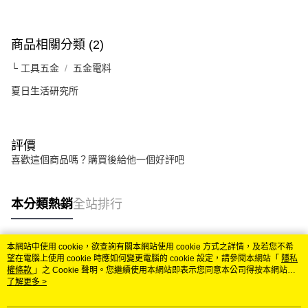
商品相關分類 (2)
└ 工具五金
五金電料
夏日生活研究所
評價
喜歡這個商品嗎？購買後給他一個好評吧
本分類熱銷
全站排行
本網站中使用 cookie，欲查詢有關本網站使用 cookie 方式之詳情，及若您不希
熱門標籤
望在電腦上使用 cookie 時應如何變更電腦的 cookie 設定，請參閱本網站「
隱私
權條款
」之 Cookie 聲明。您繼續使用本網站即表示您同意本公司得按本網站使
用條款之 Cookie 聲明使用 cookie。
了解更多 >