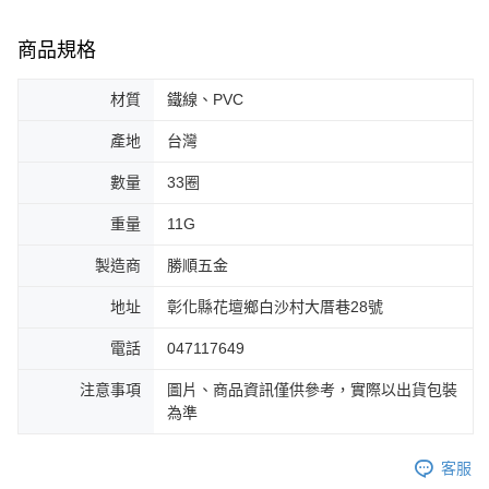
商品規格
材質
鐵線、PVC
產地
台灣
數量
33圈
重量
11G
製造商
勝順五金
地址
彰化縣花壇鄉白沙村大厝巷28號
電話
047117649
注意事項
圖片、商品資訊僅供參考，實際以出貨包裝
為準
客服