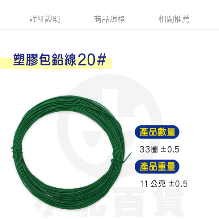
Apple Pay
詳細說明
商品規格
相關推薦
街口支付
悠遊付
Google Pay
AFTEE先享後付
相關說明
【關於「AFTEE先享後付」】
ATM付款
AFTEE先享後付是「在收到商品之後才付款」的支付方式。 讓您購物簡單
便利好安心！
１．簡單：不需註冊會員、不需綁卡、不需儲值。
運送方式
２．便利：只要手機號碼，簡訊認證，即可結帳。
３．安心：先確認商品／服務後，再付款。
全家取貨付款
每筆NT$60，滿NT$599(含以上)免運費
【「AFTEE先享後付」結帳流程】
１．於結帳方式選擇「AFTEE先享後付」後，將跳轉至「AFTEE先享後付」
付款後全家取貨
結帳頁面，進行簡訊認證並確認金額後，即可完成結帳。
２．訂單成立數日內，您將收到繳費通知簡訊。
每筆NT$60，滿NT$599(含以上)免運費
３．收到繳費通知簡訊後14天內，點擊此簡訊中的連結，可透過四大超商／
ATM／網路銀行／等多元方式進行付款，方視為交易完成。
7-11取貨付款
※ 請注意：結帳手續完成當下不需立刻繳費，但若您需要取消訂單，請聯絡