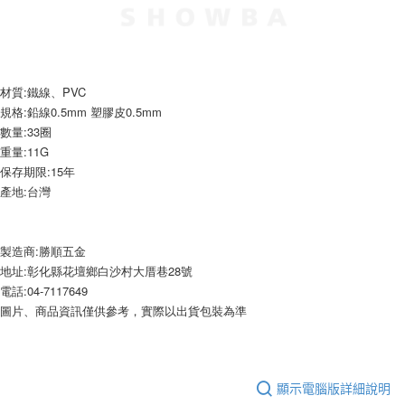
每筆NT$60，滿NT$599(含以上)免運費
購買商品的店家。未經商家同意取消之訂單仍視為有效，需透過AFTEE先享
後付繳納相關費用。
付款後7-11取貨
※ 交易是否成功請以「AFTEE先享後付 」之結帳頁面顯示為準，若有關於
是否繳費成功／繳費後需取消欲退款等相關疑問，請聯繫「AFTEE先享後付
每筆NT$60，滿NT$599(含以上)免運費
客戶支援中心」
https://netprotections.freshdesk.com/support/home
材質:鐵線、PVC
宅配
【注意事項】
規格:鉛線0.5mm 塑膠皮0.5mm
１．透過由恩沛科技股份有限公司提供之「AFTEE先享後付」服務完成之交
每筆NT$120，滿NT$899(含以上)免運費
數量:33圈
易，需依本服務之必要範圍內提供個人資料，並將交易相關給付款項請求債
重量:11G
權轉讓予恩沛科技股份有限公司。
保存期限:15年
２．關於個人資料處理事宜，請瀏覽以下網址：
產地:台灣
https://aftee.tw/terms/#terms3
３．未成年的使用者請事先徵得法定代理人或監護人之同意方可使用
「AFTEE先享後付」，若未經同意申辦者引起之損失，本公司不負相關責
任。
製造商:勝順五金
４．使用「AFTEE先享後付」時，將依據個別帳號之用戶狀況，依本公司即
地址:彰化縣花壇鄉白沙村大厝巷28號
時審查核予不同之上限額度；若仍有額度不足之情形，本公司將視審查結果
請求用戶進行身份認證。
電話:04-7117649
５．嚴禁一人註冊多個帳號或使用他人資訊註冊。若發現惡意使用之情形，
圖片、商品資訊僅供參考，實際以出貨包裝為準
恩沛科技股份有限公司將有權停止該用戶之使用額度並採取法律行動。
顯示電腦版詳細說明