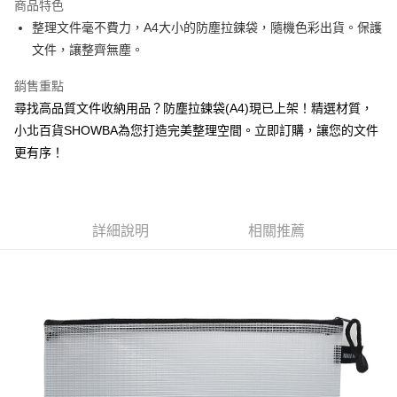
商品特色
Apple Pay
整理文件毫不費力，A4大小的防塵拉鍊袋，隨機色彩出貨。保護
文件，讓整齊無塵。
街口支付
銷售重點
悠遊付
尋找高品質文件收納用品？防塵拉鍊袋(A4)現已上架！精選材質，
Google Pay
小北百貨SHOWBA為您打造完美整理空間。立即訂購，讓您的文件
更有序！
AFTEE先享後付
相關說明
【關於「AFTEE先享後付」】
ATM付款
AFTEE先享後付是「在收到商品之後才付款」的支付方式。 讓您購物簡單
便利好安心！
詳細說明
相關推薦
１．簡單：不需註冊會員、不需綁卡、不需儲值。
運送方式
２．便利：只要手機號碼，簡訊認證，即可結帳。
３．安心：先確認商品／服務後，再付款。
全家取貨付款
每筆NT$60，滿NT$599(含以上)免運費
【「AFTEE先享後付」結帳流程】
１．於結帳方式選擇「AFTEE先享後付」後，將跳轉至「AFTEE先享後付」
付款後全家取貨
結帳頁面，進行簡訊認證並確認金額後，即可完成結帳。
２．訂單成立數日內，您將收到繳費通知簡訊。
每筆NT$60，滿NT$599(含以上)免運費
３．收到繳費通知簡訊後14天內，點擊此簡訊中的連結，可透過四大超商／
ATM／網路銀行／等多元方式進行付款，方視為交易完成。
7-11取貨付款