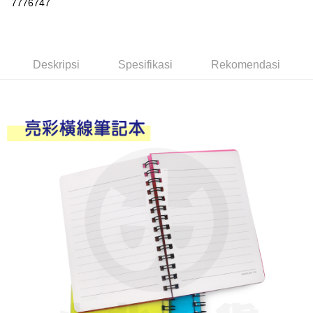
7776747
LINE Pay
Apple Pay
Deskripsi
Spesifikasi
Rekomendasi
JKOPAY
Easy Wallet
Google Pay
AFTEE
Deskripsi
Pertama, Mengenai Perkhidmatan AFTEE Beli Sekarang Bayar Kemudian
Pemindahan ATM
1. Dengan memilih AFTEE sebagai kaedah pembayaran, mesej
pengesahan AFTEE akan muncul.
2. Anda boleh meneruskan pembayaran selepas pengesahan SMS.
Pilihan Penghantaran
3. Tiada bayaran diperlukan apabila pesanan disahkan. Produk akan
dihantar ke alamat yang ditetapkan.
全家取貨付款
4. Setelah pesanan disahkan, anda akan menerima SMS pembayaran
NT$60/pesanan | Penghantaran percuma untuk pesanan
manakala ahli aplikasi akan menerima pemberitahuan tolak aplikasi
NT$599 atau lebih
AFTEE.
5. Tiada bayaran diperlukan apabila anda menerima produk. Sila buat
pembayaran di empat kedai serbaneka utama, ATM atau perbankan
付款後全家取貨