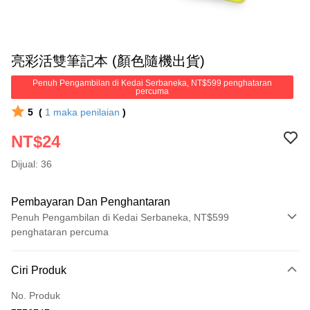
亮彩活雙筆記本 (顏色隨機出貨)
Penuh Pengambilan di Kedai Serbaneka, NT$599 penghataran
percuma
5
(
1
maka penilaian
)
NT$24
Dijual: 36
Pembayaran Dan Penghantaran
Penuh Pengambilan di Kedai Serbaneka, NT$599
penghataran percuma
Kaedah Pembayaran
Ciri Produk
Kad Kredit (Bayaran Penuh)
No. Produk
Pengambilan di Kedai Serbaneka