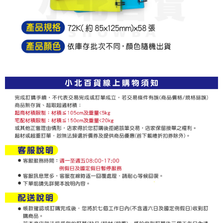
dalam talian dengan SMS pembayaran atau pemberitahuan tolak aplikasi
NT$60/pesanan | Penghantaran percuma untuk pesanan
AFTEE.
NT$599 atau lebih
Sila ambil perhatian bahawa tempoh pembayaran adalah 14 hari. Walau
7-11取貨付款
bagaimanapun, bagi mereka yang telah memuat turun Aplikasi AFTEE
dan mendaftar sebagai ahli AFTEE boleh menikmati tempoh pembayaran
NT$60/pesanan | Penghantaran percuma untuk pesanan
sehingga 45 hari.
NT$599 atau lebih
Tempoh pembayaran dikira dari masa kedai meminta pembayaran anda,
付款後7-11取貨
ditambah dengan bilangan hari yang boleh dilanjutkan oleh AFTEE. Anda
boleh melanjutkan tempoh pembayaran anda sebelum anda menerima
NT$60/pesanan | Penghantaran percuma untuk pesanan
pesanan. Walau bagaimanapun, tiada jaminan bahawa anda boleh
NT$599 atau lebih
menerima pesanan anda semasa tempoh pembayaran (cth.: produk
prapesanan atau produk yang mungkin mengambil masa yang lebih
宅配
lama untuk dihantar). Oleh itu, anda dikehendaki membuat pembayaran
kepada AFTEE dalam tempoh sama ada anda menerima pesanan.
NT$120/pesanan | Penghantaran percuma untuk pesanan
NT$899 atau lebih
Kedua, Sekatan Pembayaran
1. Jumlah yang diperakui untuk pengguna kali pertama boleh sehingga
NT$10,000. Amaun diperakui sebenar yang diluluskan akan berdasarkan
keputusan pensijilan dan semakan oleh AFTEE.
2. Amaun perbelanjaan minimum mestilah lebih besar daripada NT$20.
3. Pada masa ini hanya tersedia untuk ahli Taiwan.
Ketiga, Syarat Perkhidmatan