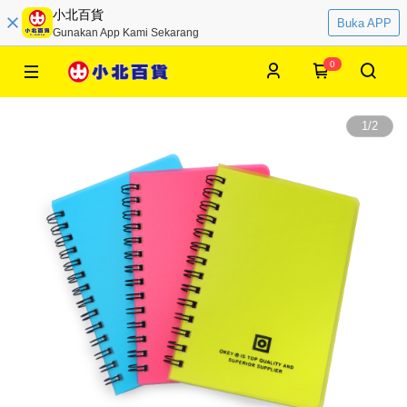
小北百貨
Buka APP
Gunakan App Kami Sekarang
0
1
/
2