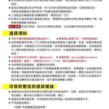
Perkhidmatan AFTEE Beli Sekarang Bayar Kemudian disediakan oleh NP
Taiwan, Inc. dan AFTEE akan membuat bil kepada pengguna. AFTEE
akan menggunakan data peribadi yang dikumpul (termasuk nama
pembeli, no. telefon, nama penerima, no. telefon, alamat penerima) untuk
penggunaan perkhidmatan. Sila rujuk kepada "Penyata Pengumpulan
Data Peribadi, Pemprosesan, Penggunaan"
(https://aftee.tw/privacypolicy/
) untuk maklumat lanjut.
Jumlah yang diperakui untuk pengguna kali pertama yang lulus
kelulusan boleh sehingga NT$10,000. Jika pengguna tidak membuat
pembayaran dalam tempoh tersebut, yuran pembayaran lewat sebanyak
20% setahun akan dikenakan. Pengguna bawah umur dikehendaki
mendapatkan kebenaran daripada ibu bapa atau penjaga yang sah
untuk menggunakan AFTEE.
Sila hubungi NP Taiwan Inc. di
cs_tw@netprotections.co.jp
jika anda
mempunyai sebarang kebimbangan mengenai pemprosesan dan
penggunaan pada data peribadi. Jika anda tidak bersetuju dengan data
peribadi yang disenaraikan seperti di atas akan dikumpul dan digunakan
oleh AFTEE, sila jangan gunakan perkhidmatan ini.