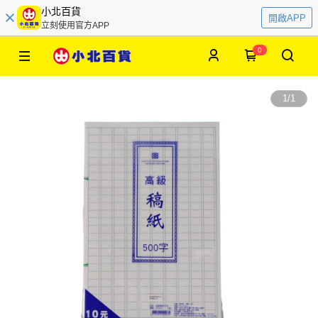
小北百貨
開啟APP
立刻使用官方APP
0
1
/
1