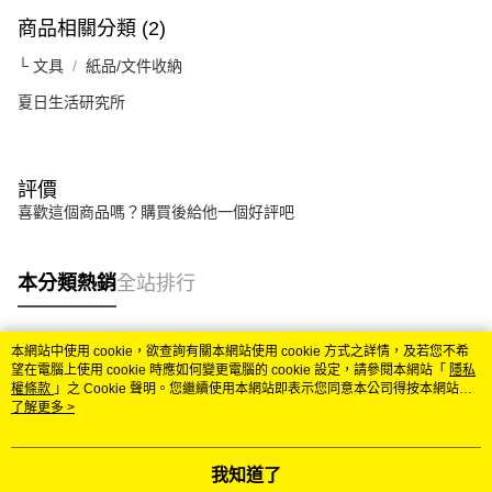
商品相關分類 (2)
└ 文具
紙品/文件收納
夏日生活研究所
評價
喜歡這個商品嗎？購買後給他一個好評吧
本分類熱銷
全站排行
本網站中使用 cookie，欲查詢有關本網站使用 cookie 方式之詳情，及若您不希
熱門標籤
望在電腦上使用 cookie 時應如何變更電腦的 cookie 設定，請參閱本網站「
隱私
權條款
」之 Cookie 聲明。您繼續使用本網站即表示您同意本公司得按本網站使
用條款之 Cookie 聲明使用 cookie。
了解更多 >
我知道了