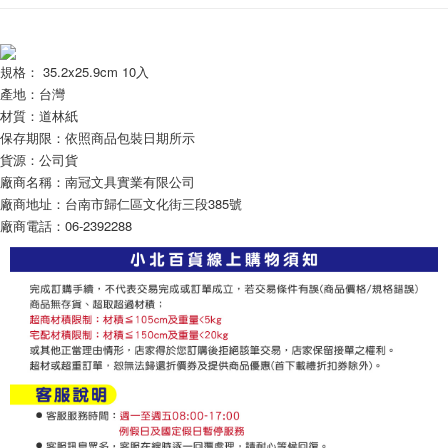
※ 請注意：結帳手續完成當下不需立刻繳費，但若您需要取消訂單，請聯絡
每筆NT$60，滿NT$599(含以上)免運費
購買商品的店家。未經商家同意取消之訂單仍視為有效，需透過AFTEE先享
後付繳納相關費用。
付款後7-11取貨
※ 交易是否成功請以「AFTEE先享後付 」之結帳頁面顯示為準，若有關於
規格： 35.2x25.9cm 10入
是否繳費成功／繳費後需取消欲退款等相關疑問，請聯繫「AFTEE先享後付
每筆NT$60，滿NT$599(含以上)免運費
產地：台灣
客戶支援中心」
https://netprotections.freshdesk.com/support/home
材質：道林紙
宅配
【注意事項】
保存期限：依照商品包裝日期所示
１．透過由恩沛科技股份有限公司提供之「AFTEE先享後付」服務完成之交
每筆NT$120，滿NT$899(含以上)免運費
貨源：公司貨
易，需依本服務之必要範圍內提供個人資料，並將交易相關給付款項請求債
廠商名稱：南冠文具實業有限公司
權轉讓予恩沛科技股份有限公司。
廠商地址：台南市歸仁區文化街三段385號
２．關於個人資料處理事宜，請瀏覽以下網址：
廠商電話：06-2392288
https://aftee.tw/terms/#terms3
３．未成年的使用者請事先徵得法定代理人或監護人之同意方可使用
「AFTEE先享後付」，若未經同意申辦者引起之損失，本公司不負相關責
任。
４．使用「AFTEE先享後付」時，將依據個別帳號之用戶狀況，依本公司即
時審查核予不同之上限額度；若仍有額度不足之情形，本公司將視審查結果
請求用戶進行身份認證。
５．嚴禁一人註冊多個帳號或使用他人資訊註冊。若發現惡意使用之情形，
恩沛科技股份有限公司將有權停止該用戶之使用額度並採取法律行動。