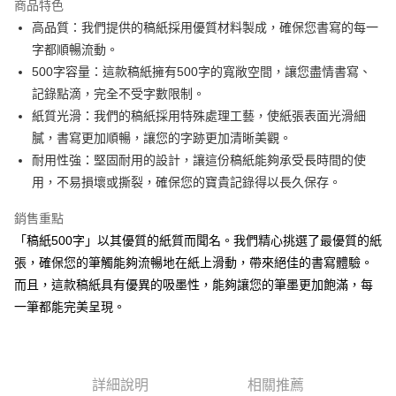
商品特色
Apple Pay
高品質：我們提供的稿紙採用優質材料製成，確保您書寫的每一
字都順暢流動。
街口支付
500字容量：這款稿紙擁有500字的寬敞空間，讓您盡情書寫、
悠遊付
記錄點滴，完全不受字數限制。
紙質光滑：我們的稿紙採用特殊處理工藝，使紙張表面光滑細
Google Pay
膩，書寫更加順暢，讓您的字跡更加清晰美觀。
AFTEE先享後付
耐用性強：堅固耐用的設計，讓這份稿紙能夠承受長時間的使
相關說明
用，不易損壞或撕裂，確保您的寶貴記錄得以長久保存。
【關於「AFTEE先享後付」】
ATM付款
AFTEE先享後付是「在收到商品之後才付款」的支付方式。 讓您購物簡單
銷售重點
便利好安心！
「稿紙500字」以其優質的紙質而聞名。我們精心挑選了最優質的紙
１．簡單：不需註冊會員、不需綁卡、不需儲值。
運送方式
２．便利：只要手機號碼，簡訊認證，即可結帳。
張，確保您的筆觸能夠流暢地在紙上滑動，帶來絕佳的書寫體驗。
３．安心：先確認商品／服務後，再付款。
全家取貨付款
而且，這款稿紙具有優異的吸墨性，能夠讓您的筆墨更加飽滿，每
每筆NT$60，滿NT$599(含以上)免運費
一筆都能完美呈現。
【「AFTEE先享後付」結帳流程】
１．於結帳方式選擇「AFTEE先享後付」後，將跳轉至「AFTEE先享後付」
付款後全家取貨
結帳頁面，進行簡訊認證並確認金額後，即可完成結帳。
２．訂單成立數日內，您將收到繳費通知簡訊。
每筆NT$60，滿NT$599(含以上)免運費
３．收到繳費通知簡訊後14天內，點擊此簡訊中的連結，可透過四大超商／
詳細說明
相關推薦
ATM／網路銀行／等多元方式進行付款，方視為交易完成。
7-11取貨付款