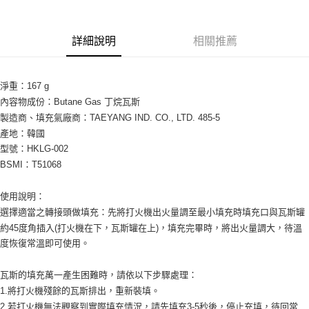
Apple Pay
詳細說明
相關推薦
街口支付
悠遊付
淨重：167 g

Google Pay
內容物成份：Butane Gas 丁烷瓦斯

製造商、填充氣廠商：TAEYANG IND. CO., LTD. 485-5

AFTEE先享後付
產地：韓國

相關說明
型號：HKLG-002

【關於「AFTEE先享後付」】
BSMI：T51068

ATM付款
AFTEE先享後付是「在收到商品之後才付款」的支付方式。 讓您購物簡單
便利好安心！
１．簡單：不需註冊會員、不需綁卡、不需儲值。
使用說明：

運送方式
２．便利：只要手機號碼，簡訊認證，即可結帳。
選擇適當之轉接頭做填充：先將打火機出火量調至最小填充時填充口與瓦斯罐
３．安心：先確認商品／服務後，再付款。
全家取貨付款
約45度角插入(打火機在下，瓦斯罐在上)，填充完畢時，將出火量調大，待溫
每筆NT$60，滿NT$599(含以上)免運費
度恢復常溫即可使用。

【「AFTEE先享後付」結帳流程】
１．於結帳方式選擇「AFTEE先享後付」後，將跳轉至「AFTEE先享後付」
付款後全家取貨
結帳頁面，進行簡訊認證並確認金額後，即可完成結帳。
瓦斯的填充萬一產生困難時，請依以下步驟處理：

２．訂單成立數日內，您將收到繳費通知簡訊。
每筆NT$60，滿NT$599(含以上)免運費
1.將打火機殘餘的瓦斯排出，重新裝填。

３．收到繳費通知簡訊後14天內，點擊此簡訊中的連結，可透過四大超商／
ATM／網路銀行／等多元方式進行付款，方視為交易完成。
2.若打火機無法觀察到實際填充情況，請先填充3-5秒後，停止充填，待回常