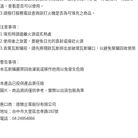
7-11取貨付款
※ 請注意：結帳手續完成當下不需立刻繳費，但若您需要取消訂單，請聯絡
溫，查看是否可以使用。

每筆NT$60，滿NT$599(含以上)免運費
購買商品的店家。未經商家同意取消之訂單仍視為有效，需透過AFTEE先享
3.請撥打服務電話查詢該打火機是否為可填充之商品。

後付繳納相關費用。
付款後7-11取貨
※ 交易是否成功請以「AFTEE先享後付 」之結帳頁面顯示為準，若有關於
是否繳費成功／繳費後需取消欲退款等相關疑問，請聯繫「AFTEE先享後付
注意事項：

每筆NT$60，滿NT$599(含以上)免運費
客戶支援中心」
https://netprotections.freshdesk.com/support/home
1.填充時請遠離火源或炙熱處

宅配
2.使用後之放置，要避免日光的直射或接近火源

【注意事項】
3.丟棄瓦斯罐前，請先將殘餘瓦斯排出並破壞瓦斯罐口，以避免棄罐回收使用

１．透過由恩沛科技股份有限公司提供之「AFTEE先享後付」服務完成之交
每筆NT$120，滿NT$899(含以上)免運費
易，需依本服務之必要範圍內提供個人資料，並將交易相關給付款項請求債
權轉讓予恩沛科技股份有限公司。
警告事項：

２．關於個人資料處理事宜，請瀏覽以下網址：
本瓦斯罐嚴禁回收灌氣或移作他用以免發生危險

https://aftee.tw/terms/#terms3
３．未成年的使用者請事先徵得法定代理人或監護人之同意方可使用
「AFTEE先享後付」，若未經同意申辦者引起之損失，本公司不負相關責
本產品已投保產品責任險

任。
圖片、商品資訊僅供參考，實際以出貨包裝為準

４．使用「AFTEE先享後付」時，將依據個別帳號之用戶狀況，依本公司即
時審查核予不同之上限額度；若仍有額度不足之情形，本公司將視審查結果
請求用戶進行身份認證。
進口商：達雅企業股份有限公司

５．嚴禁一人註冊多個帳號或使用他人資訊註冊。若發現惡意使用之情形，
地址：台中市大里區忠孝路182號

恩沛科技股份有限公司將有權停止該用戶之使用額度並採取法律行動。
電話：04-24954866