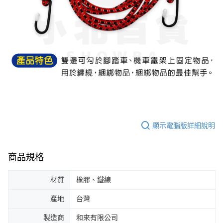
ATM／網路銀行／等多元方式進行付款，方視為交易完成。
7-11取貨付款
※ 請注意：結帳手續完成當下不需立刻繳費，但若您需要取消訂單，請聯絡
每筆NT$60，滿NT$599(含以上)免運費
購買商品的店家。未經商家同意取消之訂單仍視為有效，需透過AFTEE先享
後付繳納相關費用。
付款後7-11取貨
※ 交易是否成功請以「AFTEE先享後付 」之結帳頁面顯示為準，若有關於
是否繳費成功／繳費後需取消欲退款等相關疑問，請聯繫「AFTEE先享後付
每筆NT$60，滿NT$599(含以上)免運費
客戶支援中心」
https://netprotections.freshdesk.com/support/home
宅配
【注意事項】
１．透過由恩沛科技股份有限公司提供之「AFTEE先享後付」服務完成之交
每筆NT$120，滿NT$899(含以上)免運費
易，需依本服務之必要範圍內提供個人資料，並將交易相關給付款項請求債
權轉讓予恩沛科技股份有限公司。
２．關於個人資料處理事宜，請瀏覽以下網址：
https://aftee.tw/terms/#terms3
顯示電腦版詳細說明
３．未成年的使用者請事先徵得法定代理人或監護人之同意方可使用
「AFTEE先享後付」，若未經同意申辦者引起之損失，本公司不負相關責
任。
４．使用「AFTEE先享後付」時，將依據個別帳號之用戶狀況，依本公司即
商品規格
時審查核予不同之上限額度；若仍有額度不足之情形，本公司將視審查結果
請求用戶進行身份認證。
材質
橡膠、鐵線
５．嚴禁一人註冊多個帳號或使用他人資訊註冊。若發現惡意使用之情形，
恩沛科技股份有限公司將有權停止該用戶之使用額度並採取法律行動。
產地
台灣
製造商
和來有限公司