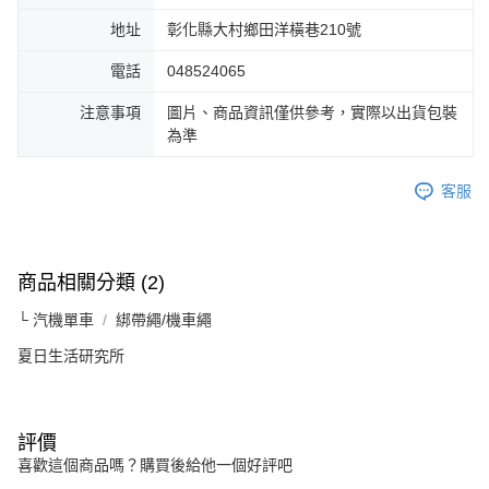
地址
彰化縣大村鄉田洋橫巷210號
電話
048524065
注意事項
圖片、商品資訊僅供參考，實際以出貨包裝
為準
客服
商品相關分類 (2)
└ 汽機單車
綁帶繩/機車繩
夏日生活研究所
評價
喜歡這個商品嗎？購買後給他一個好評吧