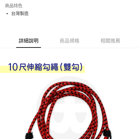
LINE Pay
商品特色
Apple Pay
台灣製造
街口支付
悠遊付
詳細說明
商品規格
相關推薦
Google Pay
AFTEE先享後付
相關說明
【關於「AFTEE先享後付」】
ATM付款
AFTEE先享後付是「在收到商品之後才付款」的支付方式。 讓您購物簡單
便利好安心！
１．簡單：不需註冊會員、不需綁卡、不需儲值。
運送方式
２．便利：只要手機號碼，簡訊認證，即可結帳。
３．安心：先確認商品／服務後，再付款。
全家取貨付款
每筆NT$60，滿NT$599(含以上)免運費
【「AFTEE先享後付」結帳流程】
１．於結帳方式選擇「AFTEE先享後付」後，將跳轉至「AFTEE先享後付」
付款後全家取貨
結帳頁面，進行簡訊認證並確認金額後，即可完成結帳。
２．訂單成立數日內，您將收到繳費通知簡訊。
每筆NT$60，滿NT$599(含以上)免運費
３．收到繳費通知簡訊後14天內，點擊此簡訊中的連結，可透過四大超商／