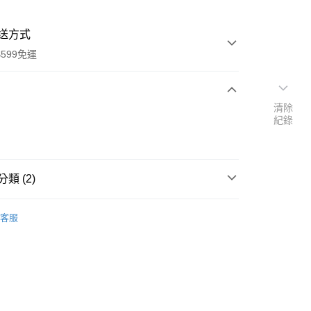
送方式
599免運
清除
次付款
紀錄
付款
類 (2)
金
手工具
客服
研究所
y
享後付