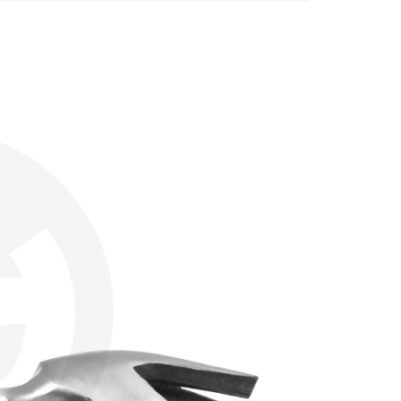
FTEE先享後付」】
先享後付是「在收到商品之後才付款」的支付方式。 讓您購物簡單
心！
：不需註冊會員、不需綁卡、不需儲值。
：只要手機號碼，簡訊認證，即可結帳。
：先確認商品／服務後，再付款。
付款
EE先享後付」結帳流程】
0，滿NT$599(含以上)免運費
方式選擇「AFTEE先享後付」後，將跳轉至「AFTEE先享後
頁面，進行簡訊認證並確認金額後，即可完成結帳。
家取貨
成立數日內，您將收到繳費通知簡訊。
費通知簡訊後14天內，點擊此簡訊中的連結，可透過四大超商
0，滿NT$599(含以上)免運費
網路銀行／等多元方式進行付款，方視為交易完成。
：結帳手續完成當下不需立刻繳費，但若您需要取消訂單，請聯
付款
的店家。未經商家同意取消之訂單仍視為有效，需透過AFTEE
繳納相關費用。
0，滿NT$599(含以上)免運費
否成功請以「AFTEE先享後付 」之結帳頁面顯示為準，若有關於
功／繳費後需取消欲退款等相關疑問，請聯繫「AFTEE先享後
1取貨
援中心」
https://netprotections.freshdesk.com/support/home
0，滿NT$599(含以上)免運費
項】
恩沛科技股份有限公司提供之「AFTEE先享後付」服務完成之
依本服務之必要範圍內提供個人資料，並將交易相關給付款項請
20，滿NT$899(含以上)免運費
讓予恩沛科技股份有限公司。