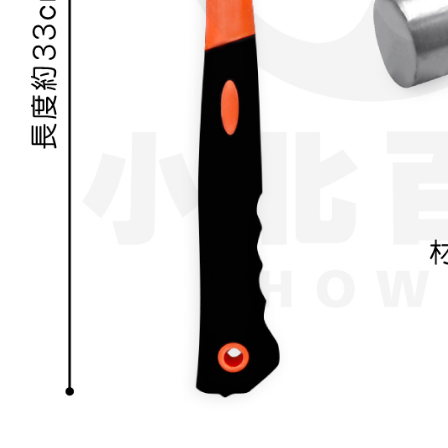
２．關於
https://aft
３．未成
「AFTE
任。
４．使用「
即時審查
結果請求
５．嚴禁
形，恩沛
動。