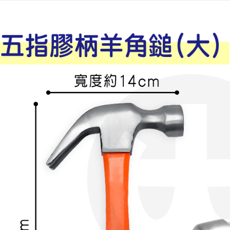
相關說明
【關於「A
ATM付款
AFTEE
便利好安
１．簡單
２．便利
運送方式
３．安心
全家取貨
【「AFT
每筆NT$6
１．於結帳
付」結帳
付款後全
２．訂單
３．收到繳
每筆NT$6
／ATM／
※ 請注意
7-11取貨
絡購買商品
先享後付
每筆NT$6
※ 交易是
是否繳費成
付款後7-1
付客戶支
每筆NT$6
【注意事
宅配
１．透過由
交易，需
每筆NT$1
求債權轉