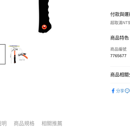
付款與運
超取滿NT$
付款方式
商品特色
信用卡一
商品編號
7765677
超商取貨
LINE Pay
商品相關分
Apple Pay
└ 工具五
分享
街口支付
夏日生活
悠遊付
Google Pa
說明
商品規格
相關推薦
AFTEE先