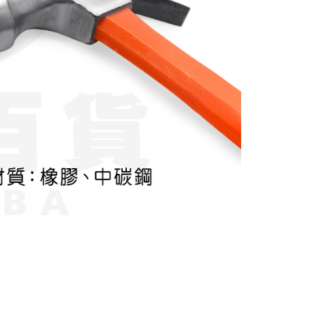
個人資料處理事宜，請瀏覽以下網址：
ee.tw/terms/#terms3
年的使用者請事先徵得法定代理人或監護人之同意方可使用
E先享後付」，若未經同意申辦者引起之損失，本公司不負相關責
AFTEE先享後付」時，將依據個別帳號之用戶狀況，依本公司
核予不同之上限額度；若仍有額度不足之情形，本公司將視審查
用戶進行身份認證。
一人註冊多個帳號或使用他人資訊註冊。若發現惡意使用之情
科技股份有限公司將有權停止該用戶之使用額度並採取法律行