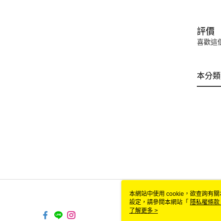
評價
喜歡這
本分類
本網站中使用 cookie，欲查詢有關
設定，請參閱本網站「
隱私權條款
使用 cookie。
了解更多 >