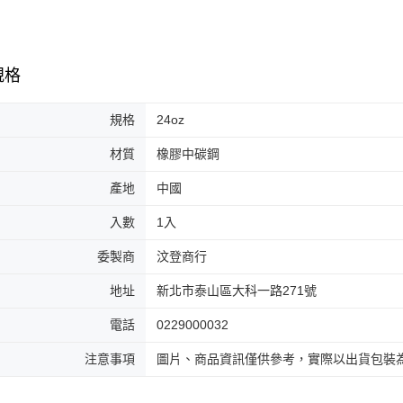
規格
規格
24oz
材質
橡膠中碳鋼
產地
中國
入數
1入
委製商
汶登商行
地址
新北市泰山區大科一路271號
電話
0229000032
注意事項
圖片、商品資訊僅供參考，實際以出貨包裝