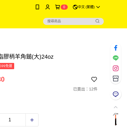
0
中文 (繁體)
膠柄羊角鎚(大)24oz
599免運
30
已賣出：12件