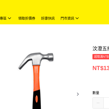
專區
領取折價券
好康快訊
門市資訊
汶澄五指
超取滿NT$
NT$1
數量