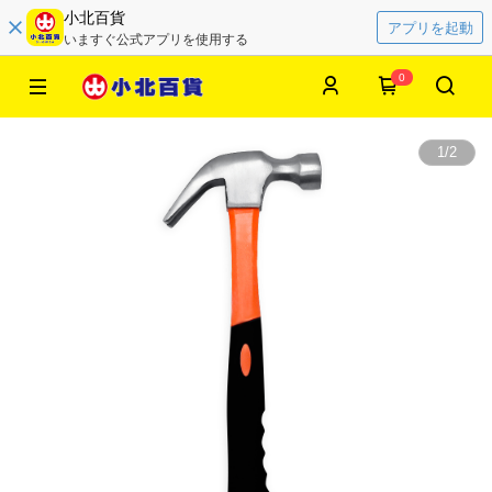
小北百貨
アプリを起動
いますぐ公式アプリを使用する
0
1
/
2