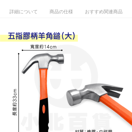
Apple Pay
詳細について
商品の仕様
おすすめ関連商品
JKOPAY
Easy Wallet
Google Pay
AFTEE代金後払い
説明
一、 AFTEE代金後払いについて
ATM払い
1.お支払い方法でAFTEE代金後払いを選択すると、携帯電話認証ウィンド
ウが表示されます。
2.SMSで認証してお支払い手続を進めてください。
配送方法
3.注文するときのお支払いは不要です。商品はご指定の住所に配送されま
す。
全家取貨付款
4.ご注文が完了すると、携帯に支払い通知のSMSが届きます。アプリ会員
配送毎にNT$60、NT$599以上で送料無料
の場合は、AFTEE アプリプッシュ通知が届きます。
5.商品受け取り時のお支払いは不要です。商品を確かめてから、SMSまた
付款後全家取貨
はアプリの通知に従って、4大コンビニ、またはATM/オンラインバンキン
グでお支払いください。
配送毎にNT$60、NT$599以上で送料無料
代金納付期限は最短で 14 日以内ですので、ご注意ください。AFTEE アプ
7-11取貨付款
リをダウンロードして AFTEE 会員になるとお支払い期限を最長 45 日以内