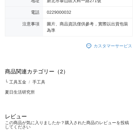
地址
新北市泰山區大科一路271號
納金が加算されます。未成年の利用者は、事前に法定代理人または後見人
の同意を得ればAFTEEをご利用いただけます。
電話
0229000032
個人情報の処理、利用について疑問がある、または関連する法律の権利を
注意事項
圖片、商品資訊僅供參考，實際以出貨包裝
行使したい場合は、ネットプロテクションズ
cs_tw@netprotections.co.jp
為準
にご連絡ください。上記に示した個人情報を、必要な購入注文書とあわせ
てAFTEEにご提供いただく、またはAFTEEにあなたの個人情報の収集、処
理、利用を許可することににご同意いただけない場合は、当サービスを選
カスタマーサービス
択しないでください。
商品関連カテゴリー（2）
└ 工具五金
手工具
夏日生活研究所
レビュー
この商品が気に入りましたか？購入された商品のレビューを投稿
してください