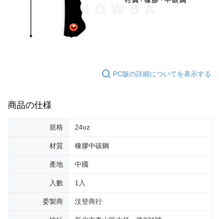
配送毎にNT$60、NT$599以上で送料無料
まで延長できます。
付款後7-11取貨
お支払期限は、ショップが請求した期日と、AFTEEで延長できる日数をも
とに計算されます。AFTEEで注文すると、商品を受け取るまで支払い期限
配送毎にNT$60、NT$599以上で送料無料
を延長できますが、商品を期限内に受け取れない場合があります（例：予
約商品や商品到着日が比較的遅い商品）。そのため、商品到着の有無に関
宅配
わらず、AFTEEで指定された期限内にお支払いください。
配送毎にNT$120、NT$899以上で送料無料
PC版の詳細についてを表示する
二、支払い限度額
1.初回 AFTEEを ご利用の際に、認証結果及び当社の審査の結果に基づ
き、限度額が設定されます。
2.決済金額は最低NT$20です。
商品の仕様
3.現在、台湾の会員のみご利用いただけます。
規格
24oz
三、利用規約「AFTEE代金後払い」（以下当サービスという）はネットプ
ロテクションズ（以下 AFTEE という）が提供し、AFTEEが代金を徴収し
ます。当サービスご利用の際に提供しなければならない個人情報（注文者
材質
橡膠中碳鋼
の氏名、電話番号、受取人の氏名、電話番号、受取人住所を含むがこれに
限らない）は、AFTEEに渡され当サービスで必要な範囲内で利用されま
產地
中國
す。AFTEEの個人情報の収集、処理、利用について、詳細はAFTEE公式ホ
ームページの『個人情報の収集、処理及び利用に関する声明』をご参照く
入數
1入
ださい（
https://aftee.tw/privacypolicy/
）。
委製商
汶登商行
AFTEEの初回ご利用の際に、審査を通過すれば、最高額がNT$10,000にな
ります。支払い期限を過ぎた場合、その金額に基づいて年利20%の遅延滞