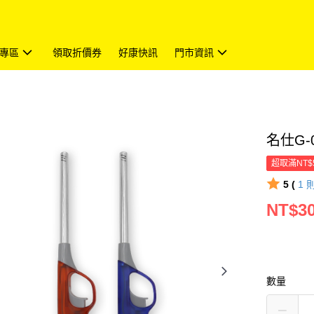
專區
領取折價券
好康快訊
門市資訊
名仕G-
超取滿NT$
5 (
1
NT$3
數量