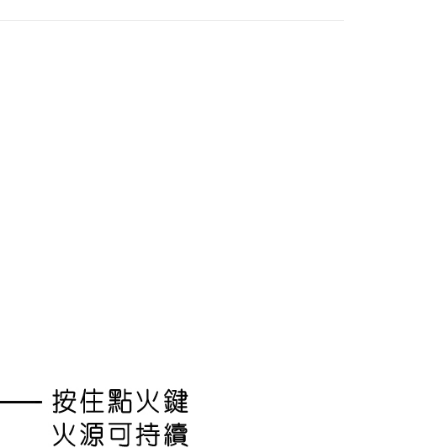
FTEE先享後付」】
先享後付是「在收到商品之後才付款」的支付方式。 讓您購物簡單
心！
：不需註冊會員、不需綁卡、不需儲值。
：只要手機號碼，簡訊認證，即可結帳。
：先確認商品／服務後，再付款。
付款
EE先享後付」結帳流程】
0，滿NT$599(含以上)免運費
方式選擇「AFTEE先享後付」後，將跳轉至「AFTEE先享後
頁面，進行簡訊認證並確認金額後，即可完成結帳。
家取貨
成立數日內，您將收到繳費通知簡訊。
費通知簡訊後14天內，點擊此簡訊中的連結，可透過四大超商
0，滿NT$599(含以上)免運費
網路銀行／等多元方式進行付款，方視為交易完成。
：結帳手續完成當下不需立刻繳費，但若您需要取消訂單，請聯
付款
的店家。未經商家同意取消之訂單仍視為有效，需透過AFTEE
繳納相關費用。
0，滿NT$599(含以上)免運費
否成功請以「AFTEE先享後付 」之結帳頁面顯示為準，若有關於
功／繳費後需取消欲退款等相關疑問，請聯繫「AFTEE先享後
1取貨
援中心」
https://netprotections.freshdesk.com/support/home
0，滿NT$599(含以上)免運費
項】
恩沛科技股份有限公司提供之「AFTEE先享後付」服務完成之
依本服務之必要範圍內提供個人資料，並將交易相關給付款項請
20，滿NT$899(含以上)免運費