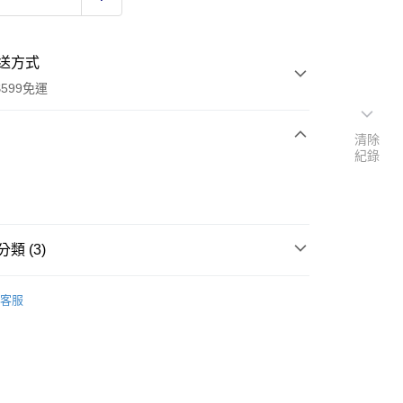
送方式
599免運
清除
紀錄
次付款
付款
類 (3)
金
易燃工具
客服
區
△生活用品
研究所
y
享後付