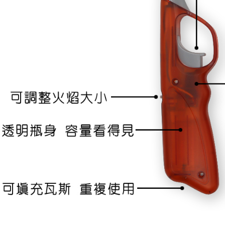
求債權轉
２．關於
https://aft
３．未成
「AFTE
任。
４．使用「
即時審查
結果請求
５．嚴禁
形，恩沛
動。