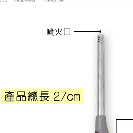
相關說明
【關於「A
ATM付款
AFTEE
便利好安
１．簡單
２．便利
運送方式
３．安心
全家取貨
【「AFT
每筆NT$6
１．於結帳
付」結帳
付款後全
２．訂單
３．收到繳
每筆NT$6
／ATM／
※ 請注意
7-11取貨
絡購買商品
先享後付
每筆NT$6
※ 交易是
是否繳費成
付款後7-1
付客戶支
每筆NT$6
【注意事
宅配
１．透過由
交易，需
每筆NT$1