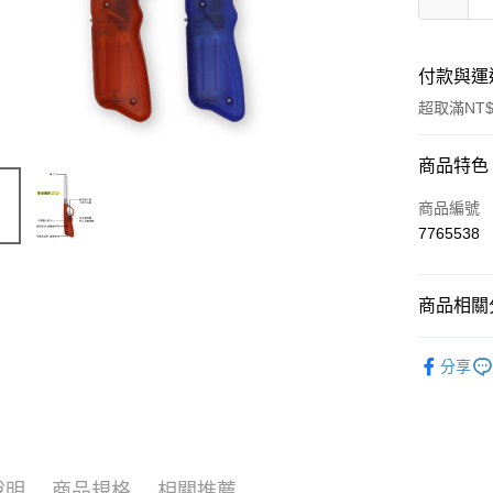
付款與運
超取滿NT$
付款方式
商品特色
信用卡一
商品編號
7765538
超商取貨
LINE Pay
商品相關分
Apple Pay
└ 工具五
分享
街口支付
🔦防災專
悠遊付
夏日生活
Google Pa
說明
商品規格
相關推薦
AFTEE先