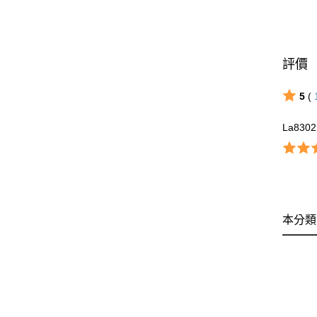
評價
5
(
La8302
本分類