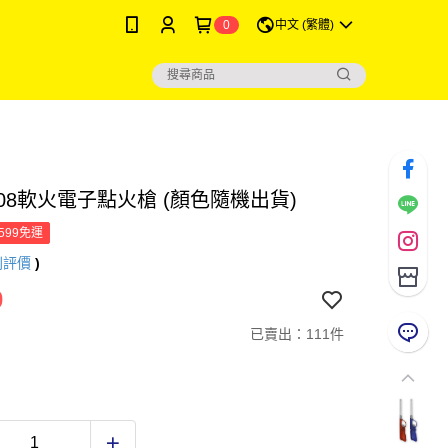
0
中文 (繁體)
08軟火電子點火槍 (顏色隨機出貨)
599免運
則評價
)
0
已賣出：111件