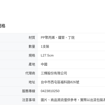
規格
材質
PP聚丙烯、鐵管、丁烷
數量
1支裝
規格
L27.5cm
產地
中國
代理商
三輝股份有限公司
地址
台中市西屯區福科路826號
服務專線
0423810250
注意事項
圖片、商品資訊僅供參考，實際以出貨包裝