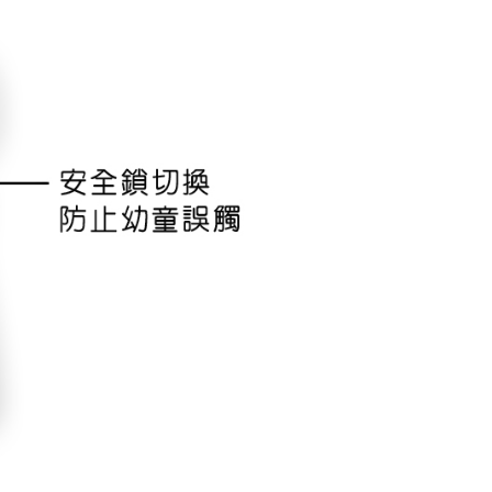
讓予恩沛科技股份有限公司。
個人資料處理事宜，請瀏覽以下網址：
ee.tw/terms/#terms3
年的使用者請事先徵得法定代理人或監護人之同意方可使用
E先享後付」，若未經同意申辦者引起之損失，本公司不負相關責
AFTEE先享後付」時，將依據個別帳號之用戶狀況，依本公司
核予不同之上限額度；若仍有額度不足之情形，本公司將視審查
用戶進行身份認證。
一人註冊多個帳號或使用他人資訊註冊。若發現惡意使用之情
科技股份有限公司將有權停止該用戶之使用額度並採取法律行