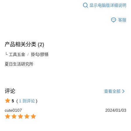
要之購買訂單資訊提供予 AFTEE ，或讓 AFTEE 蒐集處理利用您的個人資
显示电脑版详细说明
料，請勿選用本服務。
客服
产品相关分类 (2)
└ 工具五金
掛勾/膠條
夏日生活研究所
评论
查看全部
5
(
1
则评论
)
cute0107
2024/01/03