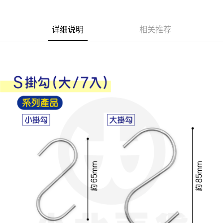
Apple Pay
详细说明
相关推荐
街口支付
悠遊付
Google Pay
AFTEE先享后付
相关说明
一、關於 AFTEE先享後付
ATM付款
1. 於付款方式選擇AFTEE先享後付，將跳出AFTEE先享後付手機驗證視
窗。
2. 進行簡訊驗證之後，即可完成結帳手續。
运送方式
3. 訂單確認後不需事先繳費，商品會配送至您的指定地址。
4. 下訂完成後，您的手機會收到一封繳費通知簡訊，APP會員則會收到
全家取貨付款
AFTEE APP推播通知。
每笔NT$60，满NT$599(含以上)免运费
5. 收到商品當下無需繳費，確認無誤後，請再利用繳費通知簡訊或AFTEE
APP於四大便利商店‧ATM/網銀等方式進行付款。
付款後全家取貨
請留意繳費期限為 14 天。唯有下載 AFTEE App 成為 AFTEE 會員者方能享
每笔NT$60，满NT$599(含以上)免运费
有最長 45 天內付款之服務。