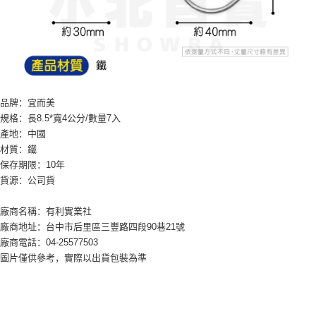
7-11取貨付款
繳費期限，為商家向您請款的時間，再加上使用AFTEE可延長的天數所計算
每笔NT$60，满NT$599(含以上)免运费
出。使用AFTEE下訂可以延長您收到商品前的繳費天數，但無法保證一定能
夠在期限內收到商品(例如:預購商品或預計到貨時間較長者)。因此無論收到
付款後7-11取貨
商品與否，仍需要請您在AFTEE規定的時間內完成繳費。
每笔NT$60，满NT$599(含以上)免运费
二、付款限制
1. 初次使用 AFTEE 時，將依認證結果及本公司審查結果，核予每個人不同
宅配
之上限額度
品牌：宜而美
2. 結帳金額須大於NT$30
每笔NT$120，满NT$899(含以上)免运费
規格：長8.5*寬4公分/數量7入
3. 目前僅支援台灣會員
產地：中國
材質：鐵
三、聲明條款
「AFTEE先享後付」(下稱本服務)乃由恩沛科技股份有限公司(下稱 AFTEE )
保存期限：10年
所提供，並由 AFTEE 向您收取款項。因使用本服務所須提供之個人資料(包
貨源：公司貨
含但不限於訂購人姓名、電話，收件人姓名、電話、收件地址)，將交付予
AFTEE 於本服務必要服務範圍內運用。關於 AFTEE 對於個人資料之蒐集、
廠商名稱：有利實業社
處理、利用，詳參 AFTEE 官網之『個人資料蒐集、處理及利用告知聲明』
（
https://aftee.tw/privacypolicy/
）。
廠商地址：台中市后里區三豐路四段90巷21號
廠商電話：04-25577503
若款項超過繳費期限，將根據當次的金額加收年利率 16% 的逾期滯納金。
圖片僅供參考，實際以出貨包裝為準
未成年的使用者，請事先徵得法定代理人或監護人之同意方可使用
AFTEE。
若您對於個人資料之處理、利用有任何疑問，或欲行使相關法律權利，請聯
繫恩沛科技股份有限公司。若您不同意我們將上開所示之個人資料，連同必