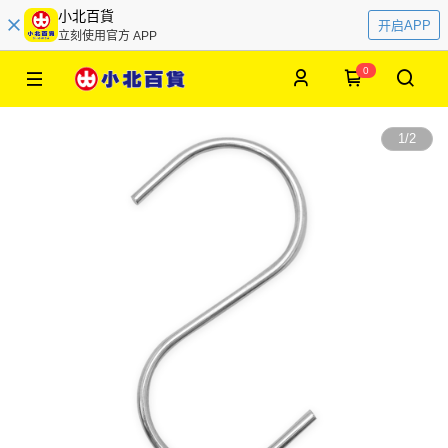
小北百貨
开启APP
立刻使用官方 APP
0
1
/
2