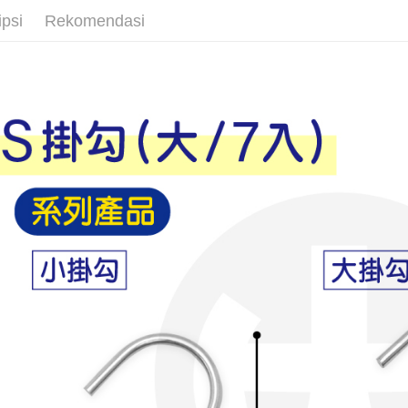
AFTEE
ipsi
Rekomendasi
Deskripsi
Pertama, 
Pemindah
Kemudian
1. Dengan
pengesaha
2. Anda b
Pilihan 
3. Tiada b
dihantar k
全家取貨
4. Setela
NT$60/pes
manakala a
AFTEE.
NT$599 at
5. Tiada b
pembayara
付款後全
dalam tal
NT$60/pes
aplikasi A
NT$599 at
Sila ambil
bagaimanap
7-11取貨
dan mendaf
NT$60/pes
pembayara
NT$599 at
Tempoh pe
ditambah d
付款後7-1