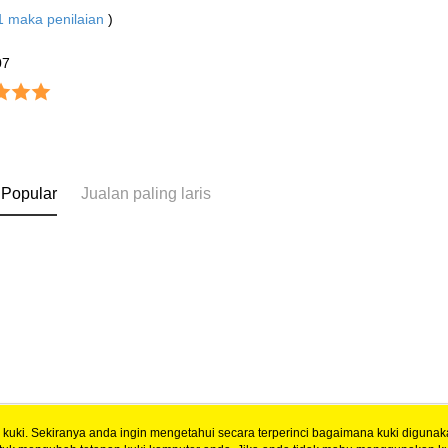
1
maka penilaian
)
07
 Popular
Jualan paling laris
uki. Sekiranya anda ingin mengetahui secara terperinci bagaimana kuki digunak