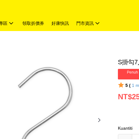
專區
領取折價券
好康快訊
門市資訊
S掛勾7
Penuh 
5 (
1
m
NT$2
Kuantiti