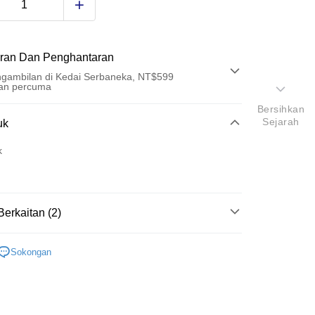
ran Dan Penghantaran
gambilan di Kedai Serbaneka, NT$599
an percuma
Bersihkan
Pembayaran
Sejarah
uk
t (Bayaran Penuh)
k
an di Kedai Serbaneka
Berkaitan (2)
金
掛勾/膠條
Sokongan
研究所
t
y