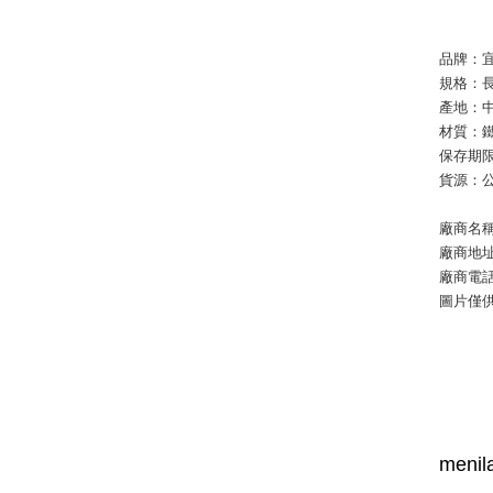
品牌：
規格：長
產地：
材質：
保存期限
貨源：
廠商名
廠商地址
廠商電話：
圖片僅
menila