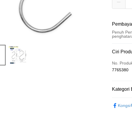
Pembaya
Penuh Pen
penghatar
Kaedah 
Ciri Prod
Kad Kredi
No. Produ
7765380
Pengambil
LINE Pay
Kategori 
Apple Pay
└ 工具五
JKOPAY
Kongsi
夏日生活
Easy Walle
Google Pa