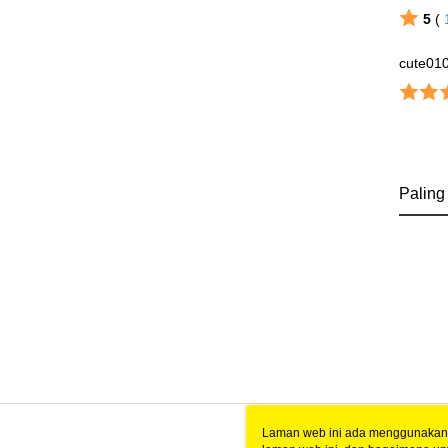
5
(
cute01
Paling
Laman web ini ada menggunakan k