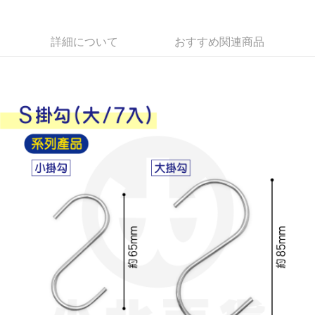
Apple Pay
詳細について
おすすめ関連商品
JKOPAY
Easy Wallet
Google Pay
AFTEE代金後払い
説明
一、 AFTEE代金後払いについて
ATM払い
1.お支払い方法でAFTEE代金後払いを選択すると、携帯電話認証ウィンド
ウが表示されます。
2.SMSで認証してお支払い手続を進めてください。
配送方法
3.注文するときのお支払いは不要です。商品はご指定の住所に配送されま
す。
全家取貨付款
4.ご注文が完了すると、携帯に支払い通知のSMSが届きます。アプリ会員
配送毎にNT$60、NT$599以上で送料無料
の場合は、AFTEE アプリプッシュ通知が届きます。
5.商品受け取り時のお支払いは不要です。商品を確かめてから、SMSまた
付款後全家取貨
はアプリの通知に従って、4大コンビニ、またはATM/オンラインバンキン
グでお支払いください。
配送毎にNT$60、NT$599以上で送料無料
代金納付期限は最短で 14 日以内ですので、ご注意ください。AFTEE アプ