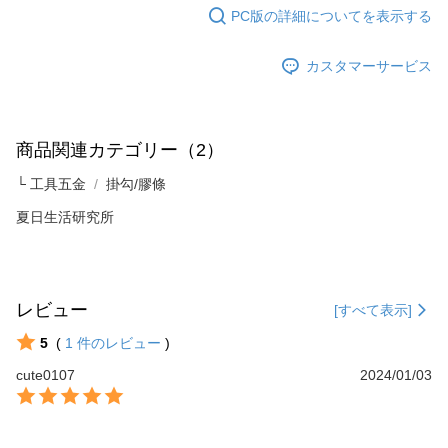
ります。支払い期限を過ぎた場合、その金額に基づいて年利20%の遅延滞
PC版の詳細についてを表示する
納金が加算されます。未成年の利用者は、事前に法定代理人または後見人
の同意を得ればAFTEEをご利用いただけます。
カスタマーサービス
個人情報の処理、利用について疑問がある、または関連する法律の権利を
行使したい場合は、ネットプロテクションズ
cs_tw@netprotections.co.jp
にご連絡ください。上記に示した個人情報を、必要な購入注文書とあわせ
てAFTEEにご提供いただく、またはAFTEEにあなたの個人情報の収集、処
商品関連カテゴリー（2）
理、利用を許可することににご同意いただけない場合は、当サービスを選
択しないでください。
└ 工具五金
掛勾/膠條
夏日生活研究所
レビュー
[すべて表示]
5
(
1
件のレビュー
)
cute0107
2024/01/03