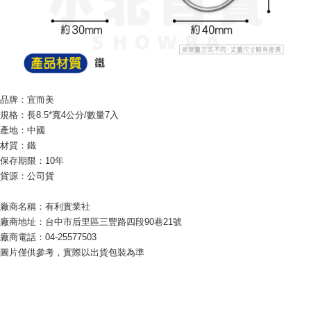
7-11取貨付款
リをダウンロードして AFTEE 会員になるとお支払い期限を最長 45 日以内
配送毎にNT$60、NT$599以上で送料無料
まで延長できます。
付款後7-11取貨
お支払期限は、ショップが請求した期日と、AFTEEで延長できる日数をも
とに計算されます。AFTEEで注文すると、商品を受け取るまで支払い期限
配送毎にNT$60、NT$599以上で送料無料
を延長できますが、商品を期限内に受け取れない場合があります（例：予
約商品や商品到着日が比較的遅い商品）。そのため、商品到着の有無に関
宅配
わらず、AFTEEで指定された期限内にお支払いください。
品牌：宜而美
配送毎にNT$120、NT$899以上で送料無料
規格：長8.5*寬4公分/數量7入
二、支払い限度額
產地：中國
1.初回 AFTEEを ご利用の際に、認証結果及び当社の審査の結果に基づ
材質：鐵
き、限度額が設定されます。
2.決済金額は最低NT$20です。
保存期限：10年
3.現在、台湾の会員のみご利用いただけます。
貨源：公司貨
三、利用規約「AFTEE代金後払い」（以下当サービスという）はネットプ
廠商名稱：有利實業社
ロテクションズ（以下 AFTEE という）が提供し、AFTEEが代金を徴収し
ます。当サービスご利用の際に提供しなければならない個人情報（注文者
廠商地址：台中市后里區三豐路四段90巷21號
の氏名、電話番号、受取人の氏名、電話番号、受取人住所を含むがこれに
廠商電話：04-25577503
限らない）は、AFTEEに渡され当サービスで必要な範囲内で利用されま
圖片僅供參考，實際以出貨包裝為準
す。AFTEEの個人情報の収集、処理、利用について、詳細はAFTEE公式ホ
ームページの『個人情報の収集、処理及び利用に関する声明』をご参照く
ださい（
https://aftee.tw/privacypolicy/
）。
AFTEEの初回ご利用の際に、審査を通過すれば、最高額がNT$10,000にな