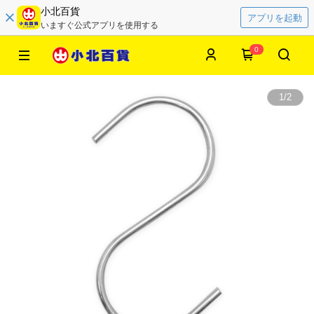
小北百貨
アプリを起動
いますぐ公式アプリを使用する
0
1
/
2