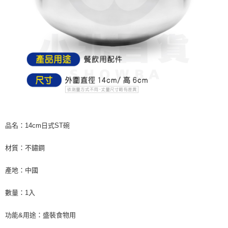
每筆NT$60，滿NT$599(含以上)免運費
購買商品的店家。未經商家同意取消之訂單仍視為有效，需透過AFTEE先享
後付繳納相關費用。
付款後7-11取貨
※ 交易是否成功請以「AFTEE先享後付 」之結帳頁面顯示為準，若有關於
是否繳費成功／繳費後需取消欲退款等相關疑問，請聯繫「AFTEE先享後付
每筆NT$60，滿NT$599(含以上)免運費
客戶支援中心」
https://netprotections.freshdesk.com/support/home
宅配
【注意事項】
１．透過由恩沛科技股份有限公司提供之「AFTEE先享後付」服務完成之交
每筆NT$120，滿NT$899(含以上)免運費
易，需依本服務之必要範圍內提供個人資料，並將交易相關給付款項請求債
權轉讓予恩沛科技股份有限公司。
２．關於個人資料處理事宜，請瀏覽以下網址：
https://aftee.tw/terms/#terms3
３．未成年的使用者請事先徵得法定代理人或監護人之同意方可使用
「AFTEE先享後付」，若未經同意申辦者引起之損失，本公司不負相關責
品名：14cm日式ST碗
任。
４．使用「AFTEE先享後付」時，將依據個別帳號之用戶狀況，依本公司即
材質：不鏽鋼
時審查核予不同之上限額度；若仍有額度不足之情形，本公司將視審查結果
請求用戶進行身份認證。
產地：中國
５．嚴禁一人註冊多個帳號或使用他人資訊註冊。若發現惡意使用之情形，
恩沛科技股份有限公司將有權停止該用戶之使用額度並採取法律行動。
數量：1入
功能&用途：盛裝食物用