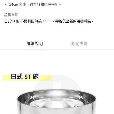
Apple Pay
14cm 大小，適合各種料理搭配。
街口支付
銷售重點
日式ST碗 不鏽鋼隔熱碗 14cm，帶給您全新的用餐體驗。
悠遊付
Google Pay
AFTEE先享後付
詳細說明
相關推薦
相關說明
【關於「AFTEE先享後付」】
ATM付款
AFTEE先享後付是「在收到商品之後才付款」的支付方式。 讓您購物簡單
便利好安心！
１．簡單：不需註冊會員、不需綁卡、不需儲值。
運送方式
２．便利：只要手機號碼，簡訊認證，即可結帳。
３．安心：先確認商品／服務後，再付款。
全家取貨付款
每筆NT$60，滿NT$599(含以上)免運費
【「AFTEE先享後付」結帳流程】
１．於結帳方式選擇「AFTEE先享後付」後，將跳轉至「AFTEE先享後付」
付款後全家取貨
結帳頁面，進行簡訊認證並確認金額後，即可完成結帳。
２．訂單成立數日內，您將收到繳費通知簡訊。
每筆NT$60，滿NT$599(含以上)免運費
３．收到繳費通知簡訊後14天內，點擊此簡訊中的連結，可透過四大超商／
ATM／網路銀行／等多元方式進行付款，方視為交易完成。
7-11取貨付款
※ 請注意：結帳手續完成當下不需立刻繳費，但若您需要取消訂單，請聯絡