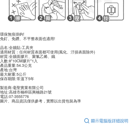
※ 請注意：結帳手續完成當下不需立刻繳費，但若您需要取消訂單，請聯絡
每筆NT$60，滿NT$599(含以上)免運費
購買商品的店家。未經商家同意取消之訂單仍視為有效，需透過AFTEE先享
後付繳納相關費用。
付款後7-11取貨
※ 交易是否成功請以「AFTEE先享後付 」之結帳頁面顯示為準，若有關於
是否繳費成功／繳費後需取消欲退款等相關疑問，請聯繫「AFTEE先享後付
每筆NT$60，滿NT$599(含以上)免運費
客戶支援中心」
https://netprotections.freshdesk.com/support/home
環保無痕掛鉤!
宅配
免釘、免鑽、不平整表面也適用!
【注意事項】
１．透過由恩沛科技股份有限公司提供之「AFTEE先享後付」服務完成之交
每筆NT$120，滿NT$899(含以上)免運費
品名:全牆貼-工具夾
易，需依本服務之必要範圍內提供個人資料，並將交易相關給付款項請求債
適用材質：任何材質表面都可使用(風化、汙損表面除外)
材質:全牆面膠片、聚氯乙烯、鐵
權轉讓予恩沛科技股份有限公司。
入數:8*10CM膠片*1入
２．關於個人資料處理事宜，請瀏覽以下網址：
產品重量:54.3公克
https://aftee.tw/terms/#terms3
產地:台灣
３．未成年的使用者請事先徵得法定代理人或監護人之同意方可使用
最大耐重:5公斤
「AFTEE先享後付」，若未經同意申辦者引起之損失，本公司不負相關責
保存期限:常溫下5年
任。
製造商:毫聖實業有限公司
４．使用「AFTEE先享後付」時，將依據個別帳號之用戶狀況，依本公司即
地址:高雄市楠梓區興楠路21號
時審查核予不同之上限額度；若仍有額度不足之情形，本公司將視審查結果
電話:07-3555776
請求用戶進行身份認證。
圖片、商品資訊僅供參考，實際以出貨包裝為準
５．嚴禁一人註冊多個帳號或使用他人資訊註冊。若發現惡意使用之情形，
恩沛科技股份有限公司將有權停止該用戶之使用額度並採取法律行動。
顯示電腦版詳細說明