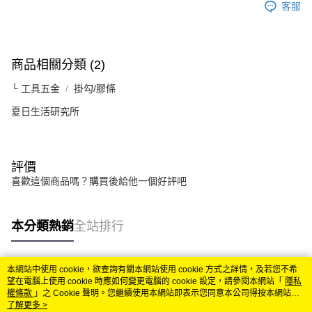
客服
商品相關分類 (2)
└ 工具五金
掛勾/膠條
夏日生活研究所
評價
喜歡這個商品嗎？購買後給他一個好評吧
本分類熱銷
全站排行
本網站中使用 cookie，欲查詢有關本網站使用 cookie 方式之詳情，及若您不希
熱門標籤
望在電腦上使用 cookie 時應如何變更電腦的 cookie 設定，請參閱本網站「
隱私
權條款
」之 Cookie 聲明。您繼續使用本網站即表示您同意本公司得按本網站使
用條款之 Cookie 聲明使用 cookie。
了解更多 >