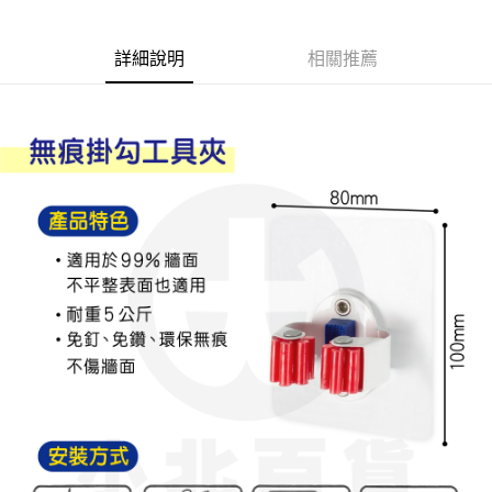
Apple Pay
詳細說明
相關推薦
街口支付
悠遊付
Google Pay
AFTEE先享後付
相關說明
【關於「AFTEE先享後付」】
ATM付款
AFTEE先享後付是「在收到商品之後才付款」的支付方式。 讓您購物簡單
便利好安心！
１．簡單：不需註冊會員、不需綁卡、不需儲值。
運送方式
２．便利：只要手機號碼，簡訊認證，即可結帳。
３．安心：先確認商品／服務後，再付款。
全家取貨付款
每筆NT$60，滿NT$599(含以上)免運費
【「AFTEE先享後付」結帳流程】
１．於結帳方式選擇「AFTEE先享後付」後，將跳轉至「AFTEE先享後付」
付款後全家取貨
結帳頁面，進行簡訊認證並確認金額後，即可完成結帳。
２．訂單成立數日內，您將收到繳費通知簡訊。
每筆NT$60，滿NT$599(含以上)免運費
３．收到繳費通知簡訊後14天內，點擊此簡訊中的連結，可透過四大超商／
ATM／網路銀行／等多元方式進行付款，方視為交易完成。
7-11取貨付款