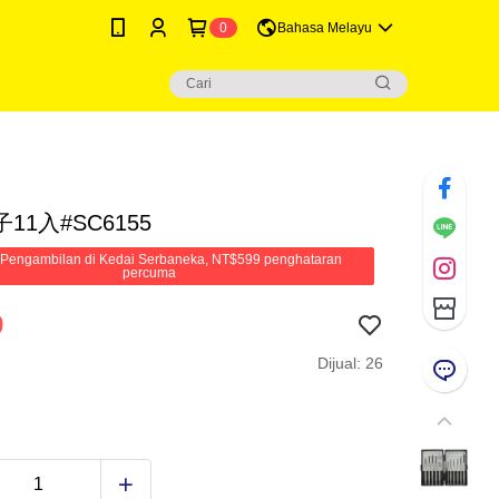
0
Bahasa Melayu
11入#SC6155
Pengambilan di Kedai Serbaneka, NT$599 penghataran
percuma
9
Dijual: 26