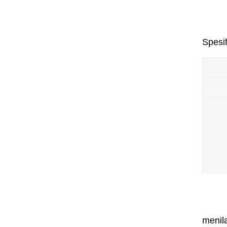
Spesif
menila