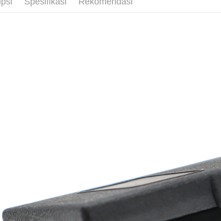
ipsi
Spesifikasi
Rekomendasi
Deskripsi
Pertama, 
Pemindah
Kemudian
1. Dengan
pengesaha
2. Anda b
Pilihan 
3. Tiada b
dihantar k
全家取貨
4. Setela
NT$60/pes
manakala a
AFTEE.
NT$599 at
5. Tiada b
pembayara
付款後全
dalam tal
NT$60/pes
aplikasi A
NT$599 at
Sila ambil
bagaimanap
7-11取貨
dan mendaf
NT$60/pes
pembayara
NT$599 at
Tempoh pe
ditambah d
付款後7-1
Anda bole