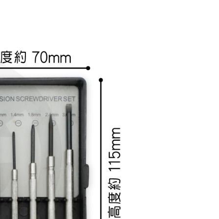
n dalam tempoh tersebut, yuran pembayaran lewat sebanyak
un akan dikenakan. Pengguna bawah umur dikehendaki
an kebenaran daripada ibu bapa atau penjaga yang sah
ggunakan AFTEE.
gi NP Taiwan Inc. di
cs_tw@netprotections.co.jp
jika anda
 sebarang kebimbangan mengenai pemprosesan dan
 pada data peribadi. Jika anda tidak bersetuju dengan data
ang disenaraikan seperti di atas akan dikumpul dan
oleh AFTEE, sila jangan gunakan perkhidmatan ini.