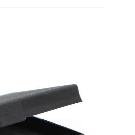
Mengenai Perkhidmatan AFTEE Beli Sekarang Bayar
an ATM
 memilih AFTEE sebagai kaedah pembayaran, mesej
n AFTEE akan muncul.
oleh meneruskan pembayaran selepas pengesahan SMS.
Penghantaran
ayaran diperlukan apabila pesanan disahkan. Produk akan
e alamat yang ditetapkan.
付款
h pesanan disahkan, anda akan menerima SMS pembayaran
anan | Penghantaran percuma untuk pesanan
hli aplikasi akan menerima pemberitahuan tolak aplikasi
au lebih
ayaran diperlukan apabila anda menerima produk. Sila buat
n di empat kedai serbaneka utama, ATM atau perbankan
家取貨
ian dengan SMS pembayaran atau pemberitahuan tolak
anan | Penghantaran percuma untuk pesanan
FTEE.
au lebih
 perhatian bahawa tempoh pembayaran adalah 14 hari. Walau
un, bagi mereka yang telah memuat turun Aplikasi AFTEE
付款
tar sebagai ahli AFTEE boleh menikmati tempoh
anan | Penghantaran percuma untuk pesanan
n sehingga 45 hari.
au lebih
mbayaran dikira dari masa kedai meminta pembayaran anda,
engan bilangan hari yang boleh dilanjutkan oleh AFTEE.
1取貨
h melanjutkan tempoh pembayaran anda sebelum anda