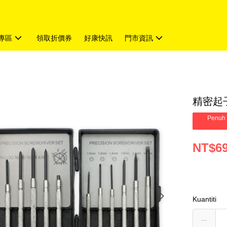
專區
領取折價券
好康快訊
門市資訊
精密起子
Penuh 
NT$6
Kuantiti