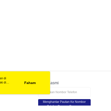
an di
ki di
n
Faham
APP Rasmi
ya anda
tapan kuki
Menghantar Pautan Ke Nombor
Telefon Dengan Percuma