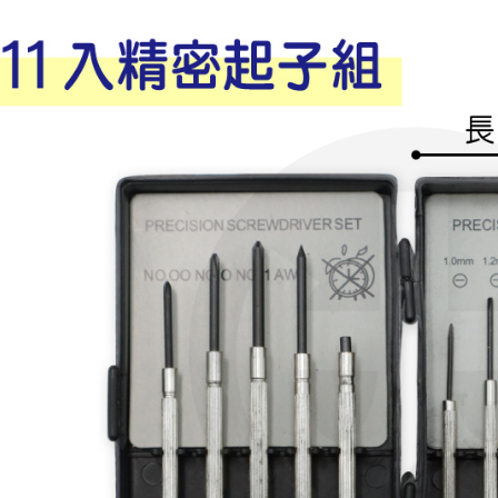
pembayara
20% setah
mendapatk
untuk men
Sila hubun
mempunyai
penggunaan
peribadi y
digunakan 