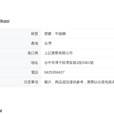
ikasi
材質
塑膠、中碳鋼
產地
台灣
進口商
上記實際有限公司
地址
台中市潭子區潭富路2段3361號
電話
0425358427
注意事項
圖片、商品資訊僅供參考，實際以出貨包裝
i