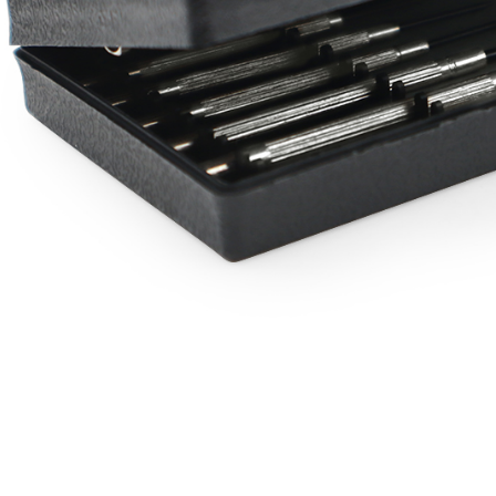
NT$60/pes
menerima 
NT$599 at
boleh men
produk pr
宅配
lebih lama
pembayara
NT$120/pe
pesanan.
NT$899 at
Kedua, Se
1. Jumlah 
NT$10,000.
berdasarka
2. Amaun p
3. Pada ma
Ketiga, Sy
Perkhidma
NP Taiwan
akan meng
pembeli, n
untuk peng
Pengumpul
(https://aft
Jumlah yan
kelulusan 