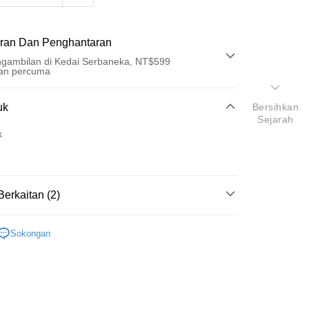
ran Dan Penghantaran
gambilan di Kedai Serbaneka, NT$599
an percuma
Pembayaran
uk
Bersihkan
Sejarah
t (Bayaran Penuh)
k
an di Kedai Serbaneka
Berkaitan (2)
金
手工具
Sokongan
研究所
t
y