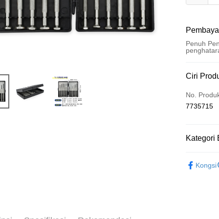
Pembaya
Penuh Pen
penghatar
Kaedah 
Ciri Prod
Kad Kredi
No. Produ
7735715
Pengambil
LINE Pay
Kategori 
Apple Pay
└ 工具五
JKOPAY
Kongsi
夏日生活
Easy Walle
Google Pa
AFTEE