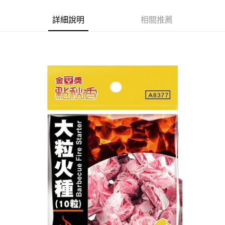
Apple Pay
詳細說明
相關推薦
街口支付
悠遊付
Google Pay
AFTEE先享後付
相關說明
【關於「AFTEE先享後付」】
ATM付款
AFTEE先享後付是「在收到商品之後才付款」的支付方式。 讓您購物簡單
便利好安心！
１．簡單：不需註冊會員、不需綁卡、不需儲值。
運送方式
２．便利：只要手機號碼，簡訊認證，即可結帳。
３．安心：先確認商品／服務後，再付款。
全家取貨付款
每筆NT$60，滿NT$599(含以上)免運費
【「AFTEE先享後付」結帳流程】
１．於結帳方式選擇「AFTEE先享後付」後，將跳轉至「AFTEE先享後付」
付款後全家取貨
結帳頁面，進行簡訊認證並確認金額後，即可完成結帳。
２．訂單成立數日內，您將收到繳費通知簡訊。
每筆NT$60，滿NT$599(含以上)免運費
３．收到繳費通知簡訊後14天內，點擊此簡訊中的連結，可透過四大超商／
ATM／網路銀行／等多元方式進行付款，方視為交易完成。
7-11取貨付款
※ 請注意：結帳手續完成當下不需立刻繳費，但若您需要取消訂單，請聯絡