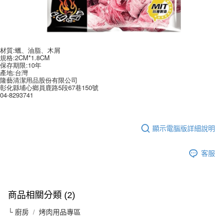
每筆NT$60，滿NT$599(含以上)免運費
購買商品的店家。未經商家同意取消之訂單仍視為有效，需透過AFTEE先享
後付繳納相關費用。
付款後7-11取貨
※ 交易是否成功請以「AFTEE先享後付 」之結帳頁面顯示為準，若有關於
是否繳費成功／繳費後需取消欲退款等相關疑問，請聯繫「AFTEE先享後付
每筆NT$60，滿NT$599(含以上)免運費
客戶支援中心」
https://netprotections.freshdesk.com/support/home
材質:蠟、油脂、木屑
宅配
規格:2CM*1.8CM
【注意事項】
保存期限:10年
１．透過由恩沛科技股份有限公司提供之「AFTEE先享後付」服務完成之交
每筆NT$120，滿NT$899(含以上)免運費
產地:台灣
易，需依本服務之必要範圍內提供個人資料，並將交易相關給付款項請求債
隆藝清潔用品股份有限公司
彰化縣埔心鄉員鹿路5段67巷150號
權轉讓予恩沛科技股份有限公司。
04-8293741
２．關於個人資料處理事宜，請瀏覽以下網址：
https://aftee.tw/terms/#terms3
３．未成年的使用者請事先徵得法定代理人或監護人之同意方可使用
「AFTEE先享後付」，若未經同意申辦者引起之損失，本公司不負相關責
顯示電腦版詳細說明
任。
４．使用「AFTEE先享後付」時，將依據個別帳號之用戶狀況，依本公司即
時審查核予不同之上限額度；若仍有額度不足之情形，本公司將視審查結果
客服
請求用戶進行身份認證。
５．嚴禁一人註冊多個帳號或使用他人資訊註冊。若發現惡意使用之情形，
恩沛科技股份有限公司將有權停止該用戶之使用額度並採取法律行動。
商品相關分類 (2)
└ 廚房
烤肉用品專區