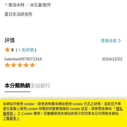
└ 衛浴水材
水孔蓋/配件
夏日生活研究所
評價
查看全部
5
(
1
則評價
)
batmtan0973071316
2024/12/22
本分類熱銷
全站排行
本網站中使用 cookie，欲查詢有關本網站使用 cookie 方式之詳情，及若您不希
熱門標籤
望在電腦上使用 cookie 時應如何變更電腦的 cookie 設定，請參閱本網站「
隱私
權條款
」之 Cookie 聲明。您繼續使用本網站即表示您同意本公司得按本網站使
用條款之 Cookie 聲明使用 cookie。
了解更多 >