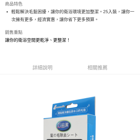
商品特色
Apple Pay
輕鬆解決毛髮困擾，讓你的衛浴環境更加整潔。25入裝，讓你一
次擁有更多，經濟實惠，讓你省下更多預算。
街口支付
銷售重點
悠遊付
讓你的衛浴空間更乾淨、更整潔！
Google Pay
AFTEE先享後付
相關說明
詳細說明
相關推薦
【關於「AFTEE先享後付」】
ATM付款
AFTEE先享後付是「在收到商品之後才付款」的支付方式。 讓您購物簡單
便利好安心！
１．簡單：不需註冊會員、不需綁卡、不需儲值。
運送方式
２．便利：只要手機號碼，簡訊認證，即可結帳。
３．安心：先確認商品／服務後，再付款。
全家取貨付款
每筆NT$60，滿NT$599(含以上)免運費
【「AFTEE先享後付」結帳流程】
１．於結帳方式選擇「AFTEE先享後付」後，將跳轉至「AFTEE先享後付」
付款後全家取貨
結帳頁面，進行簡訊認證並確認金額後，即可完成結帳。
２．訂單成立數日內，您將收到繳費通知簡訊。
每筆NT$60，滿NT$599(含以上)免運費
３．收到繳費通知簡訊後14天內，點擊此簡訊中的連結，可透過四大超商／
ATM／網路銀行／等多元方式進行付款，方視為交易完成。