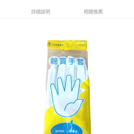
Apple Pay
詳細說明
相關推薦
街口支付
悠遊付
Google Pay
AFTEE先享後付
相關說明
【關於「AFTEE先享後付」】
ATM付款
AFTEE先享後付是「在收到商品之後才付款」的支付方式。 讓您購物簡單
便利好安心！
１．簡單：不需註冊會員、不需綁卡、不需儲值。
運送方式
２．便利：只要手機號碼，簡訊認證，即可結帳。
３．安心：先確認商品／服務後，再付款。
全家取貨付款
每筆NT$60，滿NT$599(含以上)免運費
【「AFTEE先享後付」結帳流程】
１．於結帳方式選擇「AFTEE先享後付」後，將跳轉至「AFTEE先享後付」
付款後全家取貨
結帳頁面，進行簡訊認證並確認金額後，即可完成結帳。
２．訂單成立數日內，您將收到繳費通知簡訊。
每筆NT$60，滿NT$599(含以上)免運費
３．收到繳費通知簡訊後14天內，點擊此簡訊中的連結，可透過四大超商／
ATM／網路銀行／等多元方式進行付款，方視為交易完成。
7-11取貨付款
※ 請注意：結帳手續完成當下不需立刻繳費，但若您需要取消訂單，請聯絡