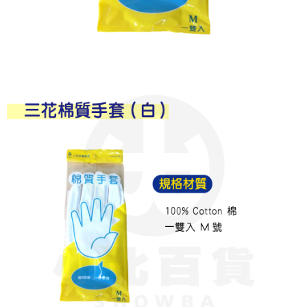
每筆NT$60，滿NT$599(含以上)免運費
購買商品的店家。未經商家同意取消之訂單仍視為有效，需透過AFTEE先享
後付繳納相關費用。
付款後7-11取貨
※ 交易是否成功請以「AFTEE先享後付 」之結帳頁面顯示為準，若有關於
是否繳費成功／繳費後需取消欲退款等相關疑問，請聯繫「AFTEE先享後付
每筆NT$60，滿NT$599(含以上)免運費
客戶支援中心」
https://netprotections.freshdesk.com/support/home
宅配
【注意事項】
１．透過由恩沛科技股份有限公司提供之「AFTEE先享後付」服務完成之交
每筆NT$120，滿NT$899(含以上)免運費
易，需依本服務之必要範圍內提供個人資料，並將交易相關給付款項請求債
權轉讓予恩沛科技股份有限公司。
２．關於個人資料處理事宜，請瀏覽以下網址：
https://aftee.tw/terms/#terms3
３．未成年的使用者請事先徵得法定代理人或監護人之同意方可使用
「AFTEE先享後付」，若未經同意申辦者引起之損失，本公司不負相關責
任。
４．使用「AFTEE先享後付」時，將依據個別帳號之用戶狀況，依本公司即
時審查核予不同之上限額度；若仍有額度不足之情形，本公司將視審查結果
請求用戶進行身份認證。
５．嚴禁一人註冊多個帳號或使用他人資訊註冊。若發現惡意使用之情形，
恩沛科技股份有限公司將有權停止該用戶之使用額度並採取法律行動。