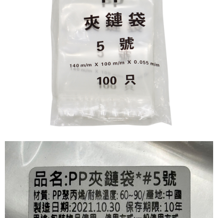
每筆NT$60，滿NT$599(含以上)免運費
購買商品的店家。未經商家同意取消之訂單仍視為有效，需透過AFTEE先享
後付繳納相關費用。
付款後7-11取貨
※ 交易是否成功請以「AFTEE先享後付 」之結帳頁面顯示為準，若有關於
是否繳費成功／繳費後需取消欲退款等相關疑問，請聯繫「AFTEE先享後付
每筆NT$60，滿NT$599(含以上)免運費
客戶支援中心」
https://netprotections.freshdesk.com/support/home
宅配
【注意事項】
１．透過由恩沛科技股份有限公司提供之「AFTEE先享後付」服務完成之交
每筆NT$120，滿NT$899(含以上)免運費
易，需依本服務之必要範圍內提供個人資料，並將交易相關給付款項請求債
權轉讓予恩沛科技股份有限公司。
２．關於個人資料處理事宜，請瀏覽以下網址：
https://aftee.tw/terms/#terms3
３．未成年的使用者請事先徵得法定代理人或監護人之同意方可使用
「AFTEE先享後付」，若未經同意申辦者引起之損失，本公司不負相關責
任。
４．使用「AFTEE先享後付」時，將依據個別帳號之用戶狀況，依本公司即
時審查核予不同之上限額度；若仍有額度不足之情形，本公司將視審查結果
請求用戶進行身份認證。
５．嚴禁一人註冊多個帳號或使用他人資訊註冊。若發現惡意使用之情形，
恩沛科技股份有限公司將有權停止該用戶之使用額度並採取法律行動。