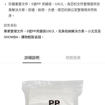
Apple Pay
珍藏重要文件，5號PP 夾鏈袋，100入，為您的文件整理提供完
美解決方案。舒適、耐用、方便，將您的辦公室整理得井然有
街口支付
序。
悠遊付
銷售重點
Google Pay
專業整理文件，5號PP夾鏈袋100入，完美收納解決方案。小北百貨
SHOWBA，購物輕鬆省錢。
AFTEE先享後付
相關說明
【關於「AFTEE先享後付」】
ATM付款
AFTEE先享後付是「在收到商品之後才付款」的支付方式。 讓您購物簡單
便利好安心！
詳細說明
相關推薦
１．簡單：不需註冊會員、不需綁卡、不需儲值。
運送方式
２．便利：只要手機號碼，簡訊認證，即可結帳。
３．安心：先確認商品／服務後，再付款。
全家取貨付款
每筆NT$60，滿NT$599(含以上)免運費
【「AFTEE先享後付」結帳流程】
１．於結帳方式選擇「AFTEE先享後付」後，將跳轉至「AFTEE先享後付」
付款後全家取貨
結帳頁面，進行簡訊認證並確認金額後，即可完成結帳。
２．訂單成立數日內，您將收到繳費通知簡訊。
每筆NT$60，滿NT$599(含以上)免運費
３．收到繳費通知簡訊後14天內，點擊此簡訊中的連結，可透過四大超商／
ATM／網路銀行／等多元方式進行付款，方視為交易完成。
7-11取貨付款
※ 請注意：結帳手續完成當下不需立刻繳費，但若您需要取消訂單，請聯絡