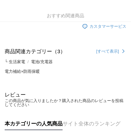
Apple Pay
おすすめ関連商品
JKOPAY
カスタマーサービス
Easy Wallet
Google Pay
AFTEE代金後払い
商品関連カテゴリー（3）
[すべて表示]
説明
└ 生活家電
電池/充電器
一、 AFTEE代金後払いについて
ATM払い
1.お支払い方法でAFTEE代金後払いを選択すると、携帯電話認証ウィンド
電力補給×防雨保暖
ウが表示されます。
2.SMSで認証してお支払い手続を進めてください。
配送方法
3.注文するときのお支払いは不要です。商品はご指定の住所に配送されま
す。
全家取貨付款
レビュー
4.ご注文が完了すると、携帯に支払い通知のSMSが届きます。アプリ会員
配送毎にNT$60、NT$599以上で送料無料
この商品が気に入りましたか？購入された商品のレビューを投稿
の場合は、AFTEE アプリプッシュ通知が届きます。
してください
5.商品受け取り時のお支払いは不要です。商品を確かめてから、SMSまた
付款後全家取貨
はアプリの通知に従って、4大コンビニ、またはATM/オンラインバンキン
グでお支払いください。
配送毎にNT$60、NT$599以上で送料無料
本カテゴリーの人気商品
サイト全体のランキング
代金納付期限は最短で 14 日以内ですので、ご注意ください。AFTEE アプ
7-11取貨付款