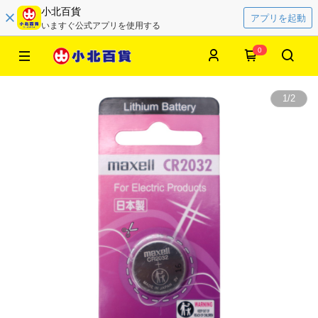
小北百貨
アプリを起動
いますぐ公式アプリを使用する
0
1
/
2