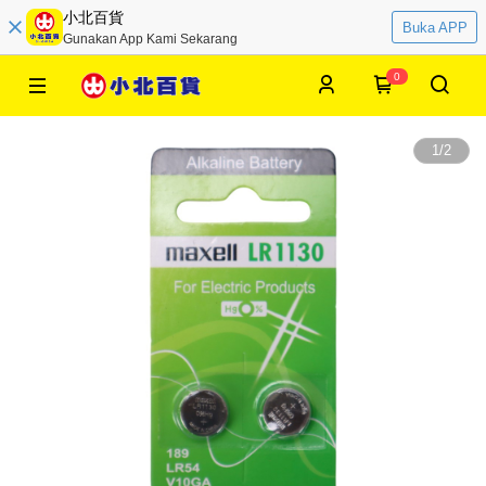
小北百貨
Buka APP
Gunakan App Kami Sekarang
0
1
/
2