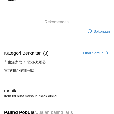
LINE Pay
Apple Pay
Rekomendasi
JKOPAY
Sokongan
Easy Wallet
Google Pay
AFTEE
Kategori Berkaitan (3)
Lihat Semua
Deskripsi
└ 生活家電
電池/充電器
Pertama, Mengenai Perkhidmatan AFTEE Beli Sekarang Bayar Kemudian
Pemindahan ATM
1. Dengan memilih AFTEE sebagai kaedah pembayaran, mesej
電力補給×防雨保暖
pengesahan AFTEE akan muncul.
2. Anda boleh meneruskan pembayaran selepas pengesahan SMS.
Pilihan Penghantaran
3. Tiada bayaran diperlukan apabila pesanan disahkan. Produk akan
dihantar ke alamat yang ditetapkan.
全家取貨付款
menilai
4. Setelah pesanan disahkan, anda akan menerima SMS pembayaran
NT$60/pesanan | Penghantaran percuma untuk pesanan
Item ini buat masa ini tidak dinilai
manakala ahli aplikasi akan menerima pemberitahuan tolak aplikasi
NT$599 atau lebih
AFTEE.
5. Tiada bayaran diperlukan apabila anda menerima produk. Sila buat
pembayaran di empat kedai serbaneka utama, ATM atau perbankan
付款後全家取貨
Paling Popular
Jualan paling laris