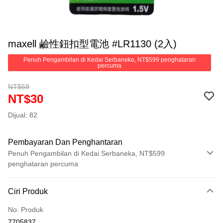
maxell 鹼性鈕扣型電池 #LR1130 (2入)
Penuh Pengambilan di Kedai Serbaneka, NT$599 penghataran
percuma
NT$59
NT$30
Dijual: 82
Pembayaran Dan Penghantaran
Penuh Pengambilan di Kedai Serbaneka, NT$599
penghataran percuma
Kaedah Pembayaran
Ciri Produk
Kad Kredit (Bayaran Penuh)
No. Produk
Pengambilan di Kedai Serbaneka
7705837