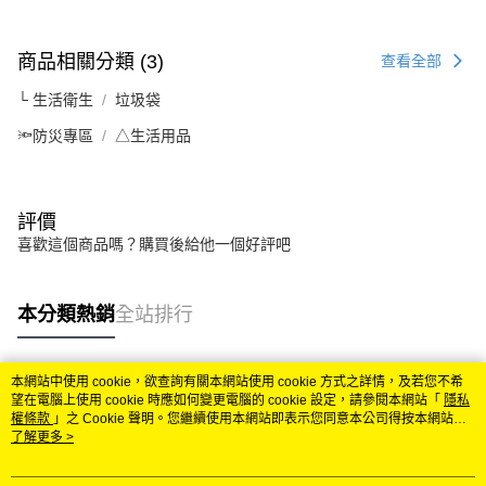
每筆NT$60，滿NT$599(含以上)免運費
購買商品的店家。未經商家同意取消之訂單仍視為有效，需透過AFTEE先享
後付繳納相關費用。
付款後7-11取貨
※ 交易是否成功請以「AFTEE先享後付 」之結帳頁面顯示為準，若有關於
商品相關分類 (3)
查看全部
是否繳費成功／繳費後需取消欲退款等相關疑問，請聯繫「AFTEE先享後付
每筆NT$60，滿NT$599(含以上)免運費
客戶支援中心」
https://netprotections.freshdesk.com/support/home
└ 生活衛生
垃圾袋
宅配
【注意事項】
🔦防災專區
△生活用品
１．透過由恩沛科技股份有限公司提供之「AFTEE先享後付」服務完成之交
每筆NT$120，滿NT$899(含以上)免運費
易，需依本服務之必要範圍內提供個人資料，並將交易相關給付款項請求債
權轉讓予恩沛科技股份有限公司。
２．關於個人資料處理事宜，請瀏覽以下網址：
評價
https://aftee.tw/terms/#terms3
喜歡這個商品嗎？購買後給他一個好評吧
３．未成年的使用者請事先徵得法定代理人或監護人之同意方可使用
「AFTEE先享後付」，若未經同意申辦者引起之損失，本公司不負相關責
任。
４．使用「AFTEE先享後付」時，將依據個別帳號之用戶狀況，依本公司即
本分類熱銷
全站排行
時審查核予不同之上限額度；若仍有額度不足之情形，本公司將視審查結果
請求用戶進行身份認證。
５．嚴禁一人註冊多個帳號或使用他人資訊註冊。若發現惡意使用之情形，
本網站中使用 cookie，欲查詢有關本網站使用 cookie 方式之詳情，及若您不希
恩沛科技股份有限公司將有權停止該用戶之使用額度並採取法律行動。
熱門標籤
望在電腦上使用 cookie 時應如何變更電腦的 cookie 設定，請參閱本網站「
隱私
權條款
」之 Cookie 聲明。您繼續使用本網站即表示您同意本公司得按本網站使
用條款之 Cookie 聲明使用 cookie。
了解更多 >