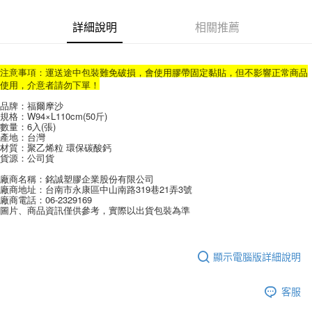
Apple Pay
詳細說明
相關推薦
街口支付
悠遊付
注意事項：運送途中包裝難免破損，會使用膠帶固定黏貼，但不影響正常商品
使用，介意者請勿下單！
Google Pay
品牌：福爾摩沙
AFTEE先享後付
規格：W94×L110cm(50斤)
數量：6入(張)
相關說明
產地：台灣
【關於「AFTEE先享後付」】
材質：聚乙烯粒 環保碳酸鈣
ATM付款
貨源：公司貨
AFTEE先享後付是「在收到商品之後才付款」的支付方式。 讓您購物簡單
便利好安心！
廠商名稱：銘誠塑膠企業股份有限公司
１．簡單：不需註冊會員、不需綁卡、不需儲值。
廠商地址：台南市永康區中山南路319巷21弄3號
運送方式
２．便利：只要手機號碼，簡訊認證，即可結帳。
廠商電話：06-2329169
３．安心：先確認商品／服務後，再付款。
圖片、商品資訊僅供參考，實際以出貨包裝為準
全家取貨付款
每筆NT$60，滿NT$599(含以上)免運費
【「AFTEE先享後付」結帳流程】
１．於結帳方式選擇「AFTEE先享後付」後，將跳轉至「AFTEE先享後付」
付款後全家取貨
顯示電腦版詳細說明
結帳頁面，進行簡訊認證並確認金額後，即可完成結帳。
２．訂單成立數日內，您將收到繳費通知簡訊。
每筆NT$60，滿NT$599(含以上)免運費
３．收到繳費通知簡訊後14天內，點擊此簡訊中的連結，可透過四大超商／
客服
ATM／網路銀行／等多元方式進行付款，方視為交易完成。
7-11取貨付款
※ 請注意：結帳手續完成當下不需立刻繳費，但若您需要取消訂單，請聯絡